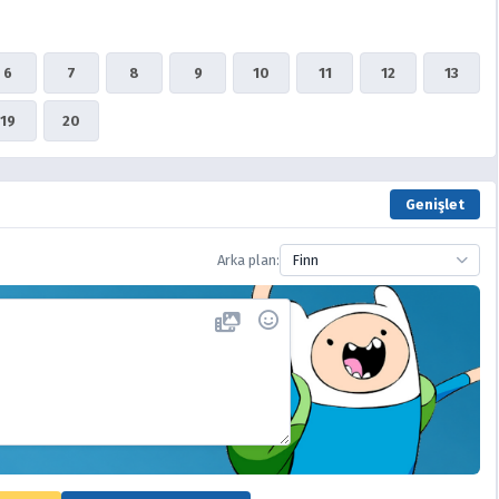
6
7
8
9
10
11
12
13
19
20
Genişlet
Arka plan:
Finn