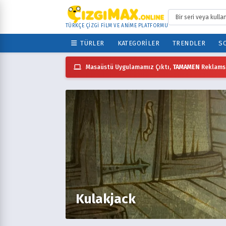
TÜRKÇE ÇİZGİ FİLM VE ANİME PLATFORMU
TÜRLER
KATEGORILER
TRENDLER
SO
Masaüstü Uygulamamız Çıktı,
TAMAMEN
Reklamsı
Kulakjack