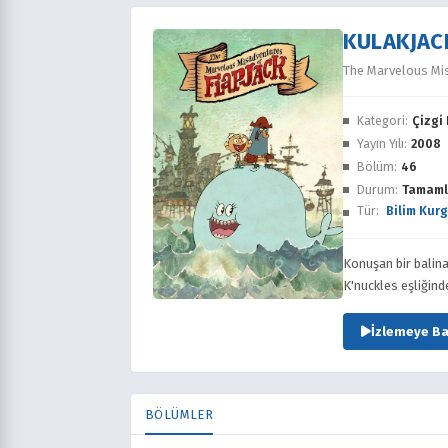
KULAKJAC
The Marvelous Mis
Kategori:
Çizgi 
Yayın Yılı:
2008
Bölüm:
46
Durum:
Tamaml
Tür:
Bilim Kur
Konuşan bir balina
K'nuckles eşliğind
İzlemeye Ba
BÖLÜMLER