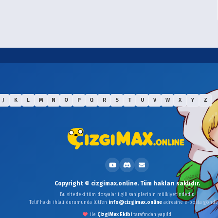
J
K
L
M
N
O
P
Q
R
S
T
U
V
W
X
Y
Z
Copyright © cizgimax.online. Tüm hakları saklıdır.
Bu sitedeki tüm dosyalar ilgili sahiplerinin mülkiyetindedir.
Telif hakkı ihlali durumunda lütfen
info@cizgimax.online
adresine e-posta gönder
ile
ÇizgiMax Ekibi
tarafından yapıldı