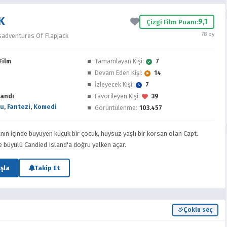
K
9,1
Çizgi Film Puanı:
78 oy
adventures Of Flapjack
Film
Tamamlayan Kişi:
7
Devam Eden Kişi:
14
İzleyecek Kişi:
7
andı
Favorileyen Kişi:
39
gu
,
Fantezi
,
Komedi
Görüntülenme:
103.457
nın içinde büyüyen küçük bir çocuk, huysuz yaşlı bir korsan olan Capt.
e büyülü Candied Island'a doğru yelken açar.
şla
Takip Et
Çoklu seç