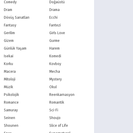
PBS Kids
TRT Çocuk
Comedy
Doğaüstü
Planet Çocuk
Minika Çocuk
Dram
Drama
Minika Go
Show TV
Dövüş Sanatları
Ecchi
Kanal D
TRT 1
Fantasy
Fantezi
Star TV
ATV
Gerilim
Girls Love
FOX Türkiye
TV8
Gizem
Gurme
BluTV
Exxen
Gain
Tabii
Günlük Yaşam
Harem
Isekai
Komedi
Korku
Kovboy
Macera
Mecha
Mitoloji
Mystery
Müzik
Okul
Psikolojik
Reenkarnasyon
Romance
Romantik
Samuray
Sci-Fi
Seinen
Shoujo
Shounen
Slice of Life