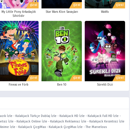
ÇİZGİ
ÇİZGİ
ÇİZGİ
My Little Pony Arkadaşlık
Star Wars Klon Savaşları
Wakfu
Sihirlidir
ÇİZGİ
ÇİZGİ
ÇİZGİ
Fineas ve Förb
Ben 10
Sürekli Dizi
zılı İzle
-
Kulakjack Türkçe Dublaj İzle
-
Kulakjack HD İzle
-
Kulakjack Full HD İzle
-
etsiz İzle
-
Kulakjack Online İzle
-
Kulakjack Reklamsız İzle
-
Kulakjack Kesintisiz İzle
 Anime İzle
-
Kulakjack ÇizgiMax
-
Kulakjack ÇizgiMax İzle
-
The Marvelous