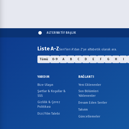
ALTERNATİF BAŞLIK
Liste A-Z
Seri'leri A'dan Z'ye alfabetik olarak ara.
Tümü
0-9
A
B
C
D
E
F
G
H
I
YARDIM
BAĞLANTI
Bize Ulaşın
Yeni Eklenenler
Şartlar & Koşullar &
Son Bölümleri
SSS
Yüklenenler
Gizlilik & Çerez
Devam Eden Seriler
Politikası
Takvim
Dizi/Film Talebi
Güncellemeler