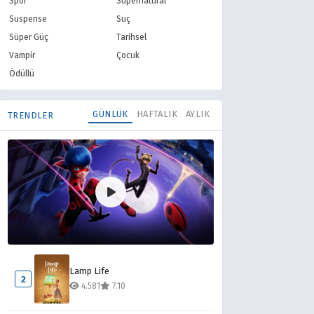
Spor
Supernatural
Suspense
Suç
Süper Güç
Tarihsel
Vampir
Çocuk
Ödüllü
GÜNLÜK
HAFTALIK
AYLIK
TRENDLER
Mucize Uğur Böceği ile Kara Kedi
1
Lamp Life
8.227
8.10
2
4.581
7.10