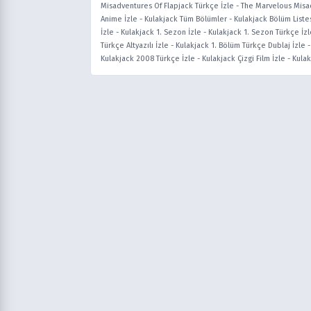
Misadventures Of Flapjack Türkçe İzle
-
The Marvelous Misad
Anime İzle
-
Kulakjack Tüm Bölümler
-
Kulakjack Bölüm Liste
İzle
-
Kulakjack 1. Sezon İzle
-
Kulakjack 1. Sezon Türkçe İzl
Türkçe Altyazılı İzle
-
Kulakjack 1. Bölüm Türkçe Dublaj İzle
Kulakjack 2008 Türkçe İzle
-
Kulakjack Çizgi Film İzle
-
Kulak