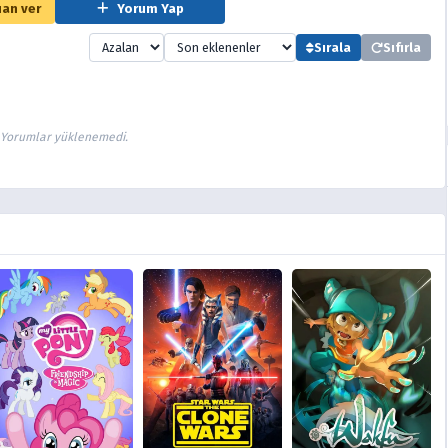
an ver
Yorum Yap
Sırala
Sıfırla
Yorumlar yüklenemedi.