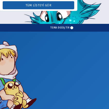
TÜM LISTEYI GÖR
TEMA DEĞİŞTİR
in.