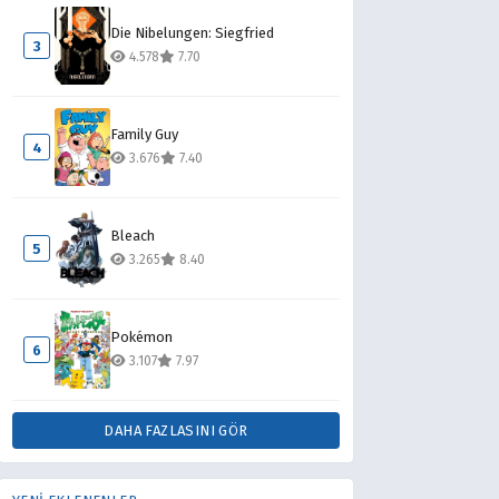
Die Nibelungen: Siegfried
3
4.578
7.70
Family Guy
4
3.676
7.40
Bleach
5
3.265
8.40
Pokémon
6
3.107
7.97
DAHA FAZLASINI GÖR