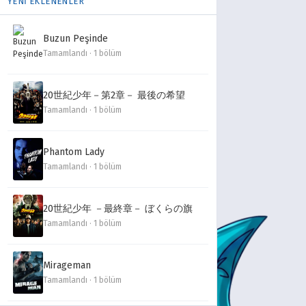
YENİ EKLENENLER
Buzun Peşinde
Tamamlandı · 1 bölüm
20世紀少年－第2章－ 最後の希望
Tamamlandı · 1 bölüm
Phantom Lady
Tamamlandı · 1 bölüm
20世紀少年 －最終章－ ぼくらの旗
Tamamlandı · 1 bölüm
Mirageman
Tamamlandı · 1 bölüm