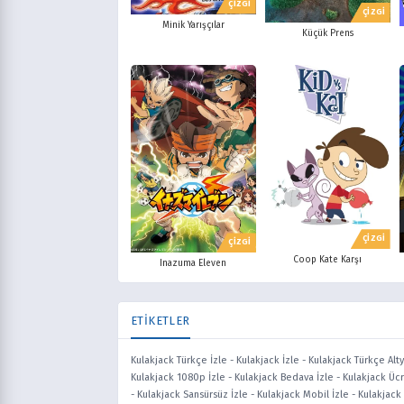
ÇİZGİ
ÇİZGİ
Minik Yarışçılar
Küçük Prens
ÇİZGİ
ÇİZGİ
Coop Kate Karşı
Inazuma Eleven
ETİKETLER
Kulakjack Türkçe İzle
-
Kulakjack İzle
-
Kulakjack Türkçe Altya
Kulakjack 1080p İzle
-
Kulakjack Bedava İzle
-
Kulakjack Ücr
-
Kulakjack Sansürsüz İzle
-
Kulakjack Mobil İzle
-
Kulakjack