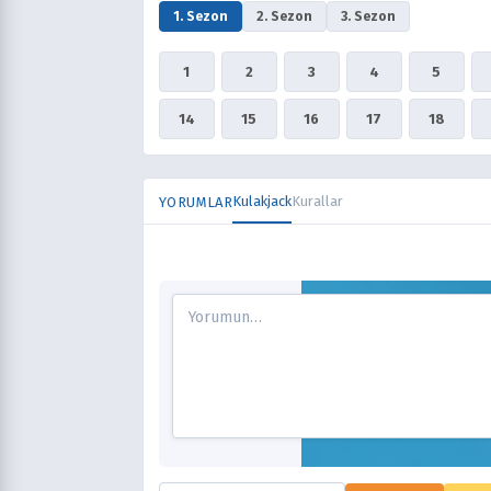
1. Sezon
2. Sezon
3. Sezon
1
2
3
4
5
14
15
16
17
18
Kulakjack
Kurallar
YORUMLAR