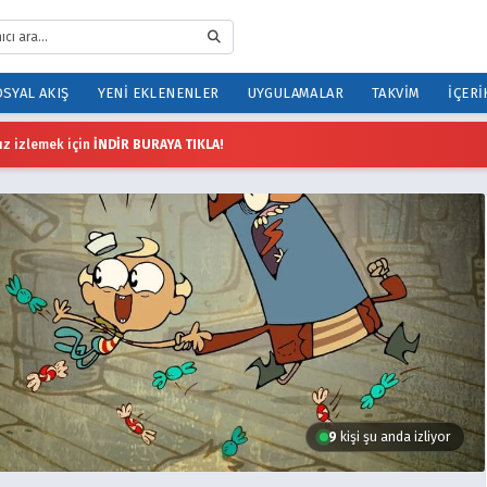
SYAL AKIŞ
YENI EKLENENLER
UYGULAMALAR
TAKVIM
İÇERI
z izlemek için
İNDİR BURAYA TIKLA!
9
kişi şu anda izliyor