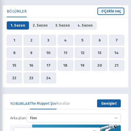
BÖLÜMLER
Çoklu seç
1. Sezon
2. Sezon
3. Sezon
4. Sezon
1
2
3
4
5
6
7
8
9
10
11
12
13
14
15
16
17
18
19
20
21
22
23
24
The Muppet Şov
Kurallar
Genişlet
YORUMLAR
Arka plan:
Finn