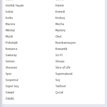
BluTV
Exxen
Günlük Yaşam
Harem
Gain
Tabii
Isekai
Komedi
Korku
Kovboy
Macera
Mecha
Mitoloji
Mystery
Müzik
Okul
Psikolojik
Reenkarnasyon
Romance
Romantik
Samuray
Sci-Fi
Seinen
Shoujo
Shounen
Slice of Life
Spor
Supernatural
Suspense
Suç
Süper Güç
Tarihsel
Vampir
Çocuk
Ödüllü