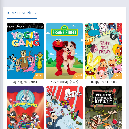
BENZER SERİLER
ÇİZGİ
ÇİZGİ
ÇİZGİ
Ayı Yogi ve Çetesi
Susam Sokağı (2025)
Happy Tree Friends