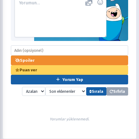
Spoiler
Puan ver
Yorum Yap
Sırala
Sıfırla
Yorumlar yüklenemedi.