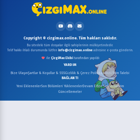
Copyright © cizgimax.online. Tüm hakları saklıdır.
Bu sitedeki tüm dosyalar ilgili sahiplerinin mülkiyetindedir.
Telif hakkı ihlali durumunda lütfen
info@cizgimax.online
adresine e-posta gönderin.
ile
ÇizgiMax Ekibi
tarafından yapıldı
YARDIM
Bize Ulaşın
Şartlar & Koşullar & SSS
Gizlilik & Çerez Politikası
Dizi/Film Talebi
BAĞLANTI
Yeni Eklenenler
Son Bölümleri Yüklenenler
Devam Eden Seriler
Takvim
Güncellemeler