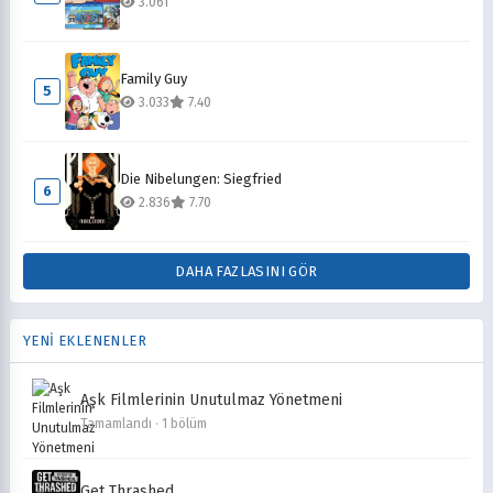
3.061
Family Guy
5
3.033
7.40
Die Nibelungen: Siegfried
6
2.836
7.70
DAHA FAZLASINI GÖR
YENİ EKLENENLER
Aşk Filmlerinin Unutulmaz Yönetmeni
Tamamlandı · 1 bölüm
Get Thrashed