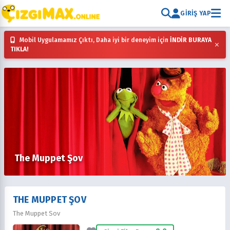
GIRIŞ YAP
Mobil Uygulamamız Çıktı, Daha iyi bir deneyim için
İNDİR BURAYA
×
TIKLA!
The Muppet Şov
THE MUPPET ŞOV
The Muppet Sov