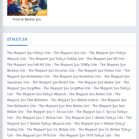
ÇİZGİ
Fred ve Barney Şov
ETİKETLER
The Muppet Şov Türkçe İzle
-
The Muppet Şov İzle
-
The Muppet Şov Türkçe
Altyazılı İzle
-
The Muppet Şov Türkçe Dublaj İzle
-
The Muppet Şov HD İzle
-
The Muppet Şov Full HD İzle
-
The Muppet Şov 1080p İzle
-
The Muppet Şov
Bedava İzle
-
The Muppet Şov Ücretsiz İzle
-
The Muppet Şov Online İzle
-
The
Muppet Şov Reklamsız İzle
-
The Muppet Şov Kesintisiz İzle
-
The Muppet Şov
Sansürsüz İzle
-
The Muppet Şov Mobil İzle
-
The Muppet Şov Anime İzle
-
The
Muppet Şov ÇizgiMax
-
The Muppet Şov ÇizgiMax İzle
-
The Muppet Sov Türkçe
İzle
-
The Muppet Sov Türkçe Altyazılı
-
The Muppet Sov Anime İzle
-
The
Muppet Şov Tüm Bölümler
-
The Muppet Şov Bölüm Listesi
-
The Muppet Şov
Tüm Bölümleri İzle
-
The Muppet Şov Yeni Bölüm İzle
-
The Muppet Şov Son
Bölüm İzle
-
The Muppet Şov 1. Sezon İzle
-
The Muppet Şov 1. Sezon Türkçe
İzle
-
The Muppet Şov 1. Bölüm İzle
-
The Muppet Şov 1. Bölüm Türkçe İzle
-
The
Muppet Şov 1. Bölüm Türkçe Altyazılı İzle
-
The Muppet Şov 1. Bölüm Türkçe
Dublaj İzle
-
The Muppet Şov 24. Bölüm İzle
-
The Muppet Şov 24. Bölüm Türkçe
İzle
-
The Muppet Şov 1976 İzle
-
The Muppet Şov 1976 Türkçe İzle
-
The