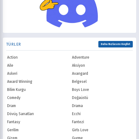
2002
2001
Macera
Mecha
PBS
HBO
2000
1999
Mitoloji
Mystery
Showtime
STARZ
1998
1997
Müzik
Okul
AMC
Syfy
1996
1995
Psikolojik
Reenkarnasyon
USA Network
Freeform
1994
1993
Romance
Romantik
TNT
Comedy Centr
1992
1991
Samuray
Sci-Fi
National Geographic
BBC
1990
1989
TÜRLER
Seinen
Shoujo
Daha Fazlasını Keşfet
ITV
Channel 4
1988
1987
Shounen
Slice of Life
Canal+
Sky
1986
1985
Action
Adventure
Spor
Supernatural
TF1
France TV
1984
1983
Suspense
Suç
Aile
Aksiyon
M6
tvN (Kore)
1982
1981
Süper Güç
Tarihsel
Askeri
Avangard
JTBC (Kore)
KBS (Kore)
1980
Vampir
Çocuk
MBC (Kore)
SBS (Kore)
Award Winning
Belgesel
Ödüllü
Teletoon
YTV
Bilim Kurgu
Boys Love
Treehouse TV
CBC
Comedy
Doğaüstü
PBS Kids
TRT Çocuk
Dram
Drama
Planet Çocuk
Minika Çocuk
Dövüş Sanatları
Ecchi
Minika Go
Show TV
Fantasy
Fantezi
Kanal D
TRT 1
Star TV
ATV
Gerilim
Girls Love
FOX Türkiye
TV8
Gizem
Gurme