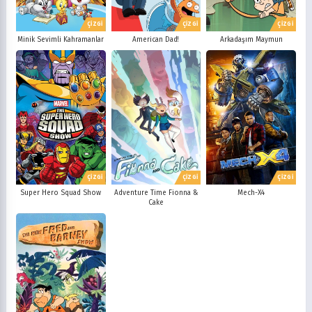
ÇİZGİ
ÇİZGİ
ÇİZGİ
Minik Sevimli Kahramanlar
American Dad!
Arkadaşım Maymun
ÇİZGİ
ÇİZGİ
ÇİZGİ
Super Hero Squad Show
Adventure Time Fionna &
Mech-X4
Cake