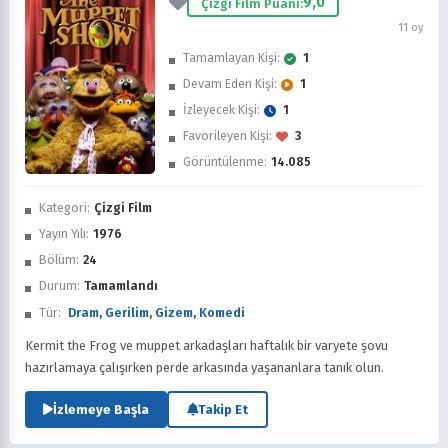
9,0
Çizgi Film Puanı:
11 oy
Tamamlayan Kişi:
1
Devam Eden Kişi:
1
İzleyecek Kişi:
1
Favorileyen Kişi:
3
Görüntülenme:
14.085
İzledim
Kategori:
Çizgi Film
Favorilere Ekle
Yayın Yılı:
1976
Bölüm:
24
Sonra İzle
Durum:
Tamamlandı
Tür:
Dram
,
Gerilim
,
Gizem
,
Komedi
Kermit the Frog ve muppet arkadaşları haftalık bir varyete şovu
hazırlamaya çalışırken perde arkasında yaşananlara tanık olun.
İzlemeye Başla
Takip Et