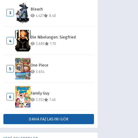
Bleach
3
4.427
8.40
Die Nibelungen: Siegfried
4
3.685
7.70
One Piece
5
3.654
Family Guy
6
3.553
7.40
DAHA FAZLASINI GÖR