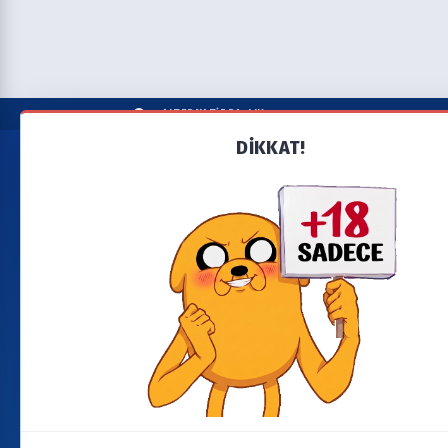
ALTERNATİF BAŞLIK
DİKKAT!
Liste A-Z
Seri'leri A'dan Z'ye alfabetik olarak ara.
Tümü
0-9
A
B
C
D
E
F
G
H
I
YARDIM
BAĞLANTI
Bize Ulaşın
Yeni Eklenenler
Şartlar & Koşullar &
Son Bölümleri
SSS
Yüklenenler
Gizlilik & Çerez
Devam Eden Seriler
Politikası
Takvim
Dizi/Film Talebi
Güncellemeler