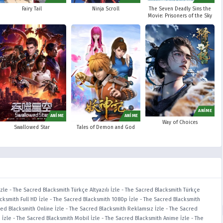
Ninja Scroll
Fairy Tail
The Seven Deadly Sins the
Movie: Prisoners of the Sky
ANİME
ANİME
ANİME
Way of Choices
Swallowed Star
Tales of Demon and God
İzle
-
The Sacred Blacksmith Türkçe Altyazılı İzle
-
The Sacred Blacksmith Türkçe
cksmith Full HD İzle
-
The Sacred Blacksmith 1080p İzle
-
The Sacred Blacksmith
ed Blacksmith Online İzle
-
The Sacred Blacksmith Reklamsız İzle
-
The Sacred
 İzle
-
The Sacred Blacksmith Mobil İzle
-
The Sacred Blacksmith Anime İzle
-
The