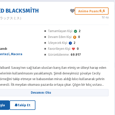
ED BLACKSMITH
6,6
Anime Puanı:
52 oy
ラックスミス）
e
Tamamlayan Kişi:
2
Devam Eden Kişi:
0
İzleyecek Kişi:
2
andı
Favorileyen Kişi:
0
antezi
,
Macera
Görüntülenme:
69.917
Valbanil Savaşı'nın sağ kalan ulusları barış ilan etmiş ve ülkeyi harap eden
şmelerinin kullanılmasını yasaklamıştı. Şimdi deneyimsiz şövalye Cecily
 örneğini takip etmeye ve babasından miras aldığı kılıcı kullanarak şehrin
r. Çılgın bir kılıç ustası
vurur ve Cecily düzeni yeniden sağlamak için harekete geçer. Kontrolünü
Devamını Oku
ılır, ancak garip görünüşlü bir kılıç kullanan yetenekli bir yabancı araya
ıktan sonra Cecily, aile yadigârını onarmak için yerel bir demirciye gider.
şla
Takip Et
ın — demirci Luke Ainsworth'un — bu kadar karmaşık tamiratlar
i olabileceğini öğrenir. Değerli kılıcını onarttırmaya kararlı olan kız,