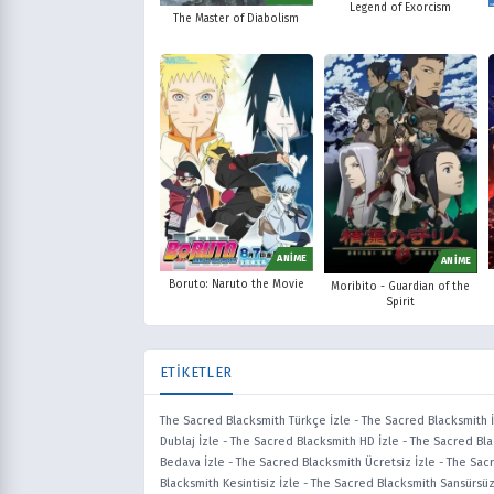
Legend of Exorcism
The Master of Diabolism
ANİME
ANİME
Boruto: Naruto the Movie
Moribito - Guardian of the
Spirit
ETİKETLER
The Sacred Blacksmith Türkçe İzle
-
The Sacred Blacksmith 
Dublaj İzle
-
The Sacred Blacksmith HD İzle
-
The Sacred Bla
Bedava İzle
-
The Sacred Blacksmith Ücretsiz İzle
-
The Sacr
Blacksmith Kesintisiz İzle
-
The Sacred Blacksmith Sansürsüz