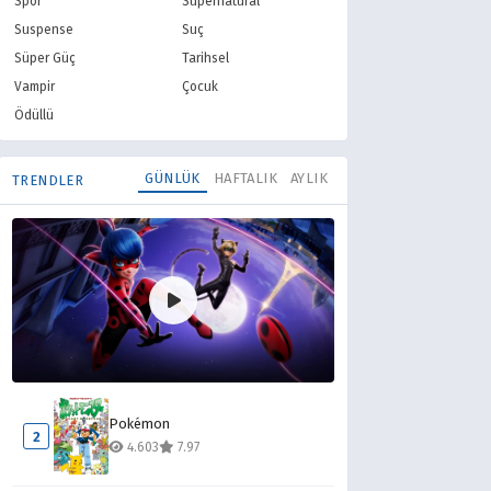
Spor
Supernatural
Suspense
Suç
Süper Güç
Tarihsel
Vampir
Çocuk
Ödüllü
GÜNLÜK
HAFTALIK
AYLIK
TRENDLER
Mucize Uğur Böceği ile Kara Kedi
1
Pokémon
12.424
8.10
2
4.603
7.97