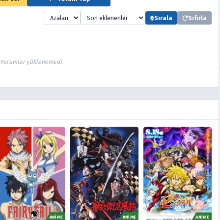
Sırala
Sıfırla
Yorumlar yüklenemedi.
ANİME
ANİME
ANİME