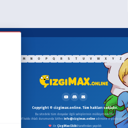
J
K
L
M
N
O
P
Q
R
S
T
U
V
W
X
Y
Z
Copyright © cizgimax.online. Tüm hakları saklıdır.
Bu sitedeki tüm dosyalar ilgili sahiplerinin mülkiyetindedir.
Telif hakkı ihlali durumunda lütfen
info@cizgimax.online
adresine e-posta gönder
ile
ÇizgiMax Ekibi
tarafından yapıldı