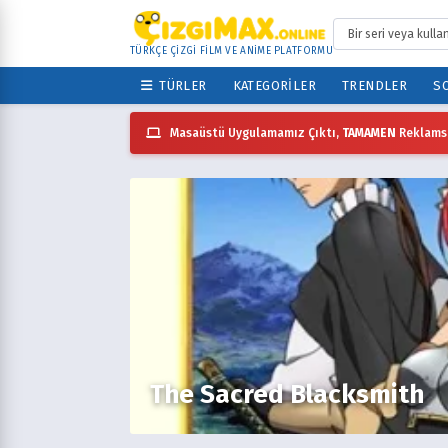
TÜRKÇE ÇİZGİ FİLM VE ANİME PLATFORMU
TÜRLER
KATEGORILER
TRENDLER
SO
Masaüstü Uygulamamız Çıktı,
TAMAMEN
Reklamsı
The Sacred Blacksmith