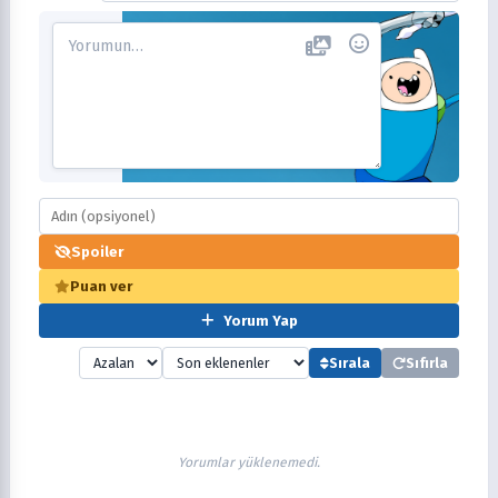
Spoiler
Puan ver
Yorum Yap
Sırala
Sıfırla
Yorumlar yüklenemedi.