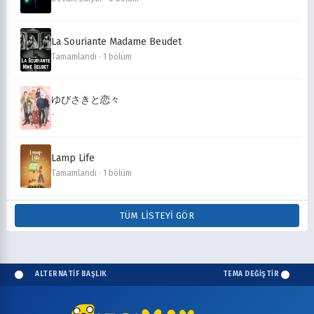
La Souriante Madame Beudet
Tamamlandı · 1 bölüm
ゆびさきと恋々
-
Lamp Life
Tamamlandı · 1 bölüm
TÜM LISTEYI GÖR
ALTERNATİF BAŞLIK
TEMA DEĞİŞTİR