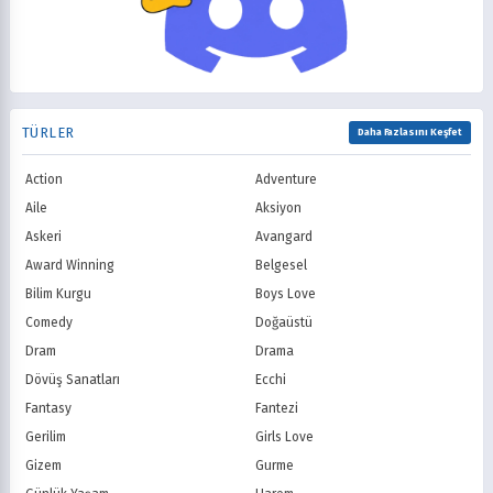
2000
1999
Mitoloji
Mystery
Showtime
STARZ
1998
1997
Müzik
Okul
AMC
Syfy
1996
1995
Psikolojik
Reenkarnasyon
USA Network
Freeform
1994
1993
Romance
Romantik
TNT
Comedy Centr
1992
1991
Samuray
Sci-Fi
National Geographic
BBC
1990
1989
TÜRLER
Seinen
Shoujo
Daha Fazlasını Keşfet
ITV
Channel 4
1988
1987
Shounen
Slice of Life
Canal+
Sky
1986
1985
Action
Adventure
Spor
Supernatural
TF1
France TV
1984
1983
Suspense
Suç
Aile
Aksiyon
M6
tvN (Kore)
1982
1981
Süper Güç
Tarihsel
Askeri
Avangard
JTBC (Kore)
KBS (Kore)
1980
Vampir
Çocuk
MBC (Kore)
SBS (Kore)
Award Winning
Belgesel
Ödüllü
Teletoon
YTV
Bilim Kurgu
Boys Love
Treehouse TV
CBC
Comedy
Doğaüstü
PBS Kids
TRT Çocuk
Dram
Drama
Planet Çocuk
Minika Çocuk
Dövüş Sanatları
Ecchi
Minika Go
Show TV
Fantasy
Fantezi
Kanal D
TRT 1
Star TV
ATV
Gerilim
Girls Love
FOX Türkiye
TV8
Gizem
Gurme
BluTV
Exxen