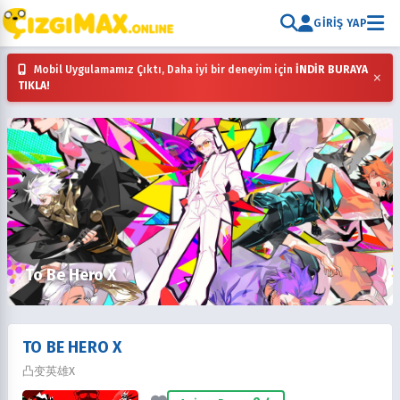
GIRIŞ YAP
Mobil Uygulamamız Çıktı, Daha iyi bir deneyim için
İNDİR BURAYA
×
TIKLA!
To Be Hero X
TO BE HERO X
凸变英雄X