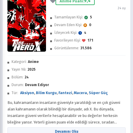
9,4
Anime Puanı:
24 oy
Tamamlayan Kişi:
5
Devam Eden Kişi:
0
İzleyecek Kişi:
4
Favorileyen Kişi:
171
Görüntülenme:
31.586
İzledim
Kategori:
Anime
Favorilere Ekle
Yayın Yılı:
2025
Bölüm:
24
Sonra İzle
Durum:
Devam Ediyor
Tür:
Aksiyon
,
Bilim Kurgu
,
Fantezi
,
Macera
,
Süper Güç
Bu, kahramanların insanların güveniyle yaratıldığı ve en çok güveni
alan kahramanın olarak bilindiği bir dünyadır, adı X. Bu dünyada,
insanların güveni verilerle hesaplanabilir ve bu değerler herkesin
bileğine yansır. Yeterli güven puanı elde edildiği sürece, sıradan
insanlar da süper güçlere sahip olabilir ve dünyayı kurtaran süper
Devamını Oku