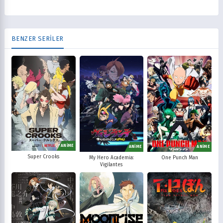
BENZER SERİLER
ANİME
ANİME
ANİME
Super Crooks
My Hero Academia:
One Punch Man
Vigilantes