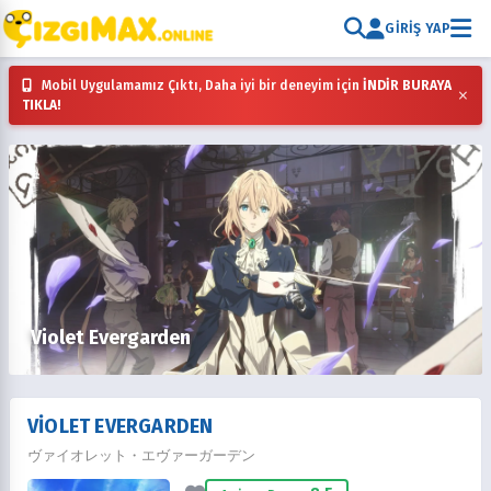
GIRIŞ YAP
Mobil Uygulamamız Çıktı, Daha iyi bir deneyim için
İNDİR BURAYA
×
TIKLA!
Violet Evergarden
VIOLET EVERGARDEN
ヴァイオレット・エヴァーガーデン