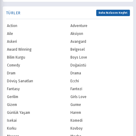
TNT
Comedy Centr
1992
1991
Samuray
Sci-Fi
National Geographic
BBC
1990
1989
TÜRLER
Seinen
Shoujo
Daha Fazlasını Keşfet
ITV
Channel 4
1988
1987
Shounen
Slice of Life
Canal+
Sky
1986
1985
Action
Adventure
Spor
Supernatural
TF1
France TV
1984
1983
Suspense
Suç
Aile
Aksiyon
M6
tvN (Kore)
1982
1981
Süper Güç
Tarihsel
Askeri
Avangard
JTBC (Kore)
KBS (Kore)
1980
Vampir
Çocuk
MBC (Kore)
SBS (Kore)
Award Winning
Belgesel
Ödüllü
Teletoon
YTV
Bilim Kurgu
Boys Love
Treehouse TV
CBC
Comedy
Doğaüstü
PBS Kids
TRT Çocuk
Dram
Drama
Planet Çocuk
Minika Çocuk
Dövüş Sanatları
Ecchi
Minika Go
Show TV
Fantasy
Fantezi
Kanal D
TRT 1
Star TV
ATV
Gerilim
Girls Love
FOX Türkiye
TV8
Gizem
Gurme
BluTV
Exxen
Günlük Yaşam
Harem
Gain
Tabii
Isekai
Komedi
Korku
Kovboy