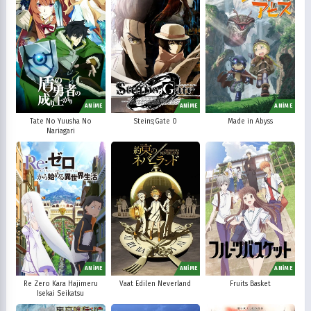
ANİME
ANİME
ANİME
Tate No Yuusha No
Steins;Gate 0
Made in Abyss
Nariagari
ANİME
ANİME
ANİME
Re Zero Kara Hajimeru
Vaat Edilen Neverland
Fruits Basket
Isekai Seikatsu