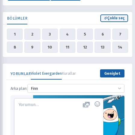
BÖLÜMLER
Çoklu seç
1
2
3
4
5
6
7
8
9
10
11
12
13
14
Violet Evergarden
Kurallar
Genişlet
YORUMLAR
Arka plan:
Finn