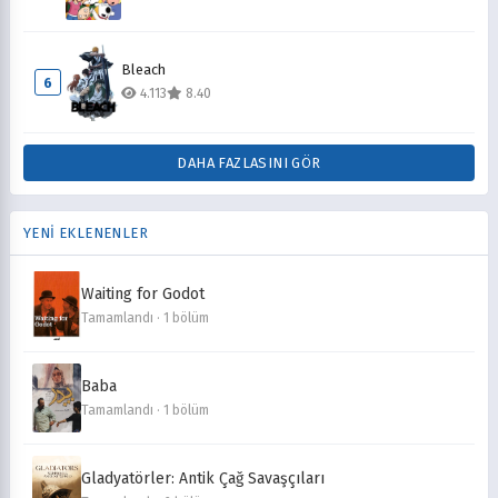
Bleach
6
4.113
8.40
DAHA FAZLASINI GÖR
YENİ EKLENENLER
Waiting for Godot
Tamamlandı · 1 bölüm
Baba
Tamamlandı · 1 bölüm
Gladyatörler: Antik Çağ Savaşçıları