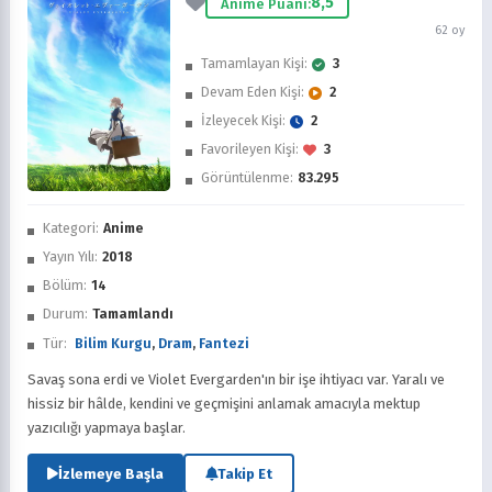
8,5
Anime Puanı:
62 oy
Tamamlayan Kişi:
3
Devam Eden Kişi:
2
İzleyecek Kişi:
2
Favorileyen Kişi:
3
Görüntülenme:
83.295
İzledim
Kategori:
Anime
Favorilere Ekle
Yayın Yılı:
2018
Bölüm:
14
Sonra İzle
Durum:
Tamamlandı
Tür:
Bilim Kurgu
,
Dram
,
Fantezi
Savaş sona erdi ve Violet Evergarden'ın bir işe ihtiyacı var. Yaralı ve
hissiz bir hâlde, kendini ve geçmişini anlamak amacıyla mektup
yazıcılığı yapmaya başlar.
İzlemeye Başla
Takip Et