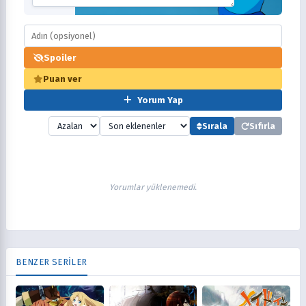
Spoiler
Puan ver
Yorum Yap
Sırala
Sıfırla
Yorumlar yüklenemedi.
BENZER SERİLER