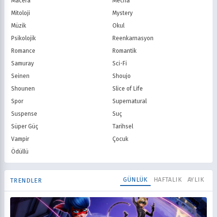
Macera
Mecha
Mitoloji
Mystery
Müzik
Okul
Psikolojik
Reenkarnasyon
Romance
Romantik
Samuray
Sci-Fi
Seinen
Shoujo
Shounen
Slice of Life
Spor
Supernatural
Suspense
Suç
Süper Güç
Tarihsel
Vampir
Çocuk
Ödüllü
GÜNLÜK
HAFTALIK
AYLIK
TRENDLER