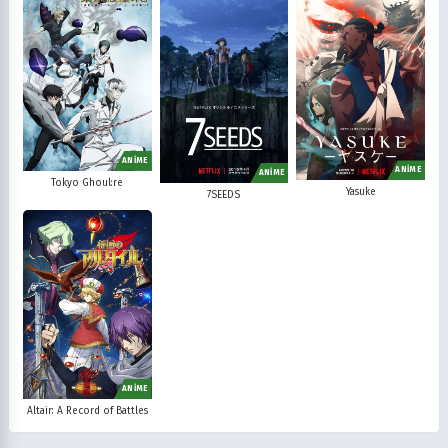
ANİME
ANİME
ANİME
Tokyo Ghoul:re
Yasuke
7SEEDS
ANİME
Altair: A Record of Battles