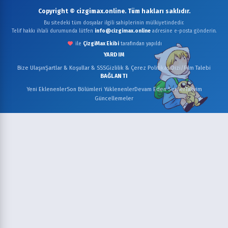
Copyright © cizgimax.online. Tüm hakları saklıdır.
Bu sitedeki tüm dosyalar ilgili sahiplerinin mülkiyetindedir.
Telif hakkı ihlali durumunda lütfen
info@cizgimax.online
adresine e-posta gönderin.
ile
ÇizgiMax Ekibi
tarafından yapıldı
YARDIM
Bize Ulaşın
Şartlar & Koşullar & SSS
Gizlilik & Çerez Politikası
Dizi/Film Talebi
BAĞLANTI
Yeni Eklenenler
Son Bölümleri Yüklenenler
Devam Eden Seriler
Takvim
Güncellemeler