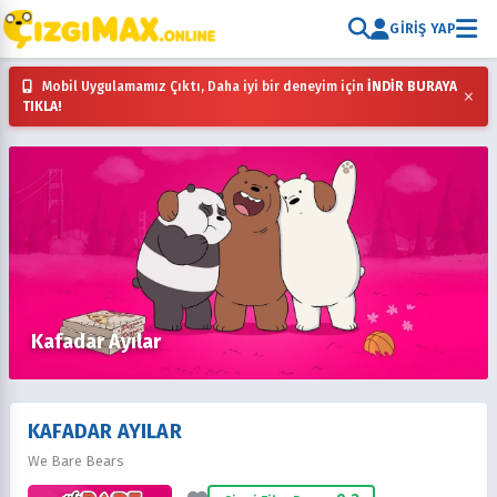
GIRIŞ YAP
Mobil Uygulamamız Çıktı, Daha iyi bir deneyim için
İNDİR BURAYA
×
TIKLA!
Kafadar Ayılar
KAFADAR AYILAR
We Bare Bears