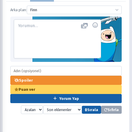
Arka plan:
Finn
Spoiler
Puan ver
Yorum Yap
Sırala
Sıfırla