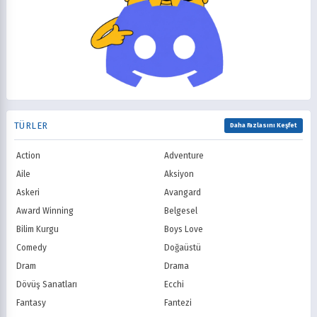
Isekai
Komedi
CBS
NBC
2004
2003
Korku
Kovboy
FOX
The CW
2002
2001
Macera
Mecha
PBS
HBO
2000
1999
Mitoloji
Mystery
Showtime
STARZ
1998
1997
Müzik
Okul
AMC
Syfy
1996
1995
Psikolojik
Reenkarnasyon
USA Network
Freeform
1994
1993
Romance
Romantik
TNT
Comedy Centr
1992
1991
Samuray
Sci-Fi
National Geographic
BBC
1990
1989
TÜRLER
Seinen
Shoujo
Daha Fazlasını Keşfet
ITV
Channel 4
1988
1987
Shounen
Slice of Life
Canal+
Sky
1986
1985
Action
Adventure
Spor
Supernatural
TF1
France TV
1984
1983
Suspense
Suç
Aile
Aksiyon
M6
tvN (Kore)
1982
1981
Süper Güç
Tarihsel
Askeri
Avangard
JTBC (Kore)
KBS (Kore)
1980
Vampir
Çocuk
MBC (Kore)
SBS (Kore)
Award Winning
Belgesel
Ödüllü
Teletoon
YTV
Bilim Kurgu
Boys Love
Treehouse TV
CBC
Comedy
Doğaüstü
PBS Kids
TRT Çocuk
Dram
Drama
Planet Çocuk
Minika Çocuk
Dövüş Sanatları
Ecchi
Minika Go
Show TV
Fantasy
Fantezi
Kanal D
TRT 1