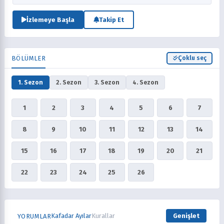
teknolojik olarak yönlendirilen bir dünya hakkında öğrenecekleri çok
şey olduğu açık. Birçok maceradaki tarafları, en iyi arkadaşı Chloe
İzlemeye Başla
Takip Et
(oyuncu kadrosundaki tek insan karakteri), şöhret takıntılı panda
Nom Nom ve Charlie (Koca Ayak)'ta onlarla birlikte yer alıyor.
BÖLÜMLER
Çoklu seç
1. Sezon
2. Sezon
3. Sezon
4. Sezon
1
2
3
4
5
6
7
8
9
10
11
12
13
14
15
16
17
18
19
20
21
22
23
24
25
26
Kafadar Ayılar
Kurallar
Genişlet
YORUMLAR