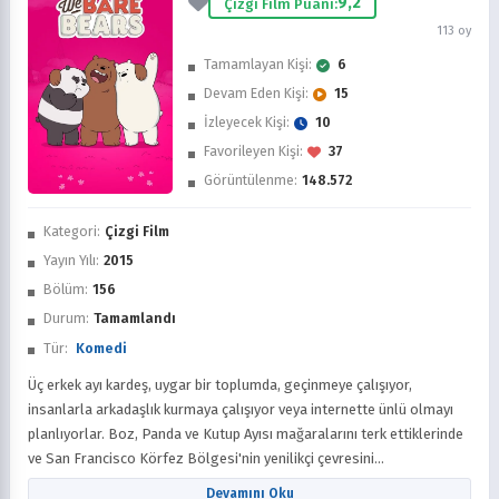
9,2
Çizgi Film Puanı:
113 oy
Tamamlayan Kişi:
6
Devam Eden Kişi:
15
İzleyecek Kişi:
10
Favorileyen Kişi:
37
Görüntülenme:
148.572
İzledim
Kategori:
Çizgi Film
Favorilere Ekle
Yayın Yılı:
2015
Bölüm:
156
Sonra İzle
Durum:
Tamamlandı
Tür:
Komedi
Üç erkek ayı kardeş, uygar bir toplumda, geçinmeye çalışıyor,
insanlarla arkadaşlık kurmaya çalışıyor veya internette ünlü olmayı
planlıyorlar. Boz, Panda ve Kutup Ayısı mağaralarını terk ettiklerinde
ve San Francisco Körfez Bölgesi'nin yenilikçi çevresini
keşfettiklerinde birbirlerinin üzerine yığılıyorlar ve kardeşlerinin
Devamını Oku