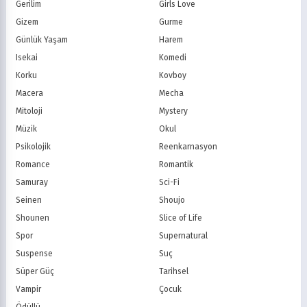
Star TV
ATV
Gerilim
Girls Love
FOX Türkiye
TV8
Gizem
Gurme
BluTV
Exxen
Günlük Yaşam
Harem
Gain
Tabii
Isekai
Komedi
Korku
Kovboy
Macera
Mecha
Mitoloji
Mystery
Müzik
Okul
Psikolojik
Reenkarnasyon
Romance
Romantik
Samuray
Sci-Fi
Seinen
Shoujo
Shounen
Slice of Life
Spor
Supernatural
Suspense
Suç
Süper Güç
Tarihsel
Vampir
Çocuk
Ödüllü