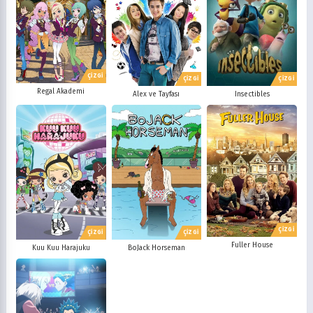
ÇİZGİ
ÇİZGİ
ÇİZGİ
Regal Akademi
Alex ve Tayfası
Insectibles
ÇİZGİ
ÇİZGİ
ÇİZGİ
Fuller House
Kuu Kuu Harajuku
BoJack Horseman