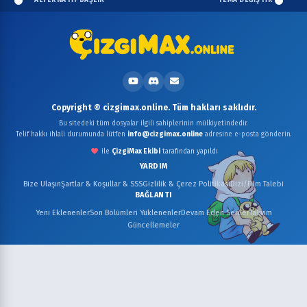
ALTERNATİF BAŞLIK
TEMA DEĞİŞTİR
Copyright © cizgimax.online. Tüm hakları saklıdır.
Bu sitedeki tüm dosyalar ilgili sahiplerinin mülkiyetindedir.
Telif hakkı ihlali durumunda lütfen
info@cizgimax.online
adresine e-posta gönderin.
ile
ÇizgiMax Ekibi
tarafından yapıldı
YARDIM
Bize Ulaşın
Şartlar & Koşullar & SSS
Gizlilik & Çerez Politikası
Dizi/Film Talebi
BAĞLANTI
Yeni Eklenenler
Son Bölümleri Yüklenenler
Devam Eden Seriler
Takvim
Güncellemeler