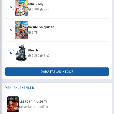
Family Guy
4
3.906
7.40
Naruto Shippuden
5
3.714
Bleach
6
3.580
8.40
DAHA FAZLASINI GÖR
YENİ EKLENENLER
Kasabanın Gizemi
Tamamlandı · 1 bölüm