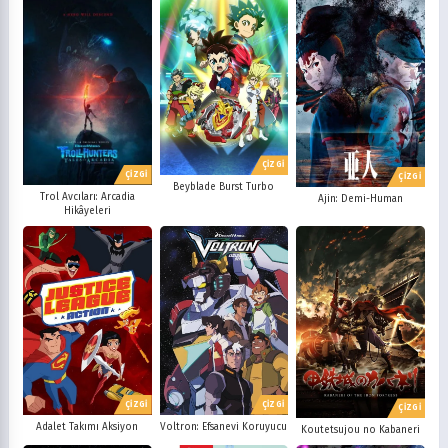
ÇİZGİ
ÇİZGİ
ÇİZGİ
Beyblade Burst Turbo
Trol Avcıları: Arcadia
Ajin: Demi-Human
Hikâyeleri
ÇİZGİ
ÇİZGİ
ÇİZGİ
Adalet Takımı Aksiyon
Voltron: Efsanevi Koruyucu
Koutetsujou no Kabaneri