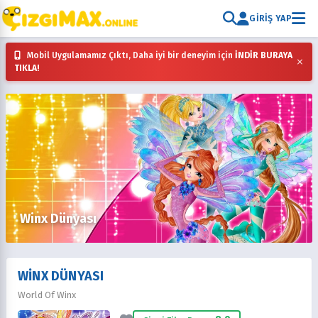
GIRIŞ YAP
Mobil Uygulamamız Çıktı, Daha iyi bir deneyim için
İNDİR BURAYA
×
TIKLA!
Winx Dünyası
WINX DÜNYASI
World Of Winx