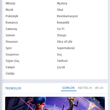
Mitoloji
Mystery
Müzik
Okul
Psikolojik
Reenkarnasyon
Romance
Romantik
Samuray
Sci-Fi
Seinen
Shoujo
Shounen
Slice of Life
Spor
Supernatural
Suspense
Suç
Süper Güç
Tarihsel
Vampir
Çocuk
Ödüllü
GÜNLÜK
HAFTALIK
AYLIK
TRENDLER