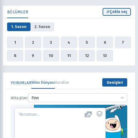
BÖLÜMLER
Çoklu seç
1. Sezon
2. Sezon
1
2
3
4
5
6
7
8
9
10
11
12
13
Winx Dünyası
Kurallar
Genişlet
YORUMLAR
Arka plan:
Finn