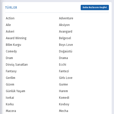
1992
1991
Samuray
Sci-Fi
National Geographic
BBC
1990
1989
TÜRLER
Seinen
Shoujo
Daha Fazlasını Keşfet
ITV
Channel 4
1988
1987
Shounen
Slice of Life
Canal+
Sky
1986
1985
Action
Adventure
Spor
Supernatural
TF1
France TV
1984
1983
Suspense
Suç
Aile
Aksiyon
M6
tvN (Kore)
1982
1981
Süper Güç
Tarihsel
Askeri
Avangard
JTBC (Kore)
KBS (Kore)
1980
Vampir
Çocuk
MBC (Kore)
SBS (Kore)
Award Winning
Belgesel
Ödüllü
Teletoon
YTV
Bilim Kurgu
Boys Love
Treehouse TV
CBC
Comedy
Doğaüstü
PBS Kids
TRT Çocuk
Dram
Drama
Planet Çocuk
Minika Çocuk
Dövüş Sanatları
Ecchi
Minika Go
Show TV
Fantasy
Fantezi
Kanal D
TRT 1
Star TV
ATV
Gerilim
Girls Love
FOX Türkiye
TV8
Gizem
Gurme
BluTV
Exxen
Günlük Yaşam
Harem
Gain
Tabii
Isekai
Komedi
Korku
Kovboy
Macera
Mecha