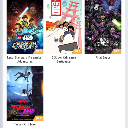
ÇİZGİ
ÇİZGİ
ÇİZGİ
Lego Star Wars: Freemaker
6 Süper Kahraman
Final Space
Adventures
Serüvenler
ÇİZGİ
Tarzan And Jane