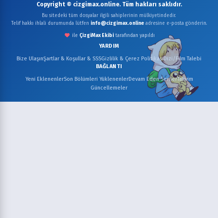
Copyright © cizgimax.online. Tüm hakları saklıdır.
Bu sitedeki tüm dosyalar ilgili sahiplerinin mülkiyetindedir.
Telif hakkı ihlali durumunda lütfen
info@cizgimax.online
adresine e-posta gönderin.
ile
ÇizgiMax Ekibi
tarafından yapıldı
YARDIM
Bize Ulaşın
Şartlar & Koşullar & SSS
Gizlilik & Çerez Politikası
Dizi/Film Talebi
BAĞLANTI
Yeni Eklenenler
Son Bölümleri Yüklenenler
Devam Eden Seriler
Takvim
Güncellemeler