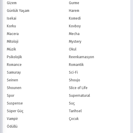
FOX Türkiye
TV8
Gizem
Gurme
BluTV
Exxen
Günlük Yaşam
Harem
Gain
Tabii
Isekai
Komedi
Korku
Kovboy
Macera
Mecha
Mitoloji
Mystery
Müzik
Okul
Psikolojik
Reenkarnasyon
Romance
Romantik
Samuray
Sci-Fi
Seinen
Shoujo
Shounen
Slice of Life
Spor
Supernatural
Suspense
Suç
Süper Güç
Tarihsel
Vampir
Çocuk
Ödüllü