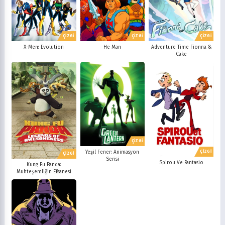
ÇİZGİ
ÇİZGİ
ÇİZGİ
X-Men: Evolution
He Man
Adventure Time Fionna &
Cake
ÇİZGİ
ÇİZGİ
Yeşil Fener: Animasyon
ÇİZGİ
Serisi
Spirou Ve Fantasio
Kung Fu Panda:
Muhteşemliğin Efsanesi