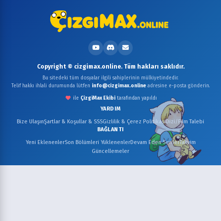
Copyright © cizgimax.online. Tüm hakları saklıdır.
Bu sitedeki tüm dosyalar ilgili sahiplerinin mülkiyetindedir.
Telif hakkı ihlali durumunda lütfen
info@cizgimax.online
adresine e-posta gönderin.
ile
ÇizgiMax Ekibi
tarafından yapıldı
YARDIM
Bize Ulaşın
Şartlar & Koşullar & SSS
Gizlilik & Çerez Politikası
Dizi/Film Talebi
BAĞLANTI
Yeni Eklenenler
Son Bölümleri Yüklenenler
Devam Eden Seriler
Takvim
Güncellemeler