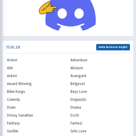
Korku
Kovboy
FOX
The CW
2002
2001
Macera
Mecha
PBS
HBO
2000
1999
Mitoloji
Mystery
Showtime
STARZ
1998
1997
Müzik
Okul
AMC
Syfy
1996
1995
Psikolojik
Reenkarnasyon
USA Network
Freeform
1994
1993
Romance
Romantik
TNT
Comedy Centr
1992
1991
Samuray
Sci-Fi
National Geographic
BBC
1990
1989
TÜRLER
Seinen
Shoujo
Daha Fazlasını Keşfet
ITV
Channel 4
1988
1987
Shounen
Slice of Life
Canal+
Sky
1986
1985
Action
Adventure
Spor
Supernatural
TF1
France TV
1984
1983
Suspense
Suç
Aile
Aksiyon
M6
tvN (Kore)
1982
1981
Süper Güç
Tarihsel
Askeri
Avangard
JTBC (Kore)
KBS (Kore)
1980
Vampir
Çocuk
MBC (Kore)
SBS (Kore)
Award Winning
Belgesel
Ödüllü
Teletoon
YTV
Bilim Kurgu
Boys Love
Treehouse TV
CBC
Comedy
Doğaüstü
PBS Kids
TRT Çocuk
Dram
Drama
Planet Çocuk
Minika Çocuk
Dövüş Sanatları
Ecchi
Minika Go
Show TV
Fantasy
Fantezi
Kanal D
TRT 1
Star TV
ATV
Gerilim
Girls Love