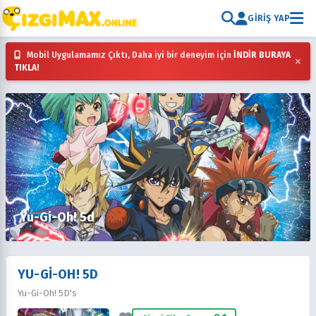
GIRIŞ YAP
Mobil Uygulamamız Çıktı, Daha iyi bir deneyim için
İNDİR BURAYA
×
TIKLA!
Yu-Gi-Oh! 5d
YU-GI-OH! 5D
Yu-Gi-Oh! 5D's