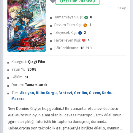
8,1
Çizgi Film Puanı:
13 oy
Tamamlayan Kişi:
0
Devam Eden Kişi:
1
İzleyecek Kişi:
2
Favorileyen Kişi:
4
Görüntülenme:
18.350
İzledim
Kategori:
Çizgi Film
Favorilere Ekle
Yayın Yılı:
2008
Bölüm:
51
Sonra İzle
Durum:
Tamamlandı
Tür:
Aksiyon
,
Bilim Kurgu
,
Fantezi
,
Gerilim
,
Gizem
,
Korku
,
Macera
New Domino City'ye hoş geldiniz! Bir zamanlar efsanevi düellocu
Yugi Muto'nun oyun alanı olan bu devasa metropol, artık düellonun
çığırından çıktığı fütüristik bir topluma dönüşmüş durumda.
KaibaCorp'un son teknolojik gelişmeleriyle birlikte düello, oyunun