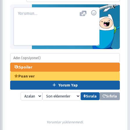
Spoiler
Puan ver
Yorum Yap
Sırala
Sıfırla
Yorumlar yüklenemedi.