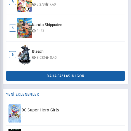
4
3.278
7.40
Naruto Shippuden
5
3.133
Bleach
6
3.023
8.40
DAHA FAZLASINI GÖR
YENİ EKLENENLER
DC Super Hero Girls
-