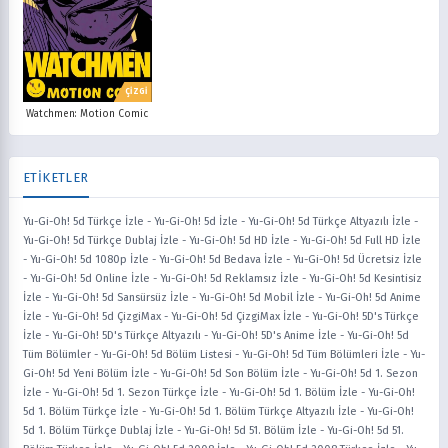
ÇİZGİ
Watchmen: Motion Comic
ETİKETLER
Yu-Gi-Oh! 5d Türkçe İzle
-
Yu-Gi-Oh! 5d İzle
-
Yu-Gi-Oh! 5d Türkçe Altyazılı İzle
-
Yu-Gi-Oh! 5d Türkçe Dublaj İzle
-
Yu-Gi-Oh! 5d HD İzle
-
Yu-Gi-Oh! 5d Full HD İzle
-
Yu-Gi-Oh! 5d 1080p İzle
-
Yu-Gi-Oh! 5d Bedava İzle
-
Yu-Gi-Oh! 5d Ücretsiz İzle
-
Yu-Gi-Oh! 5d Online İzle
-
Yu-Gi-Oh! 5d Reklamsız İzle
-
Yu-Gi-Oh! 5d Kesintisiz
İzle
-
Yu-Gi-Oh! 5d Sansürsüz İzle
-
Yu-Gi-Oh! 5d Mobil İzle
-
Yu-Gi-Oh! 5d Anime
İzle
-
Yu-Gi-Oh! 5d ÇizgiMax
-
Yu-Gi-Oh! 5d ÇizgiMax İzle
-
Yu-Gi-Oh! 5D's Türkçe
İzle
-
Yu-Gi-Oh! 5D's Türkçe Altyazılı
-
Yu-Gi-Oh! 5D's Anime İzle
-
Yu-Gi-Oh! 5d
Tüm Bölümler
-
Yu-Gi-Oh! 5d Bölüm Listesi
-
Yu-Gi-Oh! 5d Tüm Bölümleri İzle
-
Yu-
Gi-Oh! 5d Yeni Bölüm İzle
-
Yu-Gi-Oh! 5d Son Bölüm İzle
-
Yu-Gi-Oh! 5d 1. Sezon
İzle
-
Yu-Gi-Oh! 5d 1. Sezon Türkçe İzle
-
Yu-Gi-Oh! 5d 1. Bölüm İzle
-
Yu-Gi-Oh!
5d 1. Bölüm Türkçe İzle
-
Yu-Gi-Oh! 5d 1. Bölüm Türkçe Altyazılı İzle
-
Yu-Gi-Oh!
5d 1. Bölüm Türkçe Dublaj İzle
-
Yu-Gi-Oh! 5d 51. Bölüm İzle
-
Yu-Gi-Oh! 5d 51.