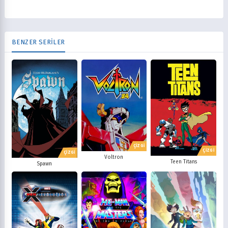
BENZER SERİLER
ÇİZGİ
ÇİZGİ
ÇİZGİ
Voltron
Teen Titans
Spawn