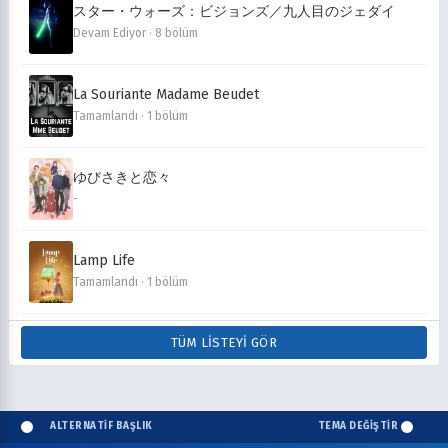
スター・ウォーズ：ビジョンズ／九人目のジェダイ
Devam Ediyor · 8 bölüm
La Souriante Madame Beudet
Tamamlandı · 1 bölüm
ゆびさきと恋々
-
Lamp Life
Tamamlandı · 1 bölüm
TÜM LISTEYI GÖR
ALTERNATİF BAŞLIK
TEMA DEĞİŞTİR