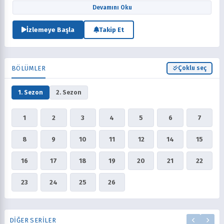
yapısını ve hızını kökten değiştiren bir başkalaşım geçirdi! Artık nefes
Devamını Oku
kesen, adrenalin dolu ve yakıt enjeksiyonlu bir rekabet söz konusu;
düellocular, Duel Runner adı verilen süper güçlü hiper motorlara
İzlemeye Başla
Takip Et
biniyor ve 'Turbo Düello' denilen yüksek oktanlı yarışmalarda
kapışıyor.
BÖLÜMLER
Çoklu seç
1. Sezon
2. Sezon
1
2
3
4
5
6
7
8
9
10
11
12
14
15
16
17
18
19
20
21
22
23
24
25
26
DIĞER SERILER