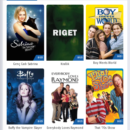
DİZİ
DİZİ
DİZİ
Boy Meets World
Krallık
Genç Cadı Sabrina
DİZİ
DİZİ
DİZİ
Buffy the Vampire Slayer
Everybody Loves Raymond
That '70s Show