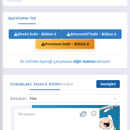
Father Ted
İNDİR
Direkt İndir - Bölüm 6
Alternatif İndir - Bölüm 6
Premium İndir - Bölüm 6
İlk indirme kaynağı çalışmazsa
diğer butonu
deneyin.
3. Sezon 6. Bölüm
Kurallar
Genişlet
YORUMLAR
Arka plan:
Finn