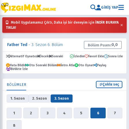
GIRIŞ YAP
Mobil Uygulamamız Çıktı, Daha iyi bir deneyim için
İNDİR BURAYA
×
TIKLA!
Father Ted
- 3. Sezon 6. Bölüm
0,0
Bölüm Puanı:
Alternatif Oynatıcı
Önceki
Sonraki
İzledim
Favori Ekle
Sonra izle
Hata Bildir
Oto Sonraki Bölüm
İntro Atla
Oto Oynat
Paylaş
Birlikte İzle
BÖLÜMLER
Çoklu seç
1. Sezon
2. Sezon
3. Sezon
1
2
3
4
5
6
7
8