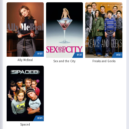
DİZİ
DİZİ
DİZİ
Ally McBeal
Sex and the City
Freaks and Geeks
DİZİ
Spaced