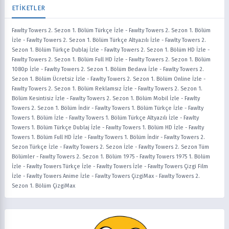
ETİKETLER
Fawlty Towers 2. Sezon 1. Bölüm Türkçe İzle
-
Fawlty Towers 2. Sezon 1. Bölüm
İzle
-
Fawlty Towers 2. Sezon 1. Bölüm Türkçe Altyazılı İzle
-
Fawlty Towers 2.
Sezon 1. Bölüm Türkçe Dublaj İzle
-
Fawlty Towers 2. Sezon 1. Bölüm HD İzle
-
Fawlty Towers 2. Sezon 1. Bölüm Full HD İzle
-
Fawlty Towers 2. Sezon 1. Bölüm
1080p İzle
-
Fawlty Towers 2. Sezon 1. Bölüm Bedava İzle
-
Fawlty Towers 2.
Sezon 1. Bölüm Ücretsiz İzle
-
Fawlty Towers 2. Sezon 1. Bölüm Online İzle
-
Fawlty Towers 2. Sezon 1. Bölüm Reklamsız İzle
-
Fawlty Towers 2. Sezon 1.
Bölüm Kesintisiz İzle
-
Fawlty Towers 2. Sezon 1. Bölüm Mobil İzle
-
Fawlty
Towers 2. Sezon 1. Bölüm İndir
-
Fawlty Towers 1. Bölüm Türkçe İzle
-
Fawlty
Towers 1. Bölüm İzle
-
Fawlty Towers 1. Bölüm Türkçe Altyazılı İzle
-
Fawlty
Towers 1. Bölüm Türkçe Dublaj İzle
-
Fawlty Towers 1. Bölüm HD İzle
-
Fawlty
Towers 1. Bölüm Full HD İzle
-
Fawlty Towers 1. Bölüm İndir
-
Fawlty Towers 2.
Sezon Türkçe İzle
-
Fawlty Towers 2. Sezon İzle
-
Fawlty Towers 2. Sezon Tüm
Bölümler
-
Fawlty Towers 2. Sezon 1. Bölüm 1975
-
Fawlty Towers 1975 1. Bölüm
İzle
-
Fawlty Towers Türkçe İzle
-
Fawlty Towers İzle
-
Fawlty Towers Çizgi Film
İzle
-
Fawlty Towers Anime İzle
-
Fawlty Towers ÇizgiMax
-
Fawlty Towers 2.
Sezon 1. Bölüm ÇizgiMax