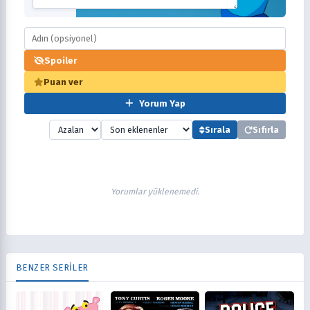
Spoiler
Puan ver
Yorum Yap
Sırala
Sıfırla
Yorumlar yüklenemedi.
BENZER SERİLER