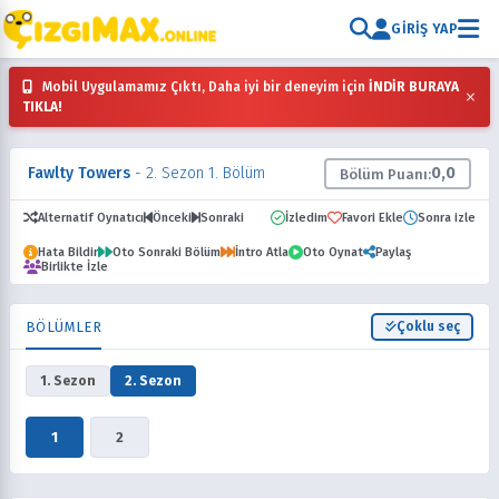
GIRIŞ YAP
Mobil Uygulamamız Çıktı, Daha iyi bir deneyim için
İNDİR BURAYA
×
TIKLA!
Fawlty Towers
- 2. Sezon 1. Bölüm
0,0
Bölüm Puanı:
Alternatif Oynatıcı
Önceki
Sonraki
İzledim
Favori Ekle
Sonra izle
Hata Bildir
Oto Sonraki Bölüm
İntro Atla
Oto Oynat
Paylaş
Birlikte İzle
BÖLÜMLER
Çoklu seç
1. Sezon
2. Sezon
1
2