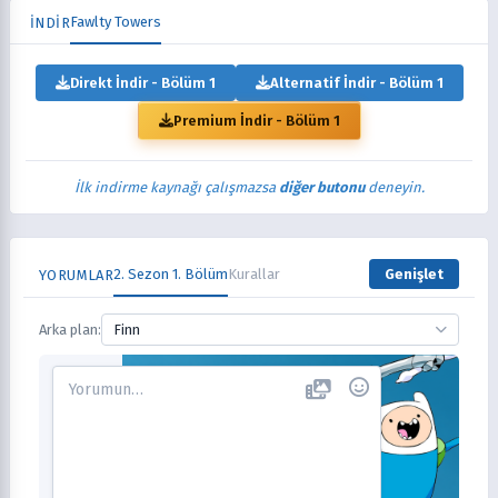
Fawlty Towers
İNDİR
Direkt İndir - Bölüm 1
Alternatif İndir - Bölüm 1
Premium İndir - Bölüm 1
İlk indirme kaynağı çalışmazsa
diğer butonu
deneyin.
2. Sezon 1. Bölüm
Kurallar
Genişlet
YORUMLAR
Arka plan:
Finn