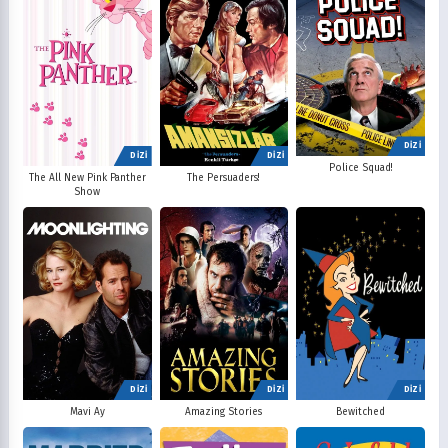
DİZİ
DİZİ
DİZİ
Police Squad!
The All New Pink Panther
The Persuaders!
Show
DİZİ
DİZİ
DİZİ
Mavi Ay
Amazing Stories
Bewitched