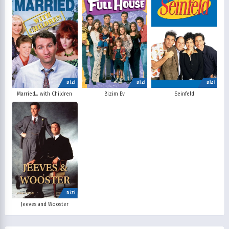
DİZİ
DİZİ
DİZİ
Married... with Children
Bizim Ev
Seinfeld
DİZİ
Jeeves and Wooster