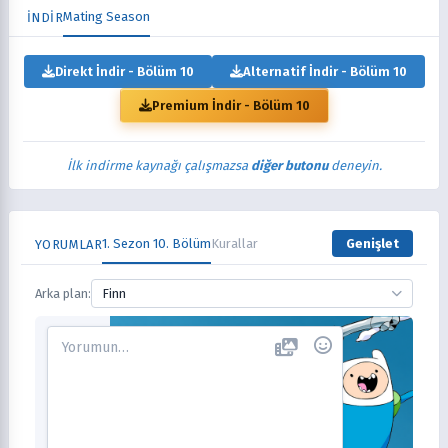
Mating Season
İNDİR
Direkt İndir - Bölüm 10
Alternatif İndir - Bölüm 10
Premium İndir - Bölüm 10
İlk indirme kaynağı çalışmazsa
diğer butonu
deneyin.
1. Sezon 10. Bölüm
Kurallar
Genişlet
YORUMLAR
Arka plan:
Finn