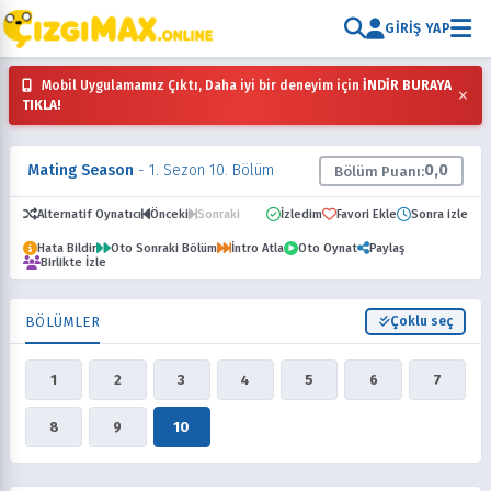
GIRIŞ YAP
Mobil Uygulamamız Çıktı, Daha iyi bir deneyim için
İNDİR BURAYA
×
TIKLA!
Mating Season
- 1. Sezon 10. Bölüm
0,0
Bölüm Puanı:
Alternatif Oynatıcı
Önceki
Sonraki
İzledim
Favori Ekle
Sonra izle
Hata Bildir
Oto Sonraki Bölüm
İntro Atla
Oto Oynat
Paylaş
Birlikte İzle
BÖLÜMLER
Çoklu seç
1
2
3
4
5
6
7
8
9
10