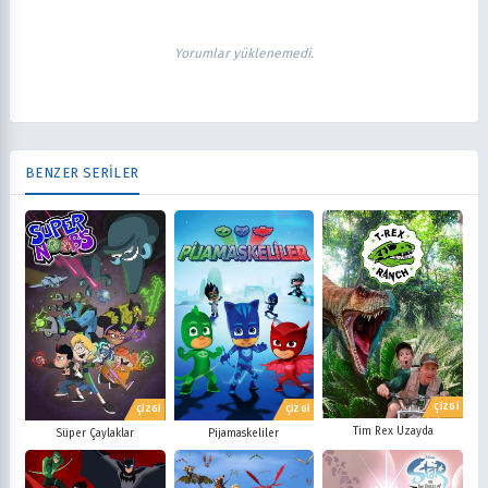
Yorumlar yüklenemedi.
BENZER SERİLER
ÇİZGİ
ÇİZGİ
ÇİZGİ
Tim Rex Uzayda
Süper Çaylaklar
Pijamaskeliler