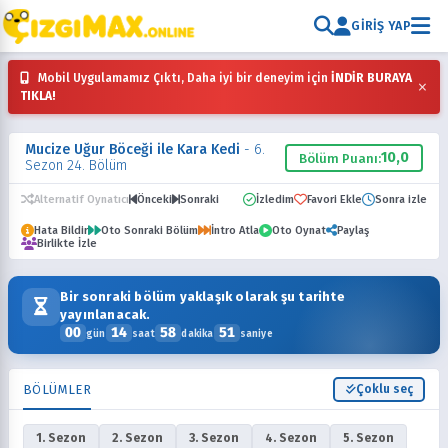
GIRIŞ YAP
Mobil Uygulamamız Çıktı, Daha iyi bir deneyim için
İNDİR BURAYA
×
TIKLA!
Mucize Uğur Böceği ile Kara Kedi
- 6.
10,0
Bölüm Puanı:
Sezon 24. Bölüm
Alternatif Oynatıcı
Önceki
Sonraki
İzledim
Favori Ekle
Sonra izle
Hata Bildir
Oto Sonraki Bölüm
İntro Atla
Oto Oynat
Paylaş
Birlikte İzle
Bir sonraki bölüm yaklaşık olarak şu tarihte
yayınlanacak.
00
14
58
50
gün
saat
dakika
saniye
BÖLÜMLER
Çoklu seç
1. Sezon
2. Sezon
3. Sezon
4. Sezon
5. Sezon