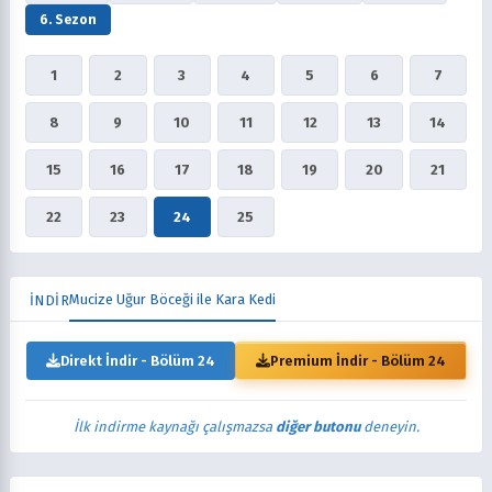
6. Sezon
1
2
3
4
5
6
7
8
9
10
11
12
13
14
15
16
17
18
19
20
21
22
23
24
25
Mucize Uğur Böceği ile Kara Kedi
İNDİR
Direkt İndir - Bölüm 24
Premium İndir - Bölüm 24
İlk indirme kaynağı çalışmazsa
diğer butonu
deneyin.