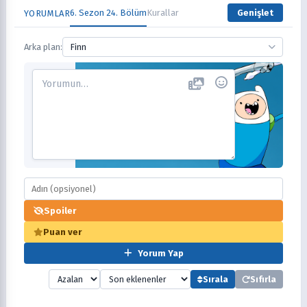
6. Sezon 24. Bölüm
Kurallar
Genişlet
YORUMLAR
Arka plan:
Finn
Spoiler
Puan ver
Yorum Yap
Sırala
Sıfırla