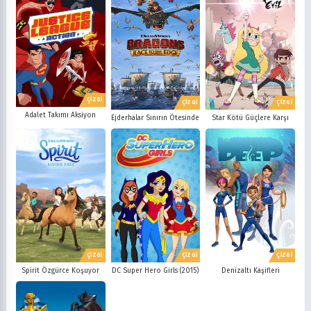
ÇİZGİ
ÇİZGİ
ÇİZGİ
Adalet Takımı Aksiyon
Ejderhalar Sınırın Ötesinde
Star Kötü Güçlere Karşı
ÇİZGİ
ÇİZGİ
ÇİZGİ
Spirit Özgürce Koşuyor
DC Super Hero Girls (2015)
Denizaltı Kaşifleri