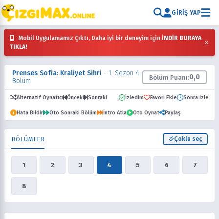
GIRIŞ YAP
Mobil Uygulamamız Çıktı, Daha iyi bir deneyim için
İNDİR BURAYA
×
TIKLA!
Prenses Sofia: Kraliyet Sihri
- 1. Sezon 4.
0,0
Bölüm Puanı:
Bölüm
Alternatif Oynatıcı
Önceki
Sonraki
İzledim
Favori Ekle
Sonra izle
Hata Bildir
Oto Sonraki Bölüm
İntro Atla
Oto Oynat
Paylaş
BÖLÜMLER
Çoklu seç
1
2
3
4
5
6
7
8