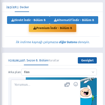
R.J. Decker
İNDİR
Direkt İndir - Bölüm 8
Alternatif İndir - Bölüm 8
Premium İndir - Bölüm 8
İlk indirme kaynağı çalışmazsa
diğer butonu
deneyin.
1. Sezon 8. Bölüm
Kurallar
Genişlet
YORUMLAR
Arka plan:
Finn