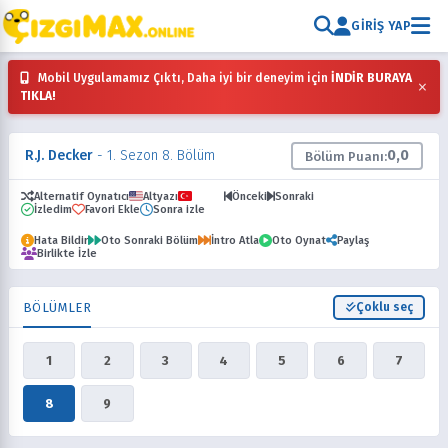
GIRIŞ YAP
Mobil Uygulamamız Çıktı, Daha iyi bir deneyim için
İNDİR BURAYA
×
TIKLA!
R.J. Decker
- 1. Sezon 8. Bölüm
0,0
Bölüm Puanı:
Alternatif Oynatıcı
Altyazı
Dublaj
Önceki
Sonraki
İzledim
Favori Ekle
Sonra izle
Hata Bildir
Oto Sonraki Bölüm
İntro Atla
Oto Oynat
Paylaş
Birlikte İzle
BÖLÜMLER
Çoklu seç
1
2
3
4
5
6
7
8
9