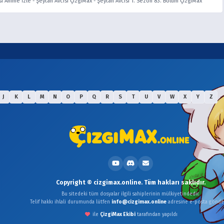
sı Anime İzle
-
Şeytan Avcısı ÇizgiMax
-
Şeytan Avcısı 1. Sezon 83. Bölüm ÇizgiMax
J
K
L
M
N
O
P
Q
R
S
T
U
V
W
X
Y
Z
Copyright © cizgimax.online. Tüm hakları saklıdır.
Bu sitedeki tüm dosyalar ilgili sahiplerinin mülkiyetindedir.
Telif hakkı ihlali durumunda lütfen
info@cizgimax.online
adresine e-posta gönder
ile
ÇizgiMax Ekibi
tarafından yapıldı