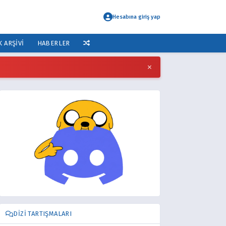
Hesabına giriş yap
K ARŞIVI
HABERLER
×
DIZI TARTIŞMALARI