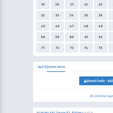
19
20
21
22
23
32
33
34
35
36
45
46
47
48
49
58
59
60
61
62
71
72
73
74
75
Şeytan Avcısı
İNDİR
Direkt İndir - Bö
İlk indirme kay
1. Sezon 83. Bölüm
Kurallar
YORUMLAR