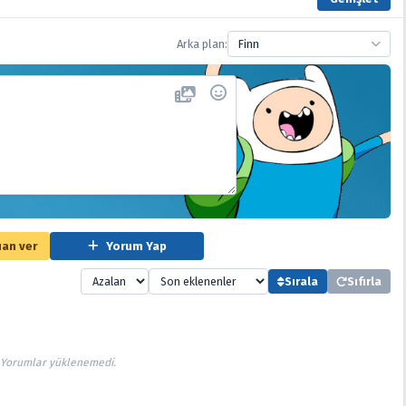
Arka plan:
Finn
an ver
Yorum Yap
Sırala
Sıfırla
Yorumlar yüklenemedi.