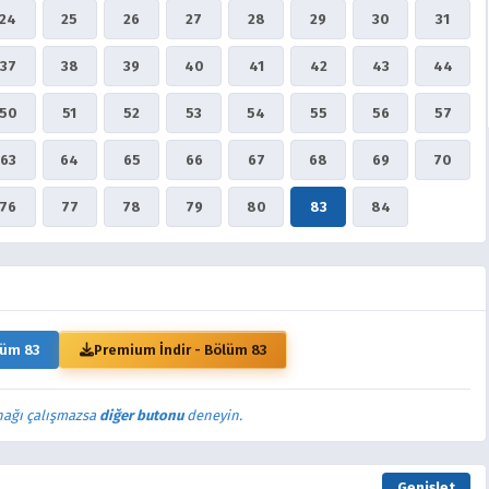
24
25
26
27
28
29
30
31
37
38
39
40
41
42
43
44
50
51
52
53
54
55
56
57
63
64
65
66
67
68
69
70
76
77
78
79
80
83
84
lüm 83
Premium İndir - Bölüm 83
nağı çalışmazsa
diğer butonu
deneyin.
Genişlet