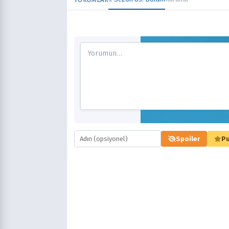
Spoiler
Pu