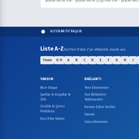
Şeytan Avcısı İzle
-
Şeytan Avcısı Çizgi Film İzle
-
Şeytan Avcı
ALTERNATİF BAŞLIK
Liste A-Z
Seri'leri A'dan Z'ye alfabetik olarak ara.
Tümü
0-9
A
B
C
D
E
F
G
H
I
YARDIM
BAĞLANTI
Bize Ulaşın
Yeni Eklenenler
Şartlar & Koşullar &
Son Bölümleri
SSS
Yüklenenler
Gizlilik & Çerez
Devam Eden Seriler
Politikası
Takvim
Dizi/Film Talebi
Güncellemeler