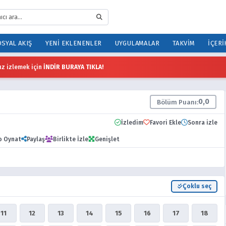
SYAL AKIŞ
YENI EKLENENLER
UYGULAMALAR
TAKVIM
İÇERI
z izlemek için
İNDİR BURAYA TIKLA!
0,0
Bölüm Puanı:
İzledim
Favori Ekle
Sonra izle
o Oynat
Paylaş
Birlikte İzle
Genişlet
Çoklu seç
11
12
13
14
15
16
17
18