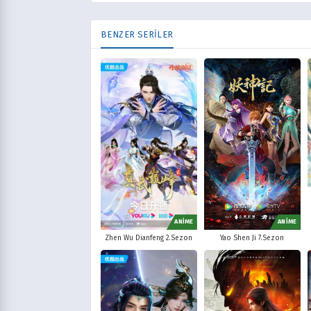
BENZER SERİLER
ANİME
ANİME
Yao Shen Ji 7.Sezon
Zhen Wu Dianfeng 2.Sezon