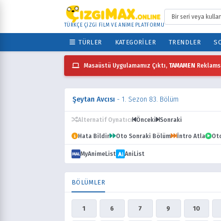
TÜRKÇE ÇİZGİ FİLM VE ANİME PLATFORMU
TÜRLER
KATEGORILER
TRENDLER
SO
Masaüstü Uygulamamız Çıktı,
TAMAMEN
Reklamsı
Şeytan Avcısı
- 1. Sezon 83. Bölüm
Alternatif Oynatıcı
Önceki
Sonraki
Hata Bildir
Oto Sonraki Bölüm
İntro Atla
Ot
MyAnimeList
AniList
MAL
BÖLÜMLER
1
6
7
9
10