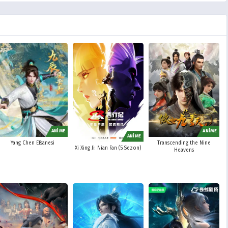
ANİME
ANİME
ANİME
Yang Chen Efsanesi
Transcending the Nine
Xi Xing Ji: Nian Fan (5.Sezon)
Heavens