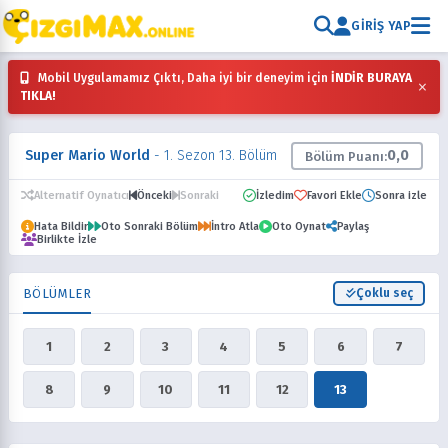
GIRIŞ YAP
Mobil Uygulamamız Çıktı, Daha iyi bir deneyim için
İNDİR BURAYA
×
TIKLA!
Super Mario World
- 1. Sezon 13. Bölüm
0,0
Bölüm Puanı:
Alternatif Oynatıcı
Önceki
Sonraki
İzledim
Favori Ekle
Sonra izle
Hata Bildir
Oto Sonraki Bölüm
İntro Atla
Oto Oynat
Paylaş
Birlikte İzle
BÖLÜMLER
Çoklu seç
1
2
3
4
5
6
7
8
9
10
11
12
13