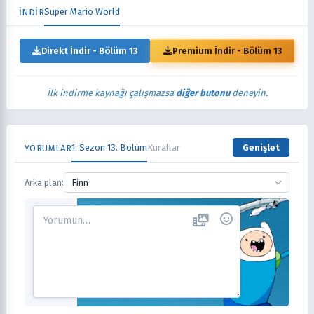
Super Mario World
İNDİR
Direkt İndir - Bölüm 13
Premium İndir - Bölüm 13
İlk indirme kaynağı çalışmazsa
diğer butonu
deneyin.
1. Sezon 13. Bölüm
Kurallar
Genişlet
YORUMLAR
Arka plan:
Finn