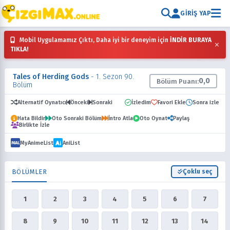
GIRIŞ YAP
Mobil Uygulamamız Çıktı, Daha iyi bir deneyim için
İNDİR BURAYA
×
TIKLA!
Tales of Herding Gods
- 1. Sezon 90.
0,0
Bölüm Puanı:
Bölüm
Alternatif Oynatıcı
Önceki
Sonraki
İzledim
Favori Ekle
Sonra izle
Hata Bildir
Oto Sonraki Bölüm
İntro Atla
Oto Oynat
Paylaş
Birlikte İzle
MyAnimeList
AniList
MAL
BÖLÜMLER
Çoklu seç
1
2
3
4
5
6
7
8
9
10
11
12
13
14