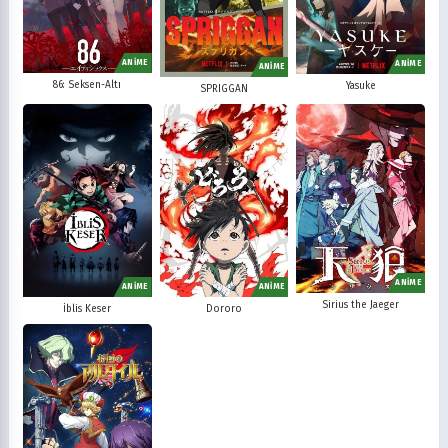
ANİME
ANİME
ANİME
86: Seksen-Altı
Yasuke
SPRIGGAN
ANİME
ANİME
ANİME
Sirius the Jaeger
İblis Keser
Dororo