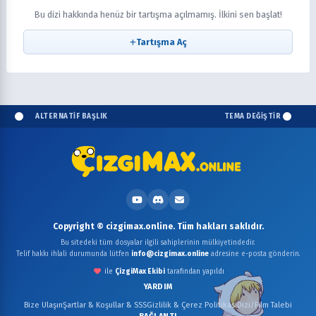
Bu dizi hakkında henüz bir tartışma açılmamış. İlkini sen başlat!
Tartışma Aç
ALTERNATİF BAŞLIK
TEMA DEĞİŞTİR
Copyright © cizgimax.online. Tüm hakları saklıdır.
Bu sitedeki tüm dosyalar ilgili sahiplerinin mülkiyetindedir.
Telif hakkı ihlali durumunda lütfen
info@cizgimax.online
adresine e-posta gönderin.
ile
ÇizgiMax Ekibi
tarafından yapıldı
YARDIM
Bize Ulaşın
Şartlar & Koşullar & SSS
Gizlilik & Çerez Politikası
Dizi/Film Talebi