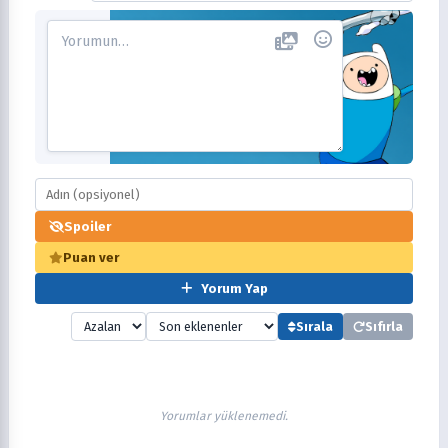
Spoiler
Puan ver
Yorum Yap
Sırala
Sıfırla
Yorumlar yüklenemedi.