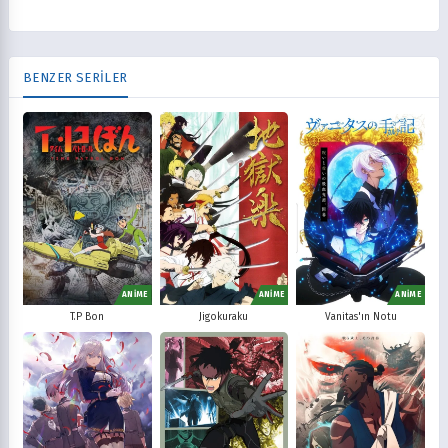
BENZER SERİLER
ANİME
ANİME
ANİME
T.P Bon
Jigokuraku
Vanitas'ın Notu