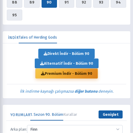
88
89
90
91
92
93
94
95
Tales of Herding Gods
İNDİR
Direkt İndir - Bölüm 90
Alternatif İndir - Bölüm 90
Premium İndir - Bölüm 90
İlk indirme kaynağı çalışmazsa
diğer butonu
deneyin.
1. Sezon 90. Bölüm
Kurallar
Genişlet
YORUMLAR
Arka plan:
Finn