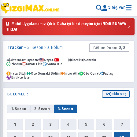
GIRIŞ YAP
Mobil Uygulamamız Çıktı, Daha iyi bir deneyim için
İNDİR BURAYA
×
TIKLA!
Tracker
- 3. Sezon 20. Bölüm
0,0
Bölüm Puanı:
Alternatif Oynatıcı
Altyazı
Dublaj
Önceki
Sonraki
İzledim
Favori Ekle
Sonra izle
Hata Bildir
Oto Sonraki Bölüm
İntro Atla
Oto Oynat
Paylaş
Birlikte İzle
BÖLÜMLER
Çoklu seç
1. Sezon
2. Sezon
3. Sezon
1
2
3
4
5
6
7