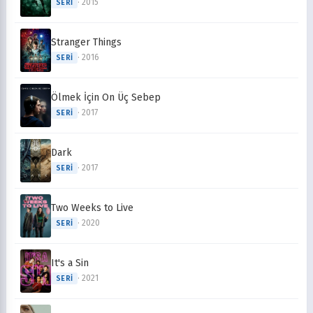
· 2015
SERI
Stranger Things
· 2016
SERI
Ölmek İçin On Üç Sebep
· 2017
SERI
Dark
· 2017
SERI
Two Weeks to Live
· 2020
SERI
It's a Sin
· 2021
SERI