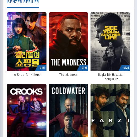
BENZER SERİLER
DİZİ
DİZİ
DİZİ
A Shop for Killers
The Madness
Başka Bir Hayatta
Görüşürüz