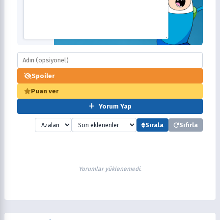
Spoiler
Puan ver
Yorum Yap
Sırala
Sıfırla
Yorumlar yüklenemedi.