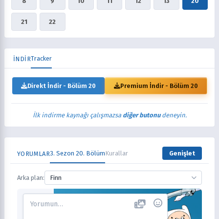
8
9
10
11
12
13
20
21
22
Tracker
İNDİR
Direkt İndir - Bölüm 20
Premium İndir - Bölüm 20
İlk indirme kaynağı çalışmazsa
diğer butonu
deneyin.
3. Sezon 20. Bölüm
Kurallar
Genişlet
YORUMLAR
Arka plan:
Finn