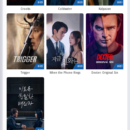
DİZİ
DİZİ
DİZİ
Crooks
Coldwater
Kalpazan
DİZİ
DİZİ
DİZİ
Trigger
When the Phone Rings
Dexter: Original Sin