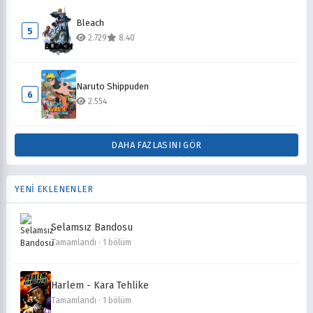
Bleach
5
2.729
8.40
Naruto Shippuden
6
2.554
DAHA FAZLASINI GÖR
YENİ EKLENENLER
Selamsız Bandosu
Tamamlandı · 1 bölüm
Harlem - Kara Tehlike
Tamamlandı · 1 bölüm