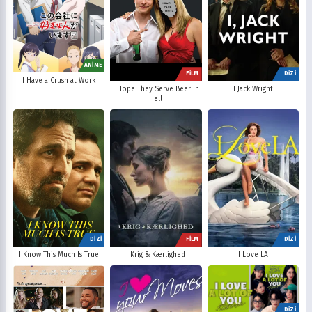
ANİME
FİLM
DİZİ
I Have a Crush at Work
I Hope They Serve Beer in
I Jack Wright
Hell
DİZİ
FİLM
DİZİ
I Know This Much Is True
I Krig & Kærlighed
I Love LA
DİZİ