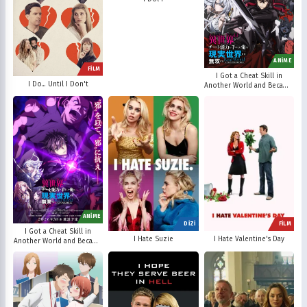
ANİME
FİLM
I Got a Cheat Skill in
I Do... Until I Don't
Another World and Became
Unrivaled in The Real
World, Too
ANİME
DİZİ
FİLM
I Got a Cheat Skill in
I Hate Suzie
I Hate Valentine's Day
Another World and Became
Unrivaled in The Real
World, Too: Real World