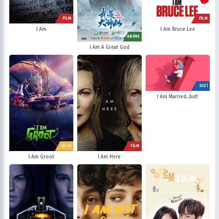
FİLM
FİLM
I Am
I Am Bruce Lee
ANİME
I Am A Great God
DİZİ
I Am Married...but!
ÇİZGİ
FİLM
I Am Groot
I Am Here