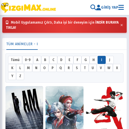
GIRIŞ YAP
Mobil Uygulamamız Çıktı, Daha iyi bir deneyim için
İNDİR BURAYA
×
TIKLA!
TÜM ANIMELER - I
Tümü
0-9
A
B
C
D
E
F
G
H
I
J
K
L
M
N
O
P
Q
R
S
T
U
V
W
X
Y
Z