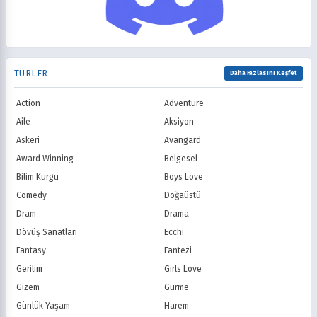
Showtime
STARZ
1998
1997
Müzik
Okul
AMC
Syfy
1996
1995
Psikolojik
Reenkarnasyon
USA Network
Freeform
1994
1993
Romance
Romantik
TNT
Comedy Centr
1992
1991
Samuray
Sci-Fi
National Geographic
BBC
1990
1989
TÜRLER
Seinen
Shoujo
Daha Fazlasını Keşfet
ITV
Channel 4
1988
1987
Shounen
Slice of Life
Canal+
Sky
1986
1985
Action
Adventure
Spor
Supernatural
TF1
France TV
1984
1983
Suspense
Suç
Aile
Aksiyon
M6
tvN (Kore)
1982
1981
Süper Güç
Tarihsel
Askeri
Avangard
JTBC (Kore)
KBS (Kore)
1980
Vampir
Çocuk
MBC (Kore)
SBS (Kore)
Award Winning
Belgesel
Ödüllü
Teletoon
YTV
Bilim Kurgu
Boys Love
Treehouse TV
CBC
Comedy
Doğaüstü
PBS Kids
TRT Çocuk
Dram
Drama
Planet Çocuk
Minika Çocuk
Dövüş Sanatları
Ecchi
Minika Go
Show TV
Fantasy
Fantezi
Kanal D
TRT 1
Star TV
ATV
Gerilim
Girls Love
FOX Türkiye
TV8
Gizem
Gurme
BluTV
Exxen
Günlük Yaşam
Harem
Gain
Tabii