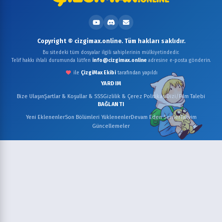
Copyright © cizgimax.online. Tüm hakları saklıdır.
Bu sitedeki tüm dosyalar ilgili sahiplerinin mülkiyetindedir.
Telif hakkı ihlali durumunda lütfen
info@cizgimax.online
adresine e-posta gönderin.
ile
ÇizgiMax Ekibi
tarafından yapıldı
YARDIM
Bize Ulaşın
Şartlar & Koşullar & SSS
Gizlilik & Çerez Politikası
Dizi/Film Talebi
BAĞLANTI
Yeni Eklenenler
Son Bölümleri Yüklenenler
Devam Eden Seriler
Takvim
Güncellemeler