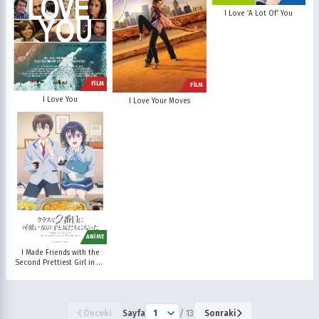
I Love ‘A Lot Of’ You
FİLM
FİLM
I Love You
I Love Your Moves
ANİME
I Made Friends with the
Second Prettiest Girl in My
Class
Önceki
Sayfa
/ 13
Sonraki