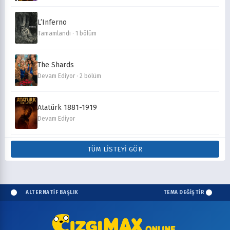
L’Inferno
Tamamlandı · 1 bölüm
The Shards
Devam Ediyor · 2 bölüm
Atatürk 1881-1919
Devam Ediyor
TÜM LISTEYI GÖR
ALTERNATİF BAŞLIK
TEMA DEĞİŞTİR