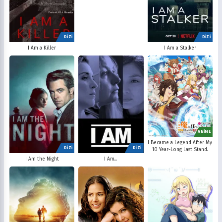
DİZİ
DİZİ
I Am a Killer
I Am a Stalker
ANİME
I Became a Legend After My
DİZİ
DİZİ
10 Year-Long Last Stand.
I Am the Night
I Am...