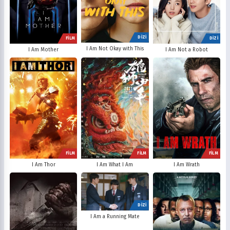
DİZİ
FİLM
DİZİ
I Am Not Okay with This
I Am Mother
I Am Not a Robot
FİLM
FİLM
FİLM
I Am Thor
I Am What I Am
I Am Wrath
DİZİ
I Am a Running Mate