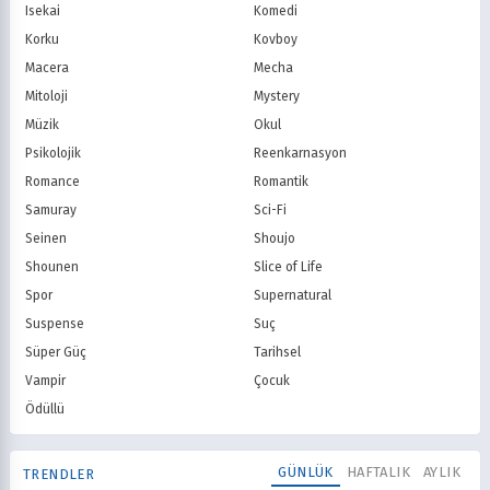
Isekai
Komedi
Korku
Kovboy
Macera
Mecha
Mitoloji
Mystery
Müzik
Okul
Psikolojik
Reenkarnasyon
Romance
Romantik
Samuray
Sci-Fi
Seinen
Shoujo
Shounen
Slice of Life
Spor
Supernatural
Suspense
Suç
Süper Güç
Tarihsel
Vampir
Çocuk
Ödüllü
GÜNLÜK
HAFTALIK
AYLIK
TRENDLER