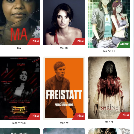
FİLM
FİLM
ANİME
Ma
Ma Ma
Ma Shen
FİLM
FİLM
FİLM
Mabet
Maantrika
Mabet