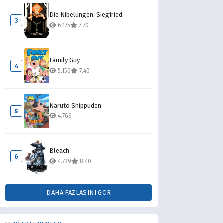
Die Nibelungen: Siegfried
3
6.175
7.70
Family Guy
4
5.150
7.40
Naruto Shippuden
5
4.766
Bleach
6
4.739
8.40
DAHA FAZLASINI GÖR