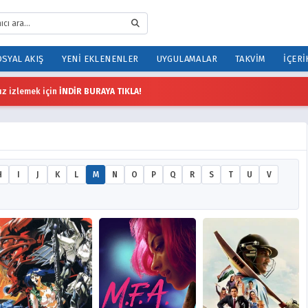
SYAL AKIŞ
YENI EKLENENLER
UYGULAMALAR
TAKVIM
İÇERI
z izlemek için
İNDİR BURAYA TIKLA!
H
I
J
K
L
M
N
O
P
Q
R
S
T
U
V