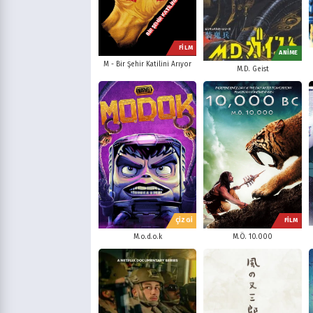
FİLM
ANİME
M - Bir Şehir Katilini Arıyor
M.D. Geist
ÇİZGİ
FİLM
M.o.d.o.k
M.Ö. 10.000