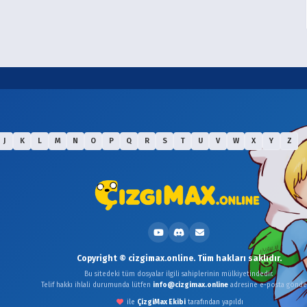
J
K
L
M
N
O
P
Q
R
S
T
U
V
W
X
Y
Z
Copyright © cizgimax.online. Tüm hakları saklıdır.
Bu sitedeki tüm dosyalar ilgili sahiplerinin mülkiyetindedir.
Telif hakkı ihlali durumunda lütfen
info@cizgimax.online
adresine e-posta gönder
ile
ÇizgiMax Ekibi
tarafından yapıldı