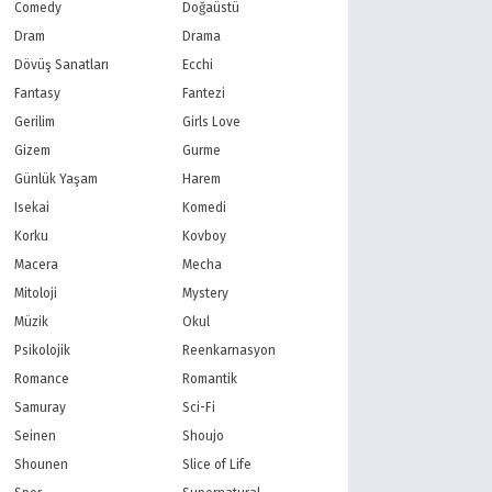
PBS Kids
TRT Çocuk
Comedy
Doğaüstü
Planet Çocuk
Minika Çocuk
Dram
Drama
Minika Go
Show TV
Dövüş Sanatları
Ecchi
Kanal D
TRT 1
Fantasy
Fantezi
Star TV
ATV
Gerilim
Girls Love
FOX Türkiye
TV8
Gizem
Gurme
BluTV
Exxen
Gain
Tabii
Günlük Yaşam
Harem
Isekai
Komedi
Korku
Kovboy
Macera
Mecha
Mitoloji
Mystery
Müzik
Okul
Psikolojik
Reenkarnasyon
Romance
Romantik
Samuray
Sci-Fi
Seinen
Shoujo
Shounen
Slice of Life