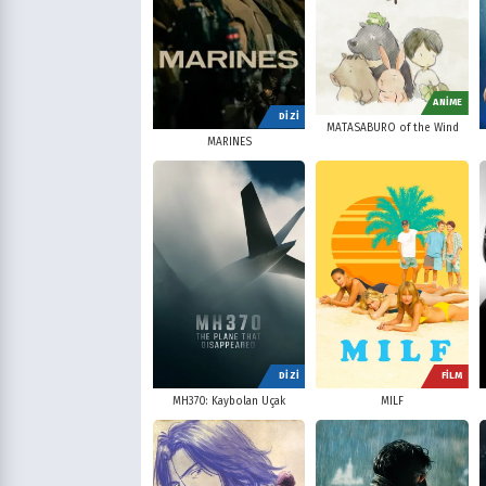
ANİME
DİZİ
MATASABURO of the Wind
MARINES
DİZİ
FİLM
MH370: Kaybolan Uçak
MILF