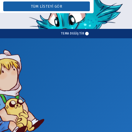
TÜM LISTEYI GÖR
TEMA DEĞİŞTİR
in.