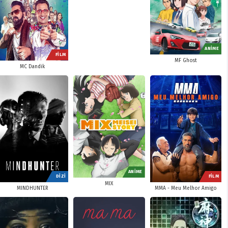
ANİME
FİLM
MF Ghost
MC Dandik
ANİME
DİZİ
FİLM
MIX
MINDHUNTER
MMA - Meu Melhor Amigo