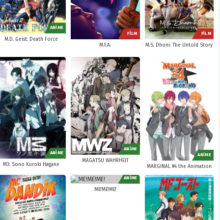
ANİME
FİLM
FİLM
M.D. Geist: Death Force
M.F.A.
M.S. Dhoni: The Untold Story
ANİME
ANİME
ANİME
MAGATSU WAHRHEIT
M3: Sono Kuroki Hagane
MARGINAL #4 the Animation
ANİME
ME!ME!ME!