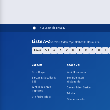
ALTERNATİF BAŞLIK
Liste A-Z
Seri'leri A'dan Z'ye alfabetik olarak ara.
Tümü
0-9
A
B
C
D
E
F
G
H
I
YARDIM
BAĞLANTI
Bize Ulaşın
Yeni Eklenenler
Şartlar & Koşullar &
Son Bölümleri
SSS
Yüklenenler
Gizlilik & Çerez
Devam Eden Seriler
Politikası
Takvim
Dizi/Film Talebi
Güncellemeler