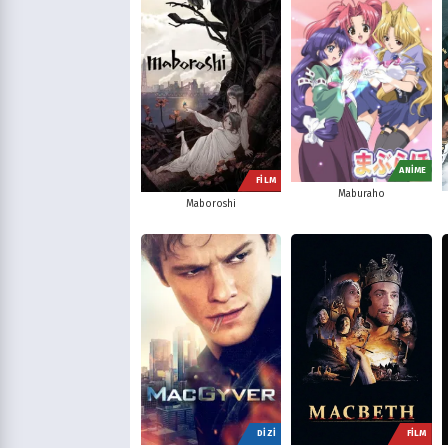
ANİME
FİLM
Maburaho
Maboroshi
DİZİ
FİLM