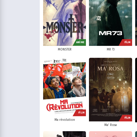
ANİME
FİLM
MONSTER
MR 73
FİLM
FİLM
Ma révolution
Ma' Rosa