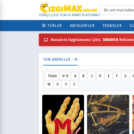
TÜRKÇE ÇİZGİ FİLM VE ANİME PLATFORMU
TÜRLER
KATEGORILER
TRENDLER
SO
Masaüstü Uygulamamız Çıktı,
TAMAMEN
Reklamsı
TÜM ANIMELER - M
Tümü
0-9
A
B
C
D
E
F
G
W
X
Y
Z