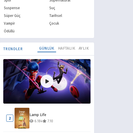
Spor
Supernatural
Suspense
Suç
Süper Güç
Tarihsel
Vampir
Çocuk
Ödüllü
GÜNLÜK
HAFTALIK
AYLIK
TRENDLER
Mucize Uğur Böceği ile Kara Kedi
1
Lamp Life
11.457
8.10
2
6.184
7.10