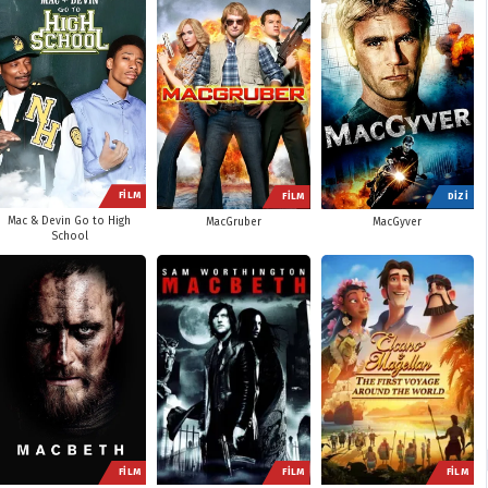
FİLM
FİLM
DİZİ
Mac & Devin Go to High
MacGruber
MacGyver
School
FİLM
FİLM
FİLM