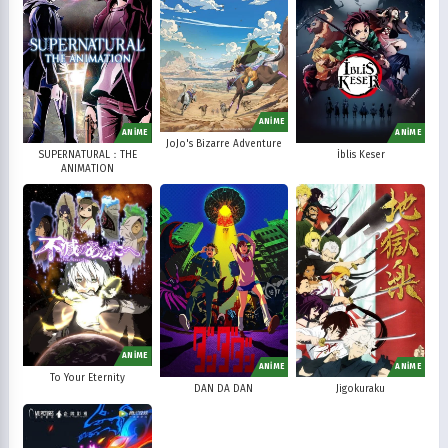
ANİME
ANİME
ANİME
JoJo's Bizarre Adventure
SUPERNATURAL：THE
İblis Keser
ANIMATION
ANİME
ANİME
ANİME
To Your Eternity
DAN DA DAN
Jigokuraku