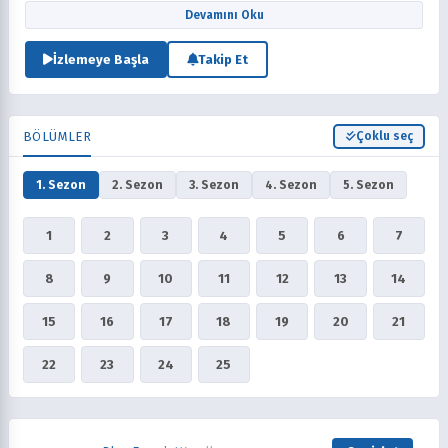
Şeytan'ın gayri meşru oğlu olmanın lanetini taşıyan bir çocuktur.
Devamını Oku
Koruyucu babası onu iblislerden kurtarmak için kendini feda etti. Rin,
üvey babasının intikamını almak ve kendini kanıtlamak için bir şeytan
İzlemeye Başla
Takip Et
kovanın yolunu izlemeye ve kendi babası Şeytan'ı yenmeye karar verir.
Rin, ham becerilerini geliştirmek için True Cross Akademisi'ne girer ve
diğer şeytan kovucu adaylarıyla birlikte eğitim alır.
BÖLÜMLER
Çoklu seç
1. Sezon
2. Sezon
3. Sezon
4. Sezon
5. Sezon
1
2
3
4
5
6
7
8
9
10
11
12
13
14
15
16
17
18
19
20
21
22
23
24
25