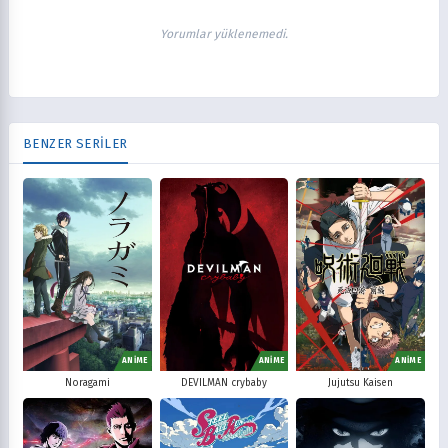
Yorumlar yüklenemedi.
BENZER SERİLER
ANİME
ANİME
ANİME
Noragami
DEVILMAN crybaby
Jujutsu Kaisen