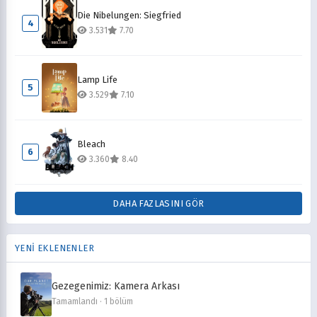
Die Nibelungen: Siegfried
4
3.531
7.70
Lamp Life
5
3.529
7.10
Bleach
6
3.360
8.40
DAHA FAZLASINI GÖR
YENİ EKLENENLER
Gezegenimiz: Kamera Arkası
Tamamlandı · 1 bölüm