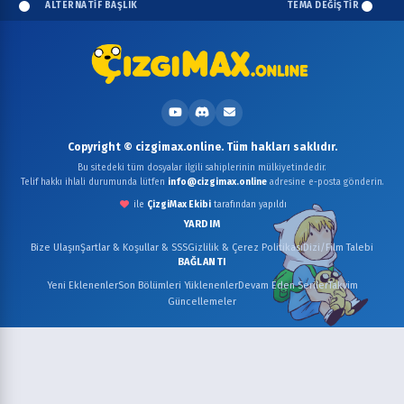
ALTERNATİF BAŞLIK
TEMA DEĞİŞTİR
Copyright © cizgimax.online. Tüm hakları saklıdır.
Bu sitedeki tüm dosyalar ilgili sahiplerinin mülkiyetindedir.
Telif hakkı ihlali durumunda lütfen
info@cizgimax.online
adresine e-posta gönderin.
ile
ÇizgiMax Ekibi
tarafından yapıldı
YARDIM
Bize Ulaşın
Şartlar & Koşullar & SSS
Gizlilik & Çerez Politikası
Dizi/Film Talebi
BAĞLANTI
Yeni Eklenenler
Son Bölümleri Yüklenenler
Devam Eden Seriler
Takvim
Güncellemeler