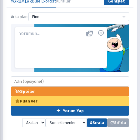
Blue Exorcist
Kurallar
Genişlet
YORUMLAR
Arka plan:
Finn
Spoiler
Puan ver
Yorum Yap
Sırala
Sıfırla