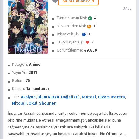
7,9
Anime Puanı:
37 oy
Tamamlayan Kişi:
4
Devam Eden Kişi:
1
İzleyecek Kişi:
3
Favorileyen Kişi:
3
Görüntülenme:
49.850
İzledim
Kategori:
Anime
Favorilere Ekle
Yayın Yılı:
2011
Bölüm:
75
Sonra İzle
Durum:
Tamamlandı
Tür:
Aksiyon
,
Bilim Kurgu
,
Doğaüstü
,
Fantezi
,
Gizem
,
Macera
,
Mitoloji
,
Okul
,
Shounen
İnsanlar Assiah dünyasında, cinler cehennemde yaşarlar. İki boyutun
birbirine müdahale etmesi amaçlanmamıştır, ancak iblisler buna
rağmen yine de Assiah'da yaratıklara sahiptir. Bu iblislerle
savaşabilen insanlar şeytan kovucu olarak biliniyor. Rin Okumura,