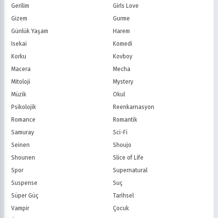
Star TV
ATV
Gerilim
Girls Love
FOX Türkiye
TV8
Gizem
Gurme
BluTV
Exxen
Günlük Yaşam
Harem
Gain
Tabii
Isekai
Komedi
Korku
Kovboy
Macera
Mecha
Mitoloji
Mystery
Müzik
Okul
Psikolojik
Reenkarnasyon
Romance
Romantik
Samuray
Sci-Fi
Seinen
Shoujo
Shounen
Slice of Life
Spor
Supernatural
Suspense
Suç
Süper Güç
Tarihsel
Vampir
Çocuk