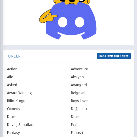
Isekai
Komedi
CBS
NBC
2004
2003
Korku
Kovboy
FOX
The CW
2002
2001
Macera
Mecha
PBS
HBO
2000
1999
Mitoloji
Mystery
Showtime
STARZ
1998
1997
Müzik
Okul
AMC
Syfy
1996
1995
Psikolojik
Reenkarnasyon
USA Network
Freeform
1994
1993
Romance
Romantik
TNT
Comedy Centr
1992
1991
Samuray
Sci-Fi
National Geographic
BBC
1990
1989
TÜRLER
Seinen
Shoujo
Daha Fazlasını Keşfet
ITV
Channel 4
1988
1987
Shounen
Slice of Life
Canal+
Sky
1986
1985
Action
Adventure
Spor
Supernatural
TF1
France TV
1984
1983
Suspense
Suç
Aile
Aksiyon
M6
tvN (Kore)
1982
1981
Süper Güç
Tarihsel
Askeri
Avangard
JTBC (Kore)
KBS (Kore)
1980
Vampir
Çocuk
MBC (Kore)
SBS (Kore)
Award Winning
Belgesel
Ödüllü
Teletoon
YTV
Bilim Kurgu
Boys Love
Treehouse TV
CBC
Comedy
Doğaüstü
PBS Kids
TRT Çocuk
Dram
Drama
Planet Çocuk
Minika Çocuk
Dövüş Sanatları
Ecchi
Minika Go
Show TV
Fantasy
Fantezi
Kanal D
TRT 1