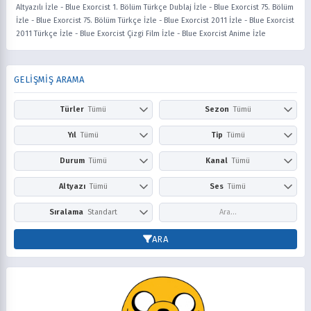
Altyazılı İzle
-
Blue Exorcist 1. Bölüm Türkçe Dublaj İzle
-
Blue Exorcist 75. Bölüm
İzle
-
Blue Exorcist 75. Bölüm Türkçe İzle
-
Blue Exorcist 2011 İzle
-
Blue Exorcist
2011 Türkçe İzle
-
Blue Exorcist Çizgi Film İzle
-
Blue Exorcist Anime İzle
GELİŞMİŞ ARAMA
Türler
Tümü
Sezon
Tümü
Action
Adventure
Kış
İlkbahar
Yıl
Tümü
Tip
Tümü
Aile
Aksiyon
Yaz
Sonbahar
2026
2025
Anime
Çizgi Film
Durum
Tümü
Kanal
Tümü
Askeri
Avangard
2024
2023
Dizi
Film
Award Winning
Belgesel
Devam Ediyor
Tamamlandı
Netflix
Prime Video
Altyazı
Tümü
Ses
Tümü
2022
2021
Bilim Kurgu
Boys Love
Disney+
HBO Max / Ma
2020
2019
Comedy
Doğaüstü
Altyazısız
Türkçe
Altyazılı
Dublaj
Sıralama
Standart
Hulu
Apple TV+
2018
2017
Dram
Drama
Paramount+
Peacock
2016
2015
Puana Göre
En Yeni
ARA
Dövüş Sanatları
Ecchi
Crunchyroll
YouTube
2014
2013
Popüler
Fantasy
Fantezi
Cartoon Network
Nickelodeon
2012
2011
Gerilim
Girls Love
Disney Channel
Adult Swim
2010
2009
Gizem
Gurme
Fox Kids / Jetix
Kids WB / Th
2008
2007
Günlük Yaşam
Harem
CBeebies / CBBC
ABC
2006
2005