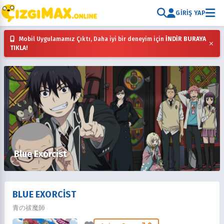
GIRIŞ YAP
Mobil Uygulamamız Çıktı, Daha iyi bir deneyim için
İNDİR BURAYA
×
TIKLA!
Blue Exorcist
BLUE EXORCIST
青の祓魔師