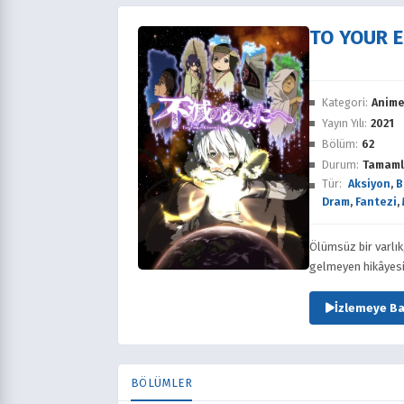
TO YOUR 
Kategori:
Anim
Yayın Yılı:
2021
Bölüm:
62
Durum:
Tamaml
Tür:
Aksiyon
,
B
Dram
,
Fantezi
,
Ölümsüz bir varlık
gelmeyen hikâyesi 
İzlemeye Ba
BÖLÜMLER