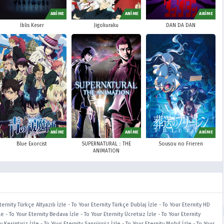
ANİME
ANİME
ANİME
İblis Keser
Jigokuraku
DAN DA DAN
ANİME
ANİME
ANİME
Blue Exorcist
SUPERNATURAL：THE
Sousou no Frieren
ANIMATION
ternity Türkçe Altyazılı İzle
-
To Your Eternity Türkçe Dublaj İzle
-
To Your Eternity HD
le
-
To Your Eternity Bedava İzle
-
To Your Eternity Ücretsiz İzle
-
To Your Eternity
y Kesintisiz İzle
-
To Your Eternity Sansürsüz İzle
-
To Your Eternity Mobil İzle
-
To Your