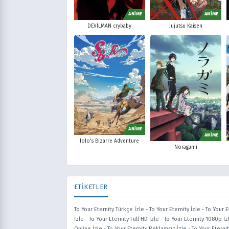
ANİME
ANİME
DEVILMAN crybaby
Jujutsu Kaisen
ANİME
ANİME
JoJo's Bizarre Adventure
Noragami
ETİKETLER
To Your Eternity Türkçe İzle
-
To Your Eternity İzle
-
To Your E
İzle
-
To Your Eternity Full HD İzle
-
To Your Eternity 1080p İz
Online İzle
-
To Your Eternity Reklamsız İzle
-
To Your Eternit