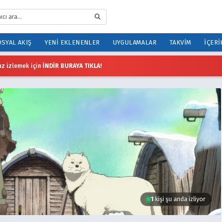
SYAL AKIŞ
YENI EKLENENLER
UYGULAMALAR
TAKVIM
İÇERI
z izlemek için
İNDİR BURAYA TIKLA!
1
kişi şu anda izliyor