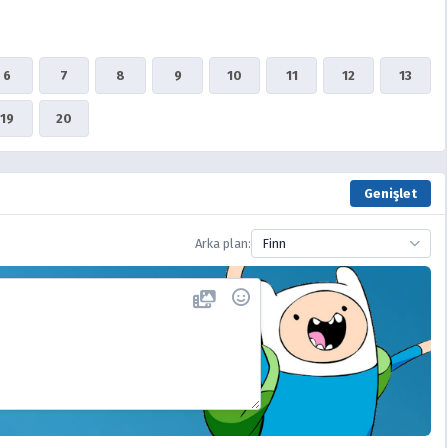
6
7
8
9
10
11
12
13
19
20
Genişlet
Arka plan:
Finn