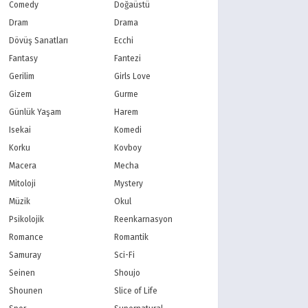
PBS Kids
TRT Çocuk
Comedy
Doğaüstü
Planet Çocuk
Minika Çocuk
Dram
Drama
Minika Go
Show TV
Dövüş Sanatları
Ecchi
Kanal D
TRT 1
Fantasy
Fantezi
Star TV
ATV
Gerilim
Girls Love
FOX Türkiye
TV8
Gizem
Gurme
BluTV
Exxen
Gain
Tabii
Günlük Yaşam
Harem
Isekai
Komedi
Korku
Kovboy
Macera
Mecha
Mitoloji
Mystery
Müzik
Okul
Psikolojik
Reenkarnasyon
Romance
Romantik
Samuray
Sci-Fi
Seinen
Shoujo
Shounen
Slice of Life