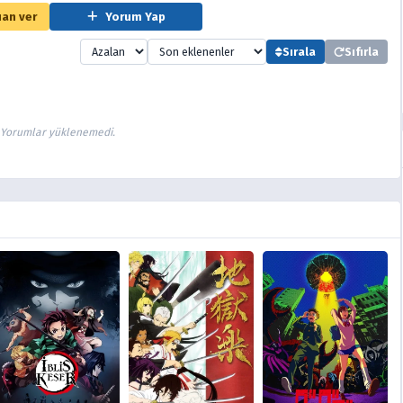
an ver
Yorum Yap
Sırala
Sıfırla
Yorumlar yüklenemedi.