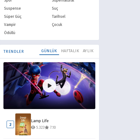
Spor
Supernatural
Suspense
Suç
Süper Güç
Tarihsel
Vampir
Çocuk
Ödüllü
GÜNLÜK
HAFTALIK
AYLIK
TRENDLER
Mucize Uğur Böceği ile Kara Kedi
1
Lamp Life
11.072
8.10
2
5.323
7.10