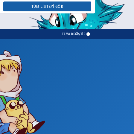
TÜM LISTEYI GÖR
TEMA DEĞİŞTİR
in.