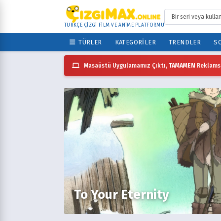
TÜRKÇE ÇİZGİ FİLM VE ANİME PLATFORMU
TÜRLER
KATEGORILER
TRENDLER
SO
Masaüstü Uygulamamız Çıktı,
TAMAMEN
Reklamsı
To Your Eternity