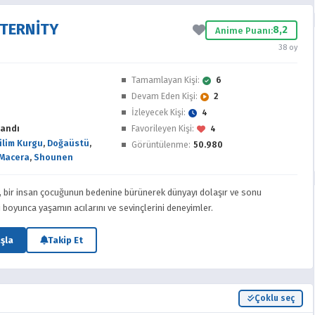
ETERNITY
8,2
Anime Puanı:
38 oy
e
Tamamlayan Kişi:
6
Devam Eden Kişi:
2
İzleyecek Kişi:
4
andı
Favorileyen Kişi:
4
ilim Kurgu
,
Doğaüstü
,
Görüntülenme:
50.980
Macera
,
Shounen
, bir insan çocuğunun bedenine bürünerek dünyayı dolaşır ve sonu
boyunca yaşamın acılarını ve sevinçlerini deneyimler.
şla
Takip Et
Çoklu seç