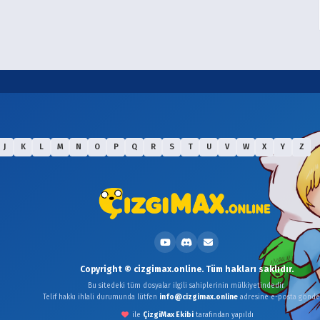
J
K
L
M
N
O
P
Q
R
S
T
U
V
W
X
Y
Z
Copyright © cizgimax.online. Tüm hakları saklıdır.
Bu sitedeki tüm dosyalar ilgili sahiplerinin mülkiyetindedir.
Telif hakkı ihlali durumunda lütfen
info@cizgimax.online
adresine e-posta gönder
ile
ÇizgiMax Ekibi
tarafından yapıldı