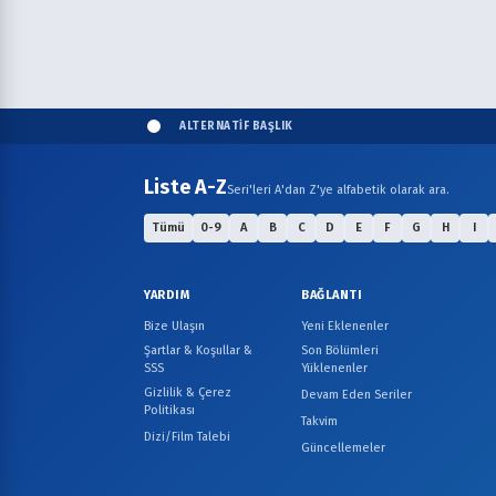
ALTERNATİF BAŞLIK
Liste A-Z
Seri'leri A'dan Z'ye alfabetik olarak ara.
Tümü
0-9
A
B
C
D
E
F
G
H
I
YARDIM
BAĞLANTI
Bize Ulaşın
Yeni Eklenenler
Şartlar & Koşullar &
Son Bölümleri
SSS
Yüklenenler
Gizlilik & Çerez
Devam Eden Seriler
Politikası
Takvim
Dizi/Film Talebi
Güncellemeler