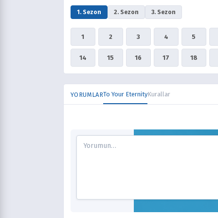
1. Sezon
2. Sezon
3. Sezon
1
2
3
4
5
14
15
16
17
18
To Your Eternity
Kurallar
YORUMLAR