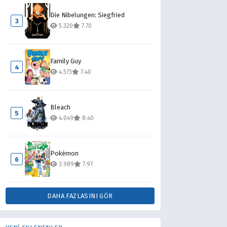
Die Nibelungen: Siegfried
3
5.320
7.70
Family Guy
4
4.573
7.40
Bleach
5
4.049
8.40
Pokémon
6
3.989
7.97
DAHA FAZLASINI GÖR