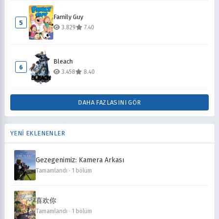
Family Guy
5
3.829
7.40
Bleach
6
3.458
8.40
DAHA FAZLASINI GÖR
YENİ EKLENENLER
Gezegenimiz: Kamera Arkası
Tamamlandı · 1 bölüm
喜欢你
Tamamlandı · 1 bölüm