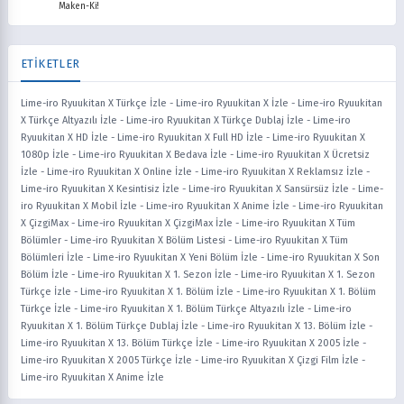
Maken-Ki!
ETİKETLER
Lime-iro Ryuukitan X Türkçe İzle
-
Lime-iro Ryuukitan X İzle
-
Lime-iro Ryuukitan
X Türkçe Altyazılı İzle
-
Lime-iro Ryuukitan X Türkçe Dublaj İzle
-
Lime-iro
Ryuukitan X HD İzle
-
Lime-iro Ryuukitan X Full HD İzle
-
Lime-iro Ryuukitan X
1080p İzle
-
Lime-iro Ryuukitan X Bedava İzle
-
Lime-iro Ryuukitan X Ücretsiz
İzle
-
Lime-iro Ryuukitan X Online İzle
-
Lime-iro Ryuukitan X Reklamsız İzle
-
Lime-iro Ryuukitan X Kesintisiz İzle
-
Lime-iro Ryuukitan X Sansürsüz İzle
-
Lime-
iro Ryuukitan X Mobil İzle
-
Lime-iro Ryuukitan X Anime İzle
-
Lime-iro Ryuukitan
X ÇizgiMax
-
Lime-iro Ryuukitan X ÇizgiMax İzle
-
Lime-iro Ryuukitan X Tüm
Bölümler
-
Lime-iro Ryuukitan X Bölüm Listesi
-
Lime-iro Ryuukitan X Tüm
Bölümleri İzle
-
Lime-iro Ryuukitan X Yeni Bölüm İzle
-
Lime-iro Ryuukitan X Son
Bölüm İzle
-
Lime-iro Ryuukitan X 1. Sezon İzle
-
Lime-iro Ryuukitan X 1. Sezon
Türkçe İzle
-
Lime-iro Ryuukitan X 1. Bölüm İzle
-
Lime-iro Ryuukitan X 1. Bölüm
Türkçe İzle
-
Lime-iro Ryuukitan X 1. Bölüm Türkçe Altyazılı İzle
-
Lime-iro
Ryuukitan X 1. Bölüm Türkçe Dublaj İzle
-
Lime-iro Ryuukitan X 13. Bölüm İzle
-
Lime-iro Ryuukitan X 13. Bölüm Türkçe İzle
-
Lime-iro Ryuukitan X 2005 İzle
-
Lime-iro Ryuukitan X 2005 Türkçe İzle
-
Lime-iro Ryuukitan X Çizgi Film İzle
-
Lime-iro Ryuukitan X Anime İzle