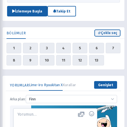
olarak yeni seçilen genç bir adamdı. Japonya için savaşma konusunda
hırslıydı. Genç adam beş kızla tanıştığında, 'Raimu'nun yeni bölümü
İzlemeye Başla
Takip Et
başladı. (Kaynak: AnimeNfo)
BÖLÜMLER
Çoklu seç
1
2
3
4
5
6
7
8
9
10
11
12
13
Lime-iro Ryuukitan X
Kurallar
Genişlet
YORUMLAR
Arka plan:
Finn