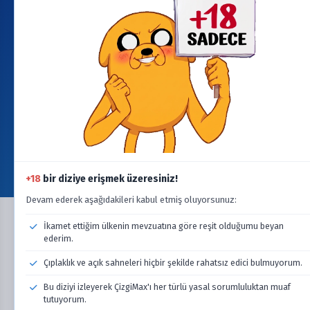
Copyright © cizgimax.online. Tüm hakları saklıdır.
Bu sitedeki tüm dosyalar ilgili sahiplerinin mülkiyetindedir.
Telif hakkı ihlali durumunda lütfen
info@cizgimax.online
adresine e-posta gönderin.
ile
ÇizgiMax Ekibi
tarafından yapıldı
YARDIM
Bize Ulaşın
Şartlar & Koşullar & SSS
Gizlilik & Çerez Politikası
Dizi/Film Talebi
BAĞLANTI
Yeni Eklenenler
Son Bölümleri Yüklenenler
Devam Eden Seriler
Takvim
+18
bir diziye erişmek üzeresiniz!
Güncellemeler
Devam ederek aşağıdakileri kabul etmiş oluyorsunuz:
İkamet ettiğim ülkenin mevzuatına göre reşit olduğumu beyan
ederim.
Çıplaklık ve açık sahneleri hiçbir şekilde rahatsız edici bulmuyorum.
Bu diziyi izleyerek ÇizgiMax'ı her türlü yasal sorumluluktan muaf
tutuyorum.