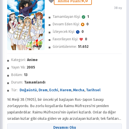
6,0
Anime Puanı:
38 oy
Tamamlayan Kişi:
1
Devam Eden Kişi:
0
İzleyecek Kişi:
0
Favorileyen Kişi:
0
Görüntülenme:
51.652
İzledim
Kategori:
Anime
Favorilere Ekle
Yayın Yılı:
2005
Bölüm:
13
Sonra İzle
Durum:
Tamamlandı
Tür:
Doğaüstü
,
Dram
,
Ecchi
,
Harem
,
Mecha
,
Tarihsel
Yıl Meiji 38 (1905), bir önceki yıl başlayan Rus-Japon Savaşı
zorlaşıyordu. Bu zorlu koşullarda Raimu Müfrezesi'ni yeniden
yapılandırdılar. Raimu Müfrezesi'nin üyeleri kızlardı. Onlar da diğer
sıradan kızlar gibi okula giden ve aşkı arzulayan kızlardı; tek farkları
'Raimu'ya sahip olmalarıydı. Inukai Tsuyoshiro, müfrezenin lideri
Devamını Oku