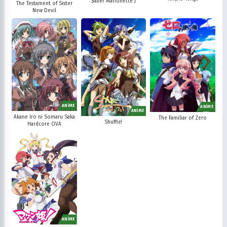
Saber Marionette J
The Testament of Sister
New Devil
ANİME
ANİME
ANİME
Akane Iro ni Somaru Saka
The Familiar of Zero
Shuffle!
Hardcore OVA
ANİME