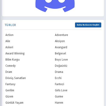
Showtime
STARZ
1998
1997
Müzik
Okul
AMC
Syfy
1996
1995
Psikolojik
Reenkarnasyon
USA Network
Freeform
1994
1993
Romance
Romantik
TNT
Comedy Centr
1992
1991
Samuray
Sci-Fi
National Geographic
BBC
1990
1989
TÜRLER
Seinen
Shoujo
Daha Fazlasını Keşfet
ITV
Channel 4
1988
1987
Shounen
Slice of Life
Canal+
Sky
1986
1985
Action
Adventure
Spor
Supernatural
TF1
France TV
1984
1983
Suspense
Suç
Aile
Aksiyon
M6
tvN (Kore)
1982
1981
Süper Güç
Tarihsel
Askeri
Avangard
JTBC (Kore)
KBS (Kore)
1980
Vampir
Çocuk
MBC (Kore)
SBS (Kore)
Award Winning
Belgesel
Ödüllü
Teletoon
YTV
Bilim Kurgu
Boys Love
Treehouse TV
CBC
Comedy
Doğaüstü
PBS Kids
TRT Çocuk
Dram
Drama
Planet Çocuk
Minika Çocuk
Dövüş Sanatları
Ecchi
Minika Go
Show TV
Fantasy
Fantezi
Kanal D
TRT 1
Star TV
ATV
Gerilim
Girls Love
FOX Türkiye
TV8
Gizem
Gurme
BluTV
Exxen
Günlük Yaşam
Harem
Gain
Tabii