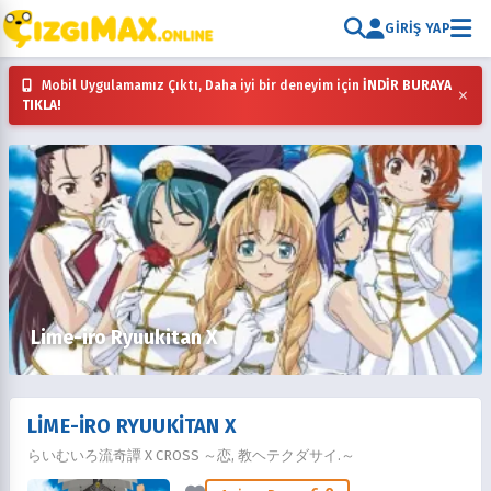
GIRIŞ YAP
Mobil Uygulamamız Çıktı, Daha iyi bir deneyim için
İNDİR BURAYA
×
TIKLA!
Lime-iro Ryuukitan X
LIME-IRO RYUUKITAN X
らいむいろ流奇譚 X CROSS ～恋, 教ヘテクダサイ.～