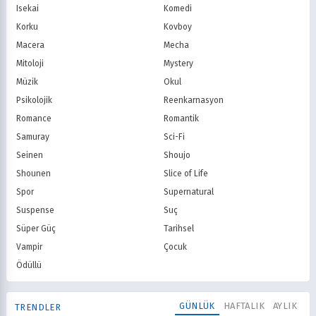
Isekai
Komedi
Korku
Kovboy
Macera
Mecha
Mitoloji
Mystery
Müzik
Okul
Psikolojik
Reenkarnasyon
Romance
Romantik
Samuray
Sci-Fi
Seinen
Shoujo
Shounen
Slice of Life
Spor
Supernatural
Suspense
Suç
Süper Güç
Tarihsel
Vampir
Çocuk
Ödüllü
GÜNLÜK
HAFTALIK
AYLIK
TRENDLER