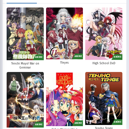
ANİME
ANİME
ANİME
11eyes
High School DxD
Tenchi Muyo! War on
Geminar
ANİME
ANİME
ANİME
Tenjho Tenge