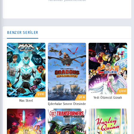
BENZER SERİLER
ÇİZGİ
ÇİZGİ
Yedi Ölümcül Günah
ÇİZGİ
Max Steel
Ejderhalar Sınırın Ötesinde