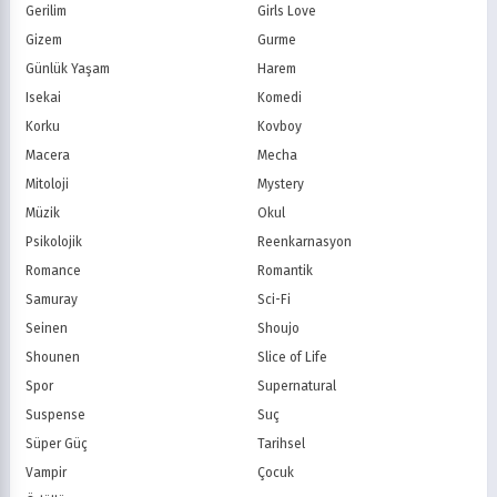
Star TV
ATV
Gerilim
Girls Love
FOX Türkiye
TV8
Gizem
Gurme
BluTV
Exxen
Günlük Yaşam
Harem
Gain
Tabii
Isekai
Komedi
Korku
Kovboy
Macera
Mecha
Mitoloji
Mystery
Müzik
Okul
Psikolojik
Reenkarnasyon
Romance
Romantik
Samuray
Sci-Fi
Seinen
Shoujo
Shounen
Slice of Life
Spor
Supernatural
Suspense
Suç
Süper Güç
Tarihsel
Vampir
Çocuk