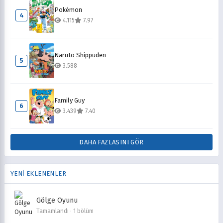
Pokémon
4
4.115
7.97
Naruto Shippuden
5
3.588
Family Guy
6
3.439
7.40
DAHA FAZLASINI GÖR
YENİ EKLENENLER
Gölge Oyunu
Tamamlandı · 1 bölüm