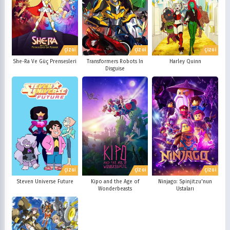
ÇİZGİ
ÇİZGİ
ÇİZGİ
She-Ra Ve Güç Prensesleri
Transformers Robots In
Harley Quinn
Disguise
ÇİZGİ
ÇİZGİ
ÇİZGİ
Steven Universe Future
Kipo and the Age of
Ninjago: Spinjitzu'nun
Wonderbeasts
Ustaları