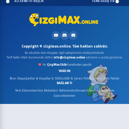
ALTERNATİF BAŞLIK
TEMA DEĞİŞTİR
Copyright © cizgimax.online. Tüm hakları saklıdır.
Bu sitedeki tüm dosyalar ilgili sahiplerinin mülkiyetindedir.
Telif hakkı ihlali durumunda lütfen
info@cizgimax.online
adresine e-posta gönderin.
ile
ÇizgiMax Ekibi
tarafından yapıldı
YARDIM
Bize Ulaşın
Şartlar & Koşullar & SSS
Gizlilik & Çerez Politikası
Dizi/Film Talebi
BAĞLANTI
Yeni Eklenenler
Son Bölümleri Yüklenenler
Devam Eden Seriler
Takvim
Güncellemeler