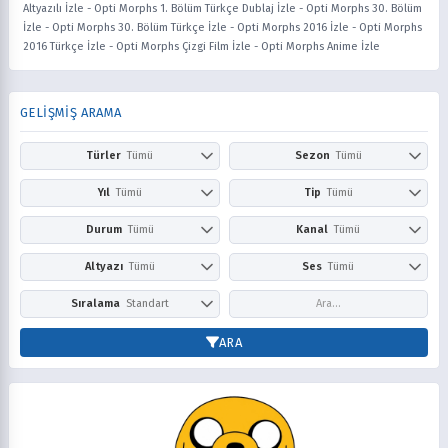
Altyazılı İzle
-
Opti Morphs 1. Bölüm Türkçe Dublaj İzle
-
Opti Morphs 30. Bölüm
İzle
-
Opti Morphs 30. Bölüm Türkçe İzle
-
Opti Morphs 2016 İzle
-
Opti Morphs
2016 Türkçe İzle
-
Opti Morphs Çizgi Film İzle
-
Opti Morphs Anime İzle
GELİŞMİŞ ARAMA
Türler
Tümü
Sezon
Tümü
Action
Adventure
Kış
İlkbahar
Yıl
Tümü
Tip
Tümü
Aile
Aksiyon
Yaz
Sonbahar
2026
2025
Anime
Çizgi Film
Durum
Tümü
Kanal
Tümü
Askeri
Avangard
2024
2023
Dizi
Film
Award Winning
Belgesel
Devam Ediyor
Tamamlandı
Netflix
Prime Video
Altyazı
Tümü
Ses
Tümü
2022
2021
Bilim Kurgu
Boys Love
Disney+
HBO Max / Ma
2020
2019
Comedy
Doğaüstü
Altyazısız
Türkçe
Altyazılı
Dublaj
Sıralama
Standart
Hulu
Apple TV+
2018
2017
Dram
Drama
Paramount+
Peacock
2016
2015
Puana Göre
En Yeni
ARA
Dövüş Sanatları
Ecchi
Crunchyroll
YouTube
2014
2013
Popüler
Fantasy
Fantezi
Cartoon Network
Nickelodeon
2012
2011
Gerilim
Girls Love
Disney Channel
Adult Swim
2010
2009
Gizem
Gurme
Fox Kids / Jetix
Kids WB / Th
2008
2007
Günlük Yaşam
Harem
CBeebies / CBBC
ABC
2006
2005