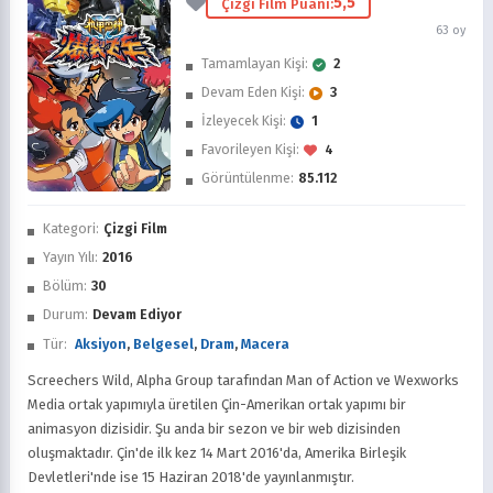
5,5
Çizgi Film Puanı:
63 oy
Tamamlayan Kişi:
2
Devam Eden Kişi:
3
İzleyecek Kişi:
1
Favorileyen Kişi:
4
Görüntülenme:
85.112
İzledim
Kategori:
Çizgi Film
Favorilere Ekle
Yayın Yılı:
2016
Bölüm:
30
Sonra İzle
Durum:
Devam Ediyor
Tür:
Aksiyon
,
Belgesel
,
Dram
,
Macera
Screechers Wild, Alpha Group tarafından Man of Action ve Wexworks
Media ortak yapımıyla üretilen Çin-Amerikan ortak yapımı bir
animasyon dizisidir. Şu anda bir sezon ve bir web dizisinden
oluşmaktadır. Çin'de ilk kez 14 Mart 2016'da, Amerika Birleşik
Devletleri'nde ise 15 Haziran 2018'de yayınlanmıştır.