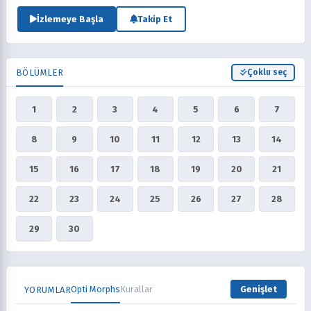
İzlemeye Başla
Takip Et
BÖLÜMLER
Çoklu seç
1
2
3
4
5
6
7
8
9
10
11
12
13
14
15
16
17
18
19
20
21
22
23
24
25
26
27
28
29
30
Opti Morphs
Kurallar
Genişlet
YORUMLAR