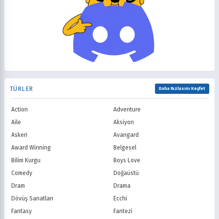
Isekai
Komedi
CBS
NBC
2004
2003
Korku
Kovboy
FOX
The CW
2002
2001
Macera
Mecha
PBS
HBO
2000
1999
Mitoloji
Mystery
Showtime
STARZ
1998
1997
Müzik
Okul
AMC
Syfy
1996
1995
Psikolojik
Reenkarnasyon
USA Network
Freeform
1994
1993
Romance
Romantik
TNT
Comedy Centr
1992
1991
Samuray
Sci-Fi
National Geographic
BBC
1990
1989
TÜRLER
Seinen
Shoujo
Daha Fazlasını Keşfet
ITV
Channel 4
1988
1987
Shounen
Slice of Life
Canal+
Sky
1986
1985
Action
Adventure
Spor
Supernatural
TF1
France TV
1984
1983
Suspense
Suç
Aile
Aksiyon
M6
tvN (Kore)
1982
1981
Süper Güç
Tarihsel
Askeri
Avangard
JTBC (Kore)
KBS (Kore)
1980
Vampir
Çocuk
MBC (Kore)
SBS (Kore)
Award Winning
Belgesel
Ödüllü
Teletoon
YTV
Bilim Kurgu
Boys Love
Treehouse TV
CBC
Comedy
Doğaüstü
PBS Kids
TRT Çocuk
Dram
Drama
Planet Çocuk
Minika Çocuk
Dövüş Sanatları
Ecchi
Minika Go
Show TV
Fantasy
Fantezi
Kanal D
TRT 1