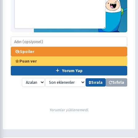
Spoiler
Puan ver
Yorum Yap
Sırala
Sıfırla
Yorumlar yüklenemedi.