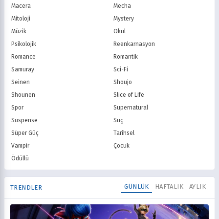
Macera
Mecha
Mitoloji
Mystery
Müzik
Okul
Psikolojik
Reenkarnasyon
Romance
Romantik
Samuray
Sci-Fi
Seinen
Shoujo
Shounen
Slice of Life
Spor
Supernatural
Suspense
Suç
Süper Güç
Tarihsel
Vampir
Çocuk
Ödüllü
GÜNLÜK
HAFTALIK
AYLIK
TRENDLER