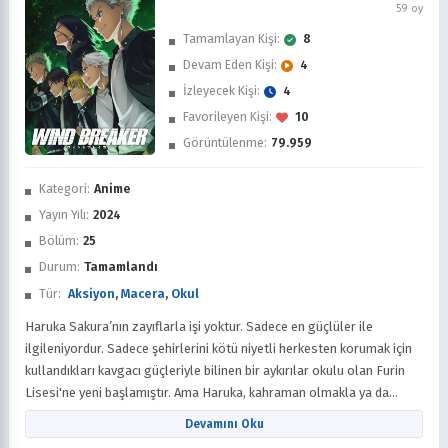
59 oy
Tamamlayan Kişi:
8
Devam Eden Kişi:
4
İzleyecek Kişi:
4
Favorileyen Kişi:
10
Görüntülenme:
79.959
İzledim
Kategori:
Anime
Favorilere Ekle
Yayın Yılı:
2024
Bölüm:
25
Sonra İzle
Durum:
Tamamlandı
Tür:
Aksiyon
,
Macera
,
Okul
Haruka Sakura’nın zayıflarla işi yoktur. Sadece en güçlüler ile
ilgileniyordur. Sadece şehirlerini kötü niyetli herkesten korumak için
kullandıkları kavgacı güçleriyle bilinen bir aykırılar okulu olan Furin
Lisesi'ne yeni başlamıştır. Ama Haruka, kahraman olmakla ya da
herhangi bir takımın parçası olmakla ilgilenmemektedir. Onun tek
Devamını Oku
isteği, zirve yarışında herkesi geçmektir.