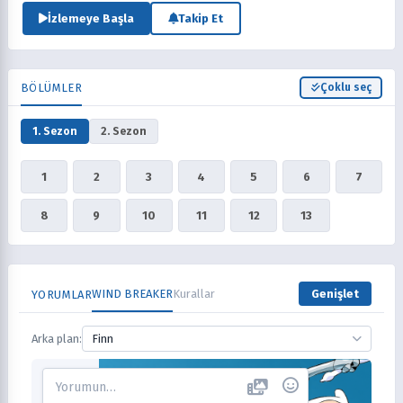
İzlemeye Başla
Takip Et
BÖLÜMLER
Çoklu seç
1. Sezon
2. Sezon
1
2
3
4
5
6
7
8
9
10
11
12
13
WIND BREAKER
Kurallar
Genişlet
YORUMLAR
Arka plan:
Finn