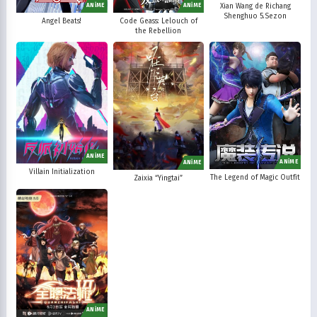
Xian Wang de Richang
ANİME
ANİME
Shenghuo 5.Sezon
Angel Beats!
Code Geass: Lelouch of
the Rebellion
ANİME
ANİME
ANİME
Villain Initialization
The Legend of Magic Outfit
Zaixia “Yingtai”
ANİME