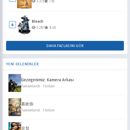
3.373
7.10
Bleach
6
3.287
8.40
DAHA FAZLASINI GÖR
YENİ EKLENENLER
Gezegenimiz: Kamera Arkası
Tamamlandı · 1 bölüm
喜欢你
Tamamlandı · 1 bölüm
순정