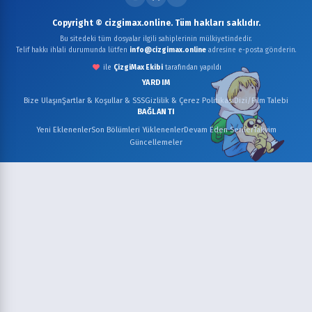
Copyright © cizgimax.online. Tüm hakları saklıdır.
Bu sitedeki tüm dosyalar ilgili sahiplerinin mülkiyetindedir.
Telif hakkı ihlali durumunda lütfen
info@cizgimax.online
adresine e-posta gönderin.
ile
ÇizgiMax Ekibi
tarafından yapıldı
YARDIM
Bize Ulaşın
Şartlar & Koşullar & SSS
Gizlilik & Çerez Politikası
Dizi/Film Talebi
BAĞLANTI
Yeni Eklenenler
Son Bölümleri Yüklenenler
Devam Eden Seriler
Takvim
Güncellemeler