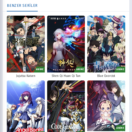
BENZER SERİLER
ANİME
ANİME
ANİME
Shen Qi Huan Qi Tan
Jujutsu Kaisen
Blue Exorcist
ANİME