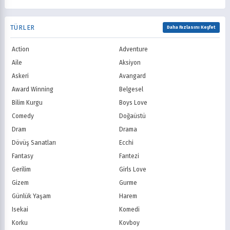
1994
1993
Romance
Romantik
TNT
Comedy Centr
1992
1991
Samuray
Sci-Fi
National Geographic
BBC
1990
1989
TÜRLER
Seinen
Shoujo
Daha Fazlasını Keşfet
ITV
Channel 4
1988
1987
Shounen
Slice of Life
Canal+
Sky
1986
1985
Action
Adventure
Spor
Supernatural
TF1
France TV
1984
1983
Suspense
Suç
Aile
Aksiyon
M6
tvN (Kore)
1982
1981
Süper Güç
Tarihsel
Askeri
Avangard
JTBC (Kore)
KBS (Kore)
1980
Vampir
Çocuk
MBC (Kore)
SBS (Kore)
Award Winning
Belgesel
Ödüllü
Teletoon
YTV
Bilim Kurgu
Boys Love
Treehouse TV
CBC
Comedy
Doğaüstü
PBS Kids
TRT Çocuk
Dram
Drama
Planet Çocuk
Minika Çocuk
Dövüş Sanatları
Ecchi
Minika Go
Show TV
Fantasy
Fantezi
Kanal D
TRT 1
Star TV
ATV
Gerilim
Girls Love
FOX Türkiye
TV8
Gizem
Gurme
BluTV
Exxen
Günlük Yaşam
Harem
Gain
Tabii
Isekai
Komedi
Korku
Kovboy