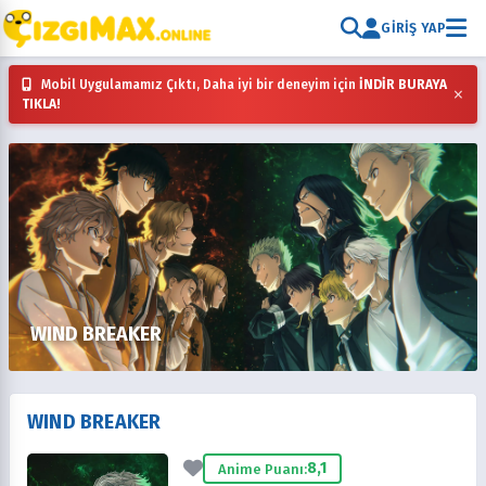
GIRIŞ YAP
Mobil Uygulamamız Çıktı, Daha iyi bir deneyim için
İNDİR BURAYA
×
TIKLA!
WIND BREAKER
WIND BREAKER
8,1
Anime Puanı: