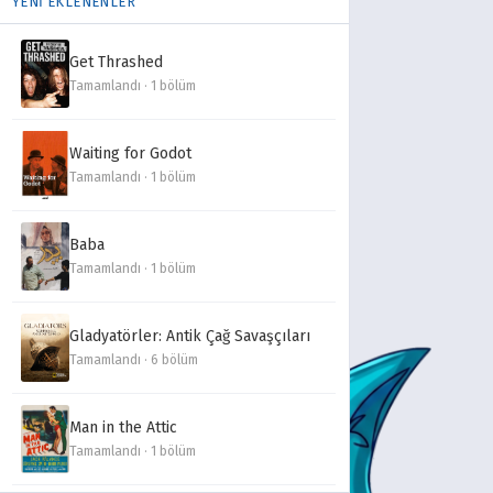
YENİ EKLENENLER
Get Thrashed
Tamamlandı · 1 bölüm
Waiting for Godot
Tamamlandı · 1 bölüm
Baba
Tamamlandı · 1 bölüm
Gladyatörler: Antik Çağ Savaşçıları
Tamamlandı · 6 bölüm
Man in the Attic
Tamamlandı · 1 bölüm