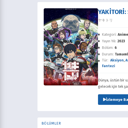
YAKITORI:
ヤキトリ
Kategori:
Anim
Yayın Yılı:
2023
Bölüm:
6
Durum:
Tamaml
Tür:
Aksiyon
,
A
Fantezi
Dünya, üstün bir u
gelecek için tek şa
İzlemeye Ba
BÖLÜMLER