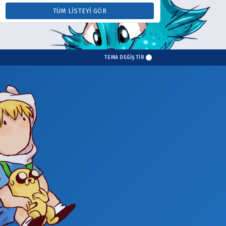
TÜM LISTEYI GÖR
TEMA DEĞİŞTİR
in.