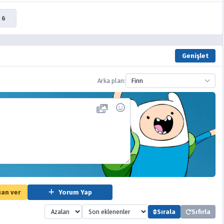
6
Genişlet
Arka plan:
Finn
an ver
Yorum Yap
Sırala
Sıfırla