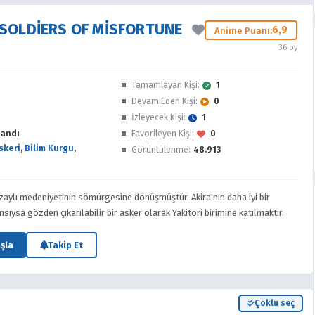
 SOLDIERS OF MISFORTUNE
6,9
Anime Puanı:
36 oy
e
Tamamlayan Kişi:
1
Devam Eden Kişi:
0
İzleyecek Kişi:
1
andı
Favorileyen Kişi:
0
skeri
,
Bilim Kurgu
,
Görüntülenme:
48.913
zaylı medeniyetinin sömürgesine dönüşmüştür. Akira'nın daha iyi bir
nsıysa gözden çıkarılabilir bir asker olarak Yakitori birimine katılmaktır.
şla
Takip Et
Çoklu seç