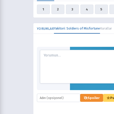
1
2
3
4
5
Yakitori: Soldiers of Misfortune
Kurallar
YORUMLAR
Spoiler
Pu