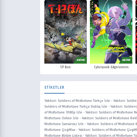
ANİME
ANİME
T.P Bon
Cyberpunk: Edgerunners
ETİKETLER
Yakitori: Soldiers of Misfortune Türkçe İzle
-
Yakitori: Soldie
Soldiers of Misfortune Türkçe Dublaj İzle
-
Yakitori: Soldier
of Misfortune 1080p İzle
-
Yakitori: Soldiers of Misfortune B
Misfortune Online İzle
-
Yakitori: Soldiers of Misfortune Rek
Misfortune Sansürsüz İzle
-
Yakitori: Soldiers of Misfortune 
Misfortune ÇizgiMax
-
Yakitori: Soldiers of Misfortune ÇizgiM
Misfortune Bölüm Listesi
-
Yakitori: Soldiers of Misfortune T