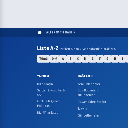
ALTERNATİF BAŞLIK
Liste A-Z
Seri'leri A'dan Z'ye alfabetik olarak ara.
Tümü
0-9
A
B
C
D
E
F
G
H
I
YARDIM
BAĞLANTI
Bize Ulaşın
Yeni Eklenenler
Şartlar & Koşullar &
Son Bölümleri
SSS
Yüklenenler
Gizlilik & Çerez
Devam Eden Seriler
Politikası
Takvim
Dizi/Film Talebi
Güncellemeler