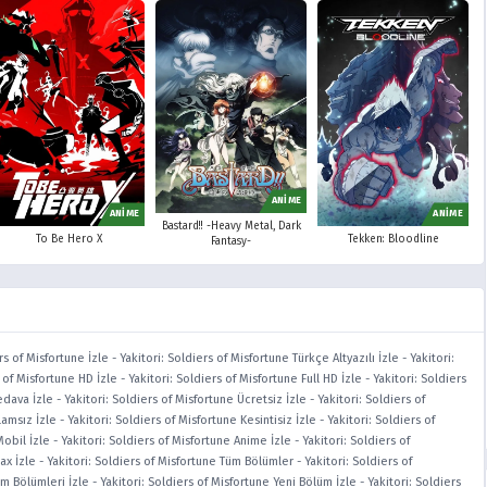
ANİME
ANİME
ANİME
Bastard!! -Heavy Metal, Dark
To Be Hero X
Tekken: Bloodline
Fantasy-
rs of Misfortune İzle
-
Yakitori: Soldiers of Misfortune Türkçe Altyazılı İzle
-
Yakitori:
s of Misfortune HD İzle
-
Yakitori: Soldiers of Misfortune Full HD İzle
-
Yakitori: Soldiers
edava İzle
-
Yakitori: Soldiers of Misfortune Ücretsiz İzle
-
Yakitori: Soldiers of
lamsız İzle
-
Yakitori: Soldiers of Misfortune Kesintisiz İzle
-
Yakitori: Soldiers of
Mobil İzle
-
Yakitori: Soldiers of Misfortune Anime İzle
-
Yakitori: Soldiers of
ax İzle
-
Yakitori: Soldiers of Misfortune Tüm Bölümler
-
Yakitori: Soldiers of
üm Bölümleri İzle
-
Yakitori: Soldiers of Misfortune Yeni Bölüm İzle
-
Yakitori: Soldiers