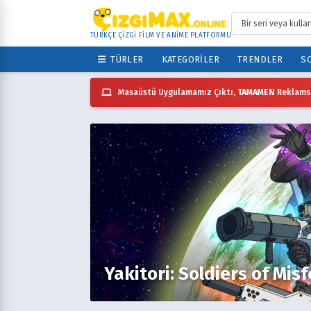
TÜRKÇE ÇİZGİ FİLM VE ANİME PLATFORMU
TÜRLER
KATEGORILER
TRENDLER
SO
Masaüstü Uygulamamız Çıktı,
TAMAMEN
Reklamsı
Yakitori: Soldiers of Mis