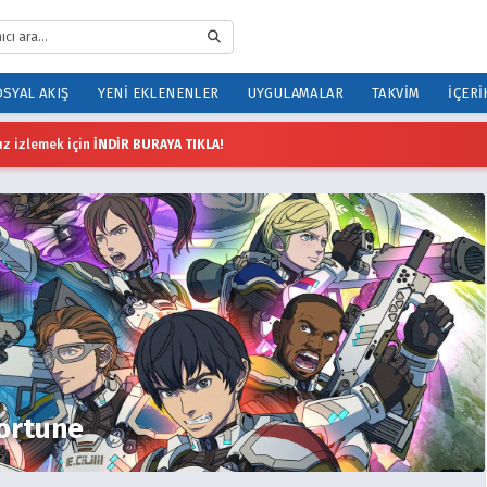
SYAL AKIŞ
YENI EKLENENLER
UYGULAMALAR
TAKVIM
İÇERI
z izlemek için
İNDİR BURAYA TIKLA!
fortune