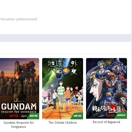
Yorumlar yüklenemedi.
ANİME
ANİME
ANİME
Record of Ragnarok
Gundam: Requiem for
The Orbital Children
Vengeance