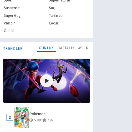
Spor
Supernatural
Suspense
Suç
Süper Güç
Tarihsel
Vampir
Çocuk
Ödüllü
GÜNLÜK
HAFTALIK
AYLIK
TRENDLER
Mucize Uğur Böceği ile Kara Kedi
1
Pokémon
15.259
8.10
2
5.891
7.97