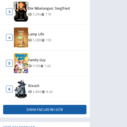
Die Nibelungen: Siegfried
3
5.294
7.70
Lamp Life
4
5.288
7.10
Family Guy
5
5.110
7.40
Bleach
6
4.860
8.40
DAHA FAZLASINI GÖR