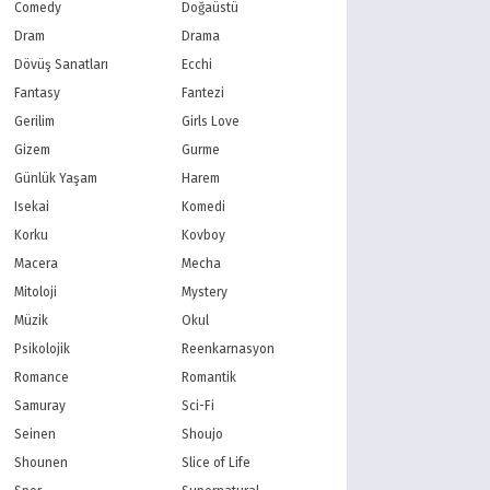
PBS Kids
TRT Çocuk
Comedy
Doğaüstü
Planet Çocuk
Minika Çocuk
Dram
Drama
Minika Go
Show TV
Dövüş Sanatları
Ecchi
Kanal D
TRT 1
Fantasy
Fantezi
Star TV
ATV
Gerilim
Girls Love
FOX Türkiye
TV8
Gizem
Gurme
BluTV
Exxen
Gain
Tabii
Günlük Yaşam
Harem
Isekai
Komedi
Korku
Kovboy
Macera
Mecha
Mitoloji
Mystery
Müzik
Okul
Psikolojik
Reenkarnasyon
Romance
Romantik
Samuray
Sci-Fi
Seinen
Shoujo
Shounen
Slice of Life