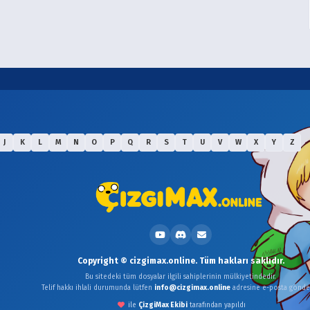
J
K
L
M
N
O
P
Q
R
S
T
U
V
W
X
Y
Z
Copyright © cizgimax.online. Tüm hakları saklıdır.
Bu sitedeki tüm dosyalar ilgili sahiplerinin mülkiyetindedir.
Telif hakkı ihlali durumunda lütfen
info@cizgimax.online
adresine e-posta gönder
ile
ÇizgiMax Ekibi
tarafından yapıldı