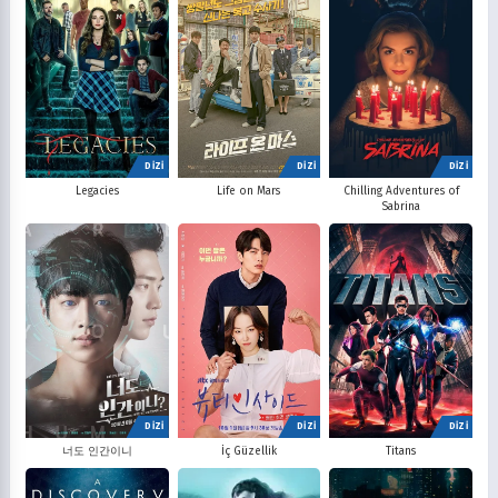
DİZİ
DİZİ
DİZİ
Legacies
Life on Mars
Chilling Adventures of
Sabrina
DİZİ
DİZİ
DİZİ
너도 인간이니
İç Güzellik
Titans