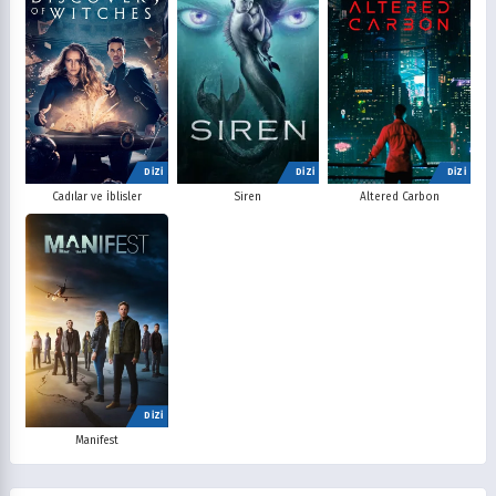
DİZİ
DİZİ
DİZİ
Cadılar ve İblisler
Siren
Altered Carbon
DİZİ
Manifest