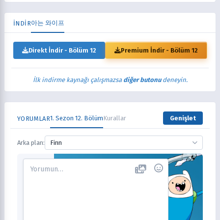
아는 와이프
İNDİR
Direkt İndir - Bölüm 12
Premium İndir - Bölüm 12
İlk indirme kaynağı çalışmazsa
diğer butonu
deneyin.
1. Sezon 12. Bölüm
Kurallar
Genişlet
YORUMLAR
Arka plan:
Finn