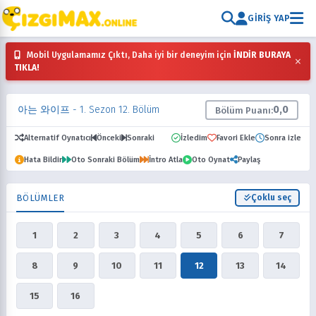
GIRIŞ YAP
Mobil Uygulamamız Çıktı, Daha iyi bir deneyim için
İNDİR BURAYA
×
TIKLA!
아는 와이프
- 1. Sezon 12. Bölüm
0,0
Bölüm Puanı:
Alternatif Oynatıcı
Önceki
Sonraki
İzledim
Favori Ekle
Sonra izle
Hata Bildir
Oto Sonraki Bölüm
İntro Atla
Oto Oynat
Paylaş
BÖLÜMLER
Çoklu seç
1
2
3
4
5
6
7
8
9
10
11
12
13
14
15
16