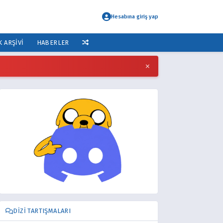
Hesabına giriş yap
K ARŞIVI
HABERLER
×
DIZI TARTIŞMALARI