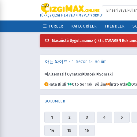
TÜRKÇE ÇİZGİ FİLM VE ANİME PLATFORMU
TÜRLER
KATEGORILER
TRENDLER
SO
Masaüstü Uygulamamız Çıktı,
TAMAMEN
Reklamsı
아는 와이프
- 1. Sezon 13. Bölüm
Alternatif Oynatıcı
Önceki
Sonraki
Hata Bildir
Oto Sonraki Bölüm
İntro Atla
Ot
BÖLÜMLER
1
2
3
4
5
14
15
16