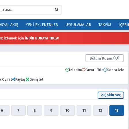
SYAL AKIŞ
YENI EKLENENLER
UYGULAMALAR
TAKVIM
İÇERI
z izlemek için
İNDİR BURAYA TIKLA!
0,0
Bölüm Puanı:
İzledim
Favori Ekle
Sonra izle
o Oynat
Paylaş
Genişlet
Çoklu seç
6
7
8
9
10
11
12
13