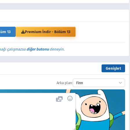
lüm 13
Premium İndir - Bölüm 13
nağı çalışmazsa
diğer butonu
deneyin.
Genişlet
Arka plan:
Finn