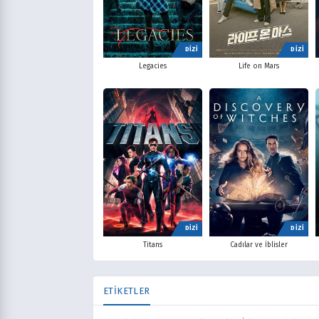
DİZİ
DİZİ
Legacies
Life on Mars
DİZİ
DİZİ
Titans
Cadılar ve İblisler
ETİKETLER