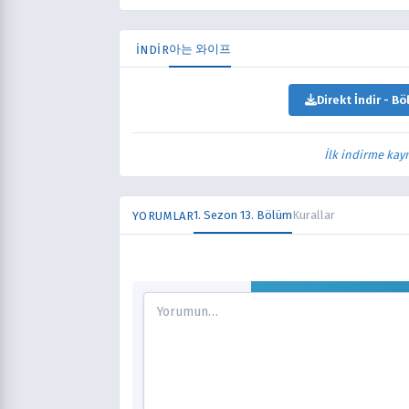
아는 와이프
İNDİR
Direkt İndir - Bö
İlk indirme kay
1. Sezon 13. Bölüm
Kurallar
YORUMLAR