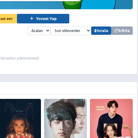
an ver
Yorum Yap
Sırala
Sıfırla
Yorumlar yüklenemedi.