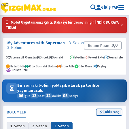
GIRIŞ YAP
Mobil Uygulamamız Çıktı, Daha iyi bir deneyim için
İNDİR BURAYA
×
TIKLA!
My Adventures with Superman
- 3. Sezon
0,0
Bölüm Puanı:
3. Bölüm
Alternatif Oynatıcı
Önceki
Sonraki
İzledim
Favori Ekle
Sonra izle
Hata Bildir
Oto Sonraki Bölüm
İntro Atla
Oto Oynat
Paylaş
Birlikte İzle
Bir sonraki bölüm yaklaşık olarak şu tarihte
yayınlanacak.
06
13
12
04
gün
saat
dakika
saniye
BÖLÜMLER
Çoklu seç
1. Sezon
2. Sezon
3. Sezon