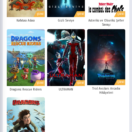
ÇİZGİ
ÇİZGİ
ÇİZGİ
Kafatası Adası
Gizli Seviye
Asteriks ve Oburiks: Şefler
Savaşı
ÇİZGİ
ÇİZGİ
ÇİZGİ
Trol Avcıları: Arcadia
Dragons: Rescue Riders
ULTRAMAN
Hikâyeleri