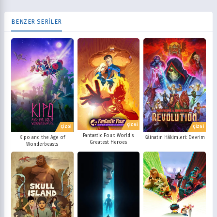
BENZER SERİLER
ÇİZGİ
ÇİZGİ
ÇİZGİ
Fantastic Four: World's
Kipo and the Age of
Kâinatın Hâkimleri: Devrim
Greatest Heroes
Wonderbeasts