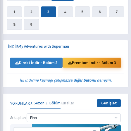
1
2
3
4
5
6
7
8
9
My Adventures with Superman
İNDİR
Direkt İndir - Bölüm 3
Premium İndir - Bölüm 3
İlk indirme kaynağı çalışmazsa
diğer butonu
deneyin.
3. Sezon 3. Bölüm
Kurallar
Genişlet
YORUMLAR
Arka plan:
Finn