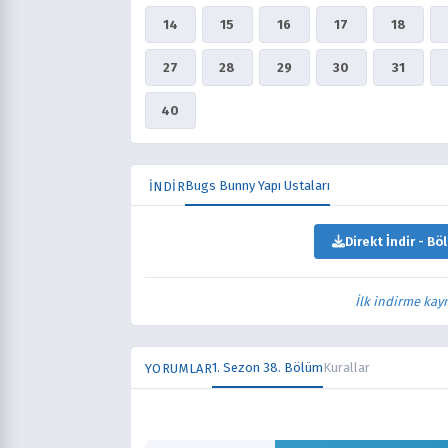
14
15
16
17
18
27
28
29
30
31
40
Bugs Bunny Yapı Ustaları
İNDİR
Direkt İndir - Bö
İlk indirme kay
1. Sezon 38. Bölüm
Kurallar
YORUMLAR