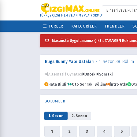
TÜRKÇE ÇİZGİ FİLM VE ANİME PLATFORMU
TÜRLER
KATEGORILER
TRENDLER
SO
Masaüstü Uygulamamız Çıktı,
TAMAMEN
Reklamsı
Bugs Bunny Yapı Ustaları
- 1. Sezon 38. Bölüm
Alternatif Oynatıcı
Önceki
Sonraki
Hata Bildir
Oto Sonraki Bölüm
İntro Atla
Ot
BÖLÜMLER
1. Sezon
2. Sezon
1
2
3
4
5