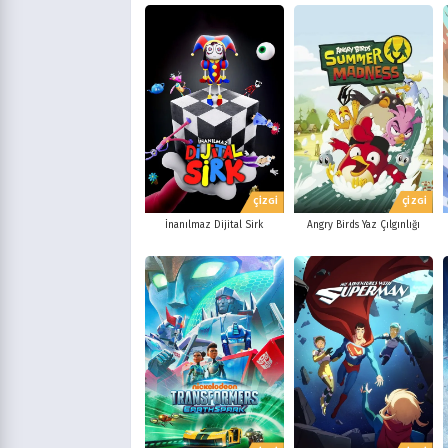
ÇİZGİ
ÇİZGİ
Angry Birds Yaz Çılgınlığı
İnanılmaz Dijital Sirk