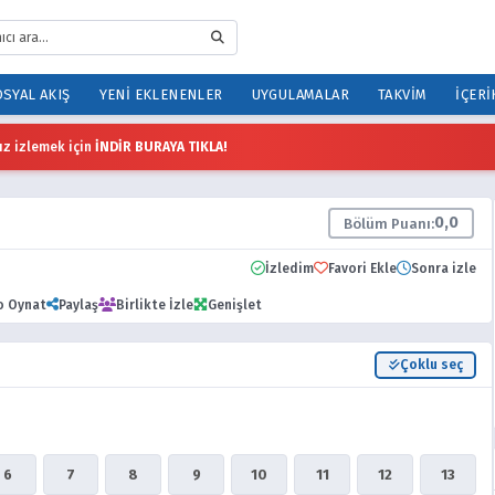
SYAL AKIŞ
YENI EKLENENLER
UYGULAMALAR
TAKVIM
İÇERI
z izlemek için
İNDİR BURAYA TIKLA!
0,0
Bölüm Puanı:
İzledim
Favori Ekle
Sonra izle
o Oynat
Paylaş
Birlikte İzle
Genişlet
Çoklu seç
6
7
8
9
10
11
12
13