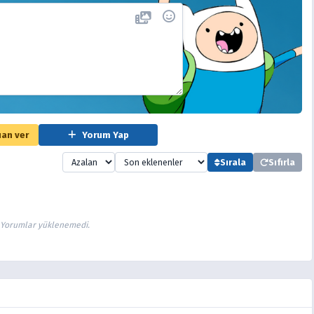
an ver
Yorum Yap
Sırala
Sıfırla
Yorumlar yüklenemedi.