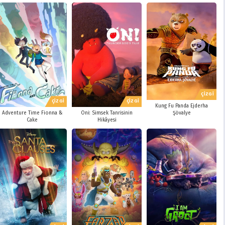
ÇİZGİ
ÇİZGİ
ÇİZGİ
Kung Fu Panda Ejderha
Adventure Time Fionna &
Oni: Simsek Tanrisinin
Şövalye
Cake
Hikâyesi