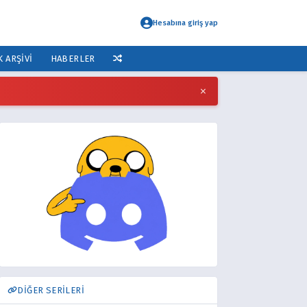
Hesabına giriş yap
K ARŞIVI
HABERLER
×
DİĞER SERİLERİ