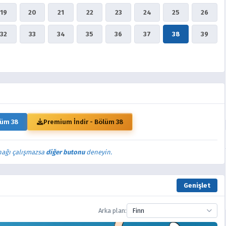
19
20
21
22
23
24
25
26
32
33
34
35
36
37
38
39
lüm 38
Premium İndir - Bölüm 38
nağı çalışmazsa
diğer butonu
deneyin.
Genişlet
Arka plan:
Finn