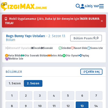
GIRIŞ YAP
Mobil Uygulamamız Çıktı, Daha iyi bir deneyim için
İNDİR BURAYA
×
TIKLA!
Bugs Bunny Yapı Ustaları
- 2. Sezon 13.
0,0
Bölüm Puanı:
Bölüm
Alternatif Oynatıcı
Önceki
Sonraki
İzledim
Favori Ekle
Sonra izle
Hata Bildir
Oto Sonraki Bölüm
İntro Atla
Oto Oynat
Paylaş
Birlikte İzle
BÖLÜMLER
Çoklu seç
1. Sezon
2. Sezon
1
2
3
4
5
6
7
8
9
10
11
12
13
14