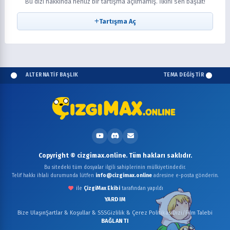
Bu dizi hakkında henüz bir tartışma açılmamış. İlkini sen başlat!
Tartışma Aç
ALTERNATİF BAŞLIK
TEMA DEĞİŞTİR
Copyright © cizgimax.online. Tüm hakları saklıdır.
Bu sitedeki tüm dosyalar ilgili sahiplerinin mülkiyetindedir.
Telif hakkı ihlali durumunda lütfen
info@cizgimax.online
adresine e-posta gönderin.
ile
ÇizgiMax Ekibi
tarafından yapıldı
YARDIM
Bize Ulaşın
Şartlar & Koşullar & SSS
Gizlilik & Çerez Politikası
Dizi/Film Talebi
BAĞLANTI