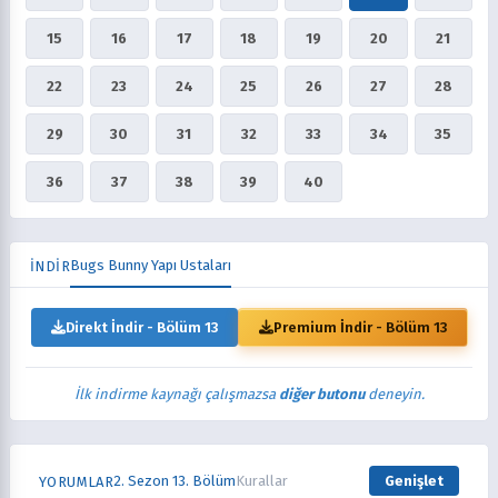
15
16
17
18
19
20
21
22
23
24
25
26
27
28
29
30
31
32
33
34
35
36
37
38
39
40
Bugs Bunny Yapı Ustaları
İNDİR
Direkt İndir - Bölüm 13
Premium İndir - Bölüm 13
İlk indirme kaynağı çalışmazsa
diğer butonu
deneyin.
2. Sezon 13. Bölüm
Kurallar
Genişlet
YORUMLAR