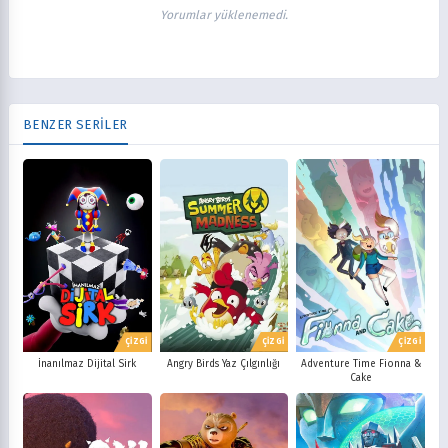
Yorumlar yüklenemedi.
BENZER SERİLER
ÇİZGİ
ÇİZGİ
ÇİZGİ
Angry Birds Yaz Çılgınlığı
Adventure Time Fionna &
İnanılmaz Dijital Sirk
Cake