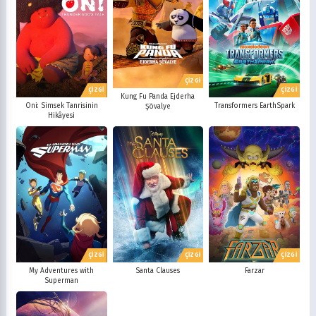
ÇİZGİ
ÇİZGİ
ÇİZGİ
Kung Fu Panda Ejderha
Oni: Simsek Tanrisinin
Transformers EarthSpark
Şövalye
Hikâyesi
ÇİZGİ
ÇİZGİ
ÇİZGİ
My Adventures with
Santa Clauses
Farzar
Superman