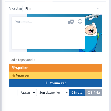
Arka plan:
Finn
Spoiler
Puan ver
Yorum Yap
Sırala
Sıfırla