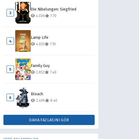
Die Nibelungen: Siegfried
3
4.036
7.70
Lamp Life
4
4.033
7.10
Family Guy
5
3.852
7.40
Bleach
6
3.496
8.40
DAHA FAZLASINI GÖR