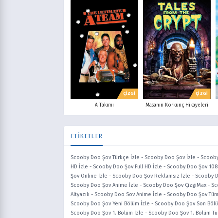
ÇİZGİ
ÇİZGİ
A Takımı
Masanın Korkunç Hikayeleri
ETİKETLER
Scooby Doo Şov Türkçe İzle
-
Scooby Doo Şov İzle
-
Scooby 
HD İzle
-
Scooby Doo Şov Full HD İzle
-
Scooby Doo Şov 108
Şov Online İzle
-
Scooby Doo Şov Reklamsız İzle
-
Scooby Do
Scooby Doo Şov Anime İzle
-
Scooby Doo Şov ÇizgiMax
-
Sc
Altyazılı
-
Scooby Doo Sov Anime İzle
-
Scooby Doo Şov Tüm
Scooby Doo Şov Yeni Bölüm İzle
-
Scooby Doo Şov Son Bölü
Scooby Doo Şov 1. Bölüm İzle
-
Scooby Doo Şov 1. Bölüm Tü