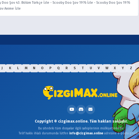
 Doo Şov 43. Bölüm Türkçe İzle
-
Scooby Doo Şov 1976 İzle
-
Scooby Doo Şov 1976
ov Anime İzle
J
K
L
M
N
O
P
Q
R
S
T
U
V
W
X
Y
Z
Copyright © cizgimax.online. Tüm hakları saklıdır.
Bu sitedeki tüm dosyalar ilgili sahiplerinin mülkiyetindedir.
Telif hakkı ihlali durumunda lütfen
info@cizgimax.online
adresine e-posta gönder