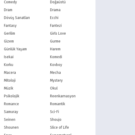
PBS Kids
TRT Çocuk
Comedy
Doğaüstü
Planet Çocuk
Minika Çocuk
Dram
Drama
Minika Go
Show TV
Dövüş Sanatları
Ecchi
Kanal D
TRT 1
Fantasy
Fantezi
Star TV
ATV
Gerilim
Girls Love
FOX Türkiye
TV8
Gizem
Gurme
BluTV
Exxen
Gain
Tabii
Günlük Yaşam
Harem
Isekai
Komedi
Korku
Kovboy
Macera
Mecha
ÇİZGİ
ÇİZGİ
Mitoloji
Mystery
Scooby Doo’nun 13
Scooby-Doo! Behind
Scooby Doo
Müzik
Okul
Hayaleti
the Scenes
Psikolojik
Reenkarnasyon
Romance
Romantik
Samuray
Sci-Fi
Seinen
Shoujo
Shounen
Slice of Life