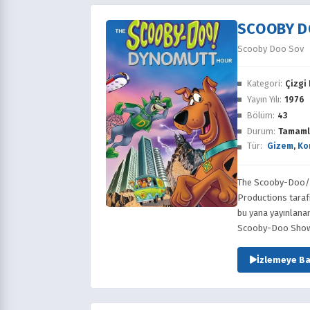
SCOOBY D
Scooby Doo Sov
Kategori:
Çizgi 
Yayın Yılı:
1976
Bölüm:
43
Durum:
Tamaml
Tür:
Gizem
,
Ko
The Scooby-Doo/D
Productions tarafı
bu yana yayınlanan
Scooby-Doo Show
İzlemeye Ba