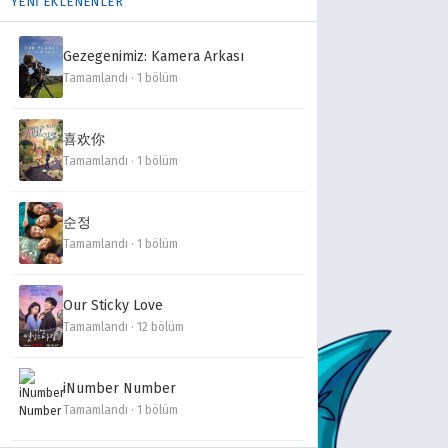
YENİ EKLENENLER
Gezegenimiz: Kamera Arkası
Tamamlandı · 1 bölüm
喜欢你
Tamamlandı · 1 bölüm
순정
Tamamlandı · 1 bölüm
Our Sticky Love
Tamamlandı · 12 bölüm
iNumber Number
Tamamlandı · 1 bölüm