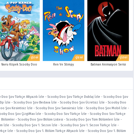
ÇİZGİ
ÇİZGİ
ÇİZGİ
Yavru Köpek Scooby Doo
Ren Ve Stimpy
Batman Animasyon Serisi
Doo Şov Türkçe Altyazılı İzle
-
Scooby Doo Şov Türkçe Dublaj İzle
-
Scooby Doo Şov
0p İzle
-
Scooby Doo Şov Bedava İzle
-
Scooby Doo Şov Ücretsiz İzle
-
Scooby Doo
o Şov Kesintisiz İzle
-
Scooby Doo Şov Sansürsüz İzle
-
Scooby Doo Şov Mobil İzle
-
ooby Doo Şov ÇizgiMax İzle
-
Scooby Doo Sov Türkçe İzle
-
Scooby Doo Sov Türkçe
 Bölümler
-
Scooby Doo Şov Bölüm Listesi
-
Scooby Doo Şov Tüm Bölümleri İzle
-
m İzle
-
Scooby Doo Şov 1. Sezon İzle
-
Scooby Doo Şov 1. Sezon Türkçe İzle
-
rkçe İzle
-
Scooby Doo Şov 1. Bölüm Türkçe Altyazılı İzle
-
Scooby Doo Şov 1. Bölüm