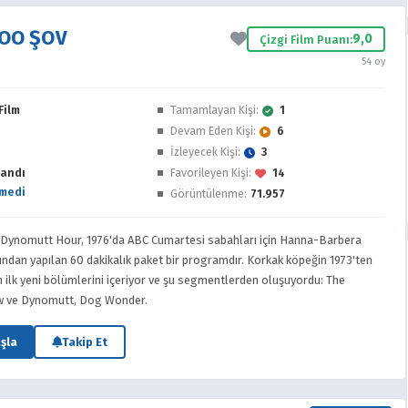
OO ŞOV
9,0
Çizgi Film Puanı:
54 oy
Film
Tamamlayan Kişi:
1
Devam Eden Kişi:
6
İzleyecek Kişi:
3
andı
Favorileyen Kişi:
14
medi
Görüntülenme:
71.957
ynomutt Hour, 1976'da ABC Cumartesi sabahları için Hanna-Barbera
ndan yapılan 60 dakikalık paket bir programdır. Korkak köpeğin 1973'ten
 ilk yeni bölümlerini içeriyor ve şu segmentlerden oluşuyordu: The
 ve Dynomutt, Dog Wonder.
şla
Takip Et