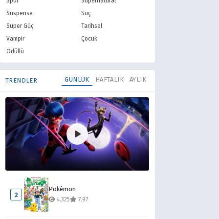
Spor
Supernatural
ÇİZGİ
Suspense
Suç
i Scooby Doo
Gizemleri
Süper Güç
Tarihsel
Vampir
Çocuk
Ödüllü
GÜNLÜK
HAFTALIK
AYLIK
TRENDLER
Mucize Uğur Böceği ile Kara Kedi
1
Pokémon
8.532
8.10
2
4.325
7.97