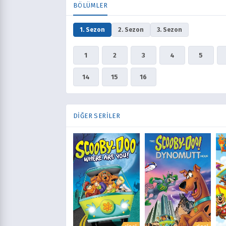
BÖLÜMLER
1. Sezon
2. Sezon
3. Sezon
1
2
3
4
5
14
15
16
DIĞER SERILER