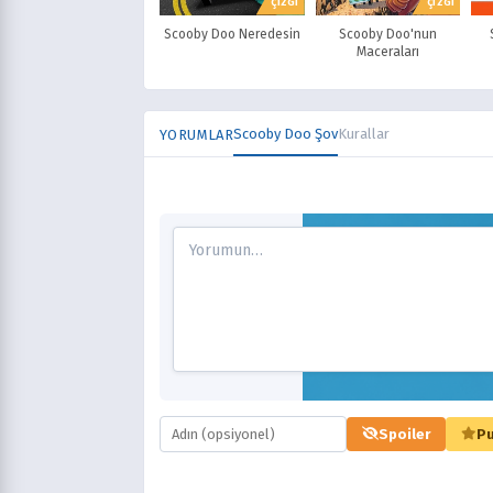
ÇİZGİ
ÇİZGİ
Scooby Doo Neredesin
Scooby Doo'nun
Maceraları
Scooby Doo Şov
Kurallar
YORUMLAR
Spoiler
Pu