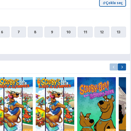
Çoklu seç
6
7
8
9
10
11
12
13