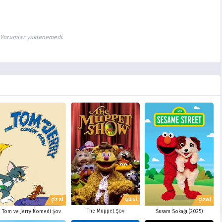
Yorumlar yüklenemedi.
ÇİZGİ
ÇİZGİ
ÇİZGİ
The Muppet Şov
Tom ve Jerry Komedi Şov
Susam Sokağı (2025)