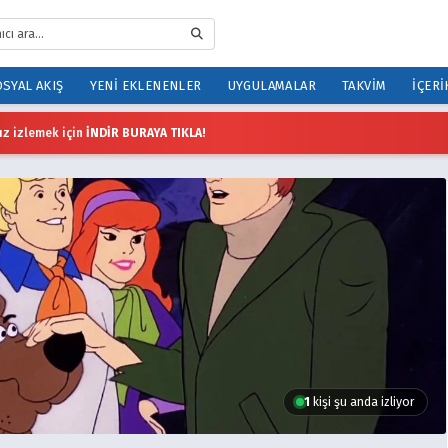
SYAL AKIŞ
YENI EKLENENLER
UYGULAMALAR
TAKVIM
İÇERI
z izlemek için
İNDİR BURAYA TIKLA!
1
kişi şu anda izliyor