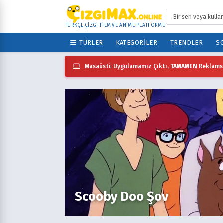
TÜRKÇE ÇİZGİ FİLM VE ANİME PLATFORMU
TÜRLER
KATEGORILER
TRENDLER
SO
Masaüstü Uygulamamız Çıktı,
TAMAMEN
Reklamsı
Scooby Doo Şov