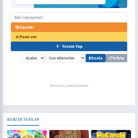
Spoiler
Puan ver
Yorum Yap
Sırala
Sıfırla
Yorumlar yüklenemedi.
BENZER SERİLER