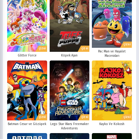
ÇİZGİ
ÇİZGİ
ÇİZGİ
Pac Man ve Hayalet
Glitter Force
Köpek Ajan
Maceraları
ÇİZGİ
ÇİZGİ
ÇİZGİ
Batman Cesur ve Gözüpek
Lego Star Wars: Freemaker
Kayko Ve Kokosh
Adventures