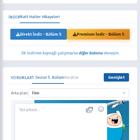
Matt Hatter Hikayeleri
İNDİR
Direkt İndir - Bölüm 5
Premium İndir - Bölüm 5
İlk indirme kaynağı çalışmazsa
diğer butonu
deneyin.
1. Sezon 5. Bölüm
Kurallar
Genişlet
YORUMLAR
Arka plan:
Finn