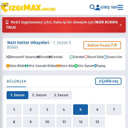
GIRIŞ YAP
Mobil Uygulamamız Çıktı, Daha iyi bir deneyim için
İNDİR BURAYA
×
TIKLA!
Matt Hatter Hikayeleri
- 1. Sezon 5.
7,0
Bölüm Puanı:
Bölüm
Alternatif Oynatıcı
Önceki
Sonraki
İzledim
Favori Ekle
Sonra izle
Hata Bildir
Oto Sonraki Bölüm
İntro Atla
Oto Oynat
Paylaş
BÖLÜMLER
Çoklu seç
1. Sezon
2. Sezon
3. Sezon
1
2
3
4
5
6
7
8
9
10
11
12
13