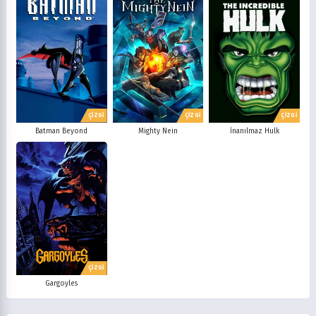
ÇİZGİ
ÇİZGİ
ÇİZGİ
Batman Beyond
Mighty Nein
İnanılmaz Hulk
ÇİZGİ
Gargoyles