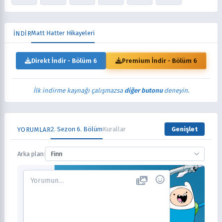
Matt Hatter Hikayeleri
İNDİR
Direkt İndir - Bölüm 6
Premium İndir - Bölüm 6
İlk indirme kaynağı çalışmazsa
diğer butonu
deneyin.
2. Sezon 6. Bölüm
Kurallar
Genişlet
YORUMLAR
Arka plan:
Finn