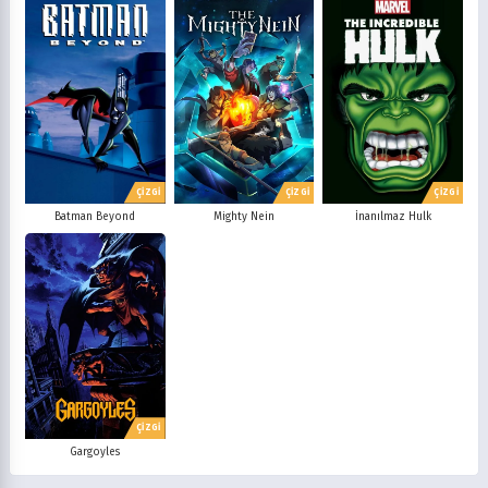
ÇİZGİ
ÇİZGİ
ÇİZGİ
Batman Beyond
Mighty Nein
İnanılmaz Hulk
ÇİZGİ
Gargoyles