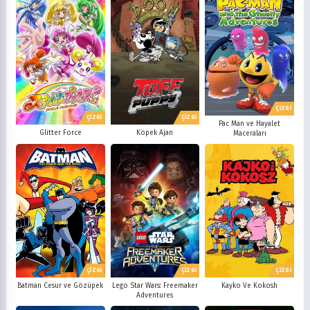
ÇİZGİ
ÇİZGİ
ÇİZGİ
Pac Man ve Hayalet
Glitter Force
Köpek Ajan
Maceraları
ÇİZGİ
ÇİZGİ
ÇİZGİ
Batman Cesur ve Gözüpek
Lego Star Wars: Freemaker
Kayko Ve Kokosh
Adventures