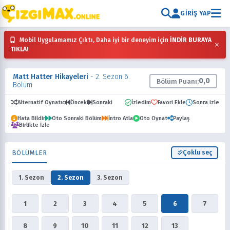
GIRIŞ YAP
Mobil Uygulamamız Çıktı, Daha iyi bir deneyim için
İNDİR BURAYA
×
TIKLA!
Matt Hatter Hikayeleri
- 2. Sezon 6.
0,0
Bölüm Puanı:
Bölüm
Alternatif Oynatıcı
Önceki
Sonraki
İzledim
Favori Ekle
Sonra izle
Hata Bildir
Oto Sonraki Bölüm
İntro Atla
Oto Oynat
Paylaş
Birlikte İzle
BÖLÜMLER
Çoklu seç
1. Sezon
2. Sezon
3. Sezon
1
2
3
4
5
6
7
8
9
10
11
12
13