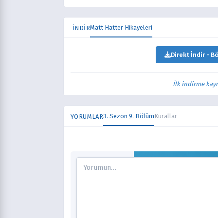
Matt Hatter Hikayeleri
İNDİR
Direkt İndir - B
İlk indirme kay
3. Sezon 9. Bölüm
Kurallar
YORUMLAR