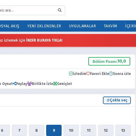
SYAL AKIŞ
YENI EKLENENLER
UYGULAMALAR
TAKVIM
İÇERI
z izlemek için
İNDİR BURAYA TIKLA!
10,0
Bölüm Puanı:
İzledim
Favori Ekle
Sonra izle
o Oynat
Paylaş
Birlikte İzle
Genişlet
Çoklu seç
6
7
8
9
10
11
12
13