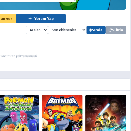
an ver
Yorum Yap
Sırala
Sıfırla
Yorumlar yüklenemedi.