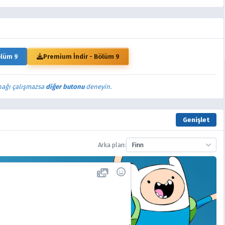
ölüm 9
Premium İndir - Bölüm 9
nağı çalışmazsa
diğer butonu
deneyin.
Genişlet
Arka plan:
Finn