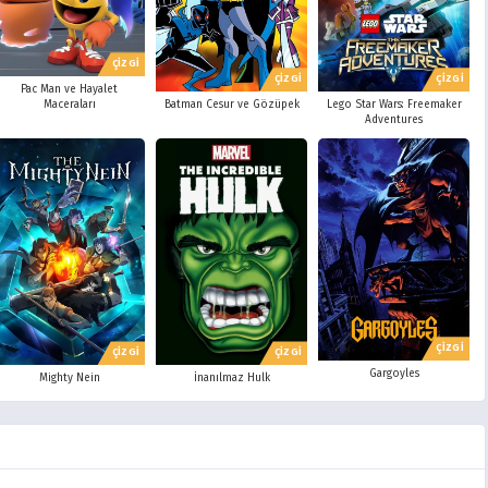
ÇİZGİ
ÇİZGİ
ÇİZGİ
Pac Man ve Hayalet
Batman Cesur ve Gözüpek
Lego Star Wars: Freemaker
Maceraları
Adventures
ÇİZGİ
ÇİZGİ
ÇİZGİ
Gargoyles
Mighty Nein
İnanılmaz Hulk