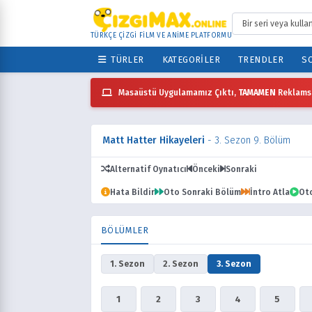
TÜRKÇE ÇİZGİ FİLM VE ANİME PLATFORMU
TÜRLER
KATEGORILER
TRENDLER
SO
Masaüstü Uygulamamız Çıktı,
TAMAMEN
Reklamsı
Matt Hatter Hikayeleri
- 3. Sezon 9. Bölüm
Alternatif Oynatıcı
Önceki
Sonraki
Hata Bildir
Oto Sonraki Bölüm
İntro Atla
Ot
BÖLÜMLER
1. Sezon
2. Sezon
3. Sezon
1
2
3
4
5