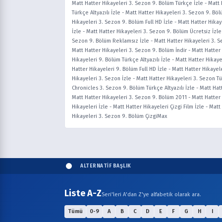
Matt Hatter Hikayeleri 3. Sezon 9. Bölüm Türkçe İzle
-
Matt 
Türkçe Altyazılı İzle
-
Matt Hatter Hikayeleri 3. Sezon 9. Böl
Hikayeleri 3. Sezon 9. Bölüm Full HD İzle
-
Matt Hatter Hikay
İzle
-
Matt Hatter Hikayeleri 3. Sezon 9. Bölüm Ücretsiz İzle
Sezon 9. Bölüm Reklamsız İzle
-
Matt Hatter Hikayeleri 3. S
Matt Hatter Hikayeleri 3. Sezon 9. Bölüm İndir
-
Matt Hatter 
Hikayeleri 9. Bölüm Türkçe Altyazılı İzle
-
Matt Hatter Hikaye
Hatter Hikayeleri 9. Bölüm Full HD İzle
-
Matt Hatter Hikayele
Hikayeleri 3. Sezon İzle
-
Matt Hatter Hikayeleri 3. Sezon T
Chronicles 3. Sezon 9. Bölüm Türkçe Altyazılı İzle
-
Matt Hat
Matt Hatter Hikayeleri 3. Sezon 9. Bölüm 2011
-
Matt Hatter 
Hikayeleri İzle
-
Matt Hatter Hikayeleri Çizgi Film İzle
-
Matt 
Hikayeleri 3. Sezon 9. Bölüm ÇizgiMax
ALTERNATİF BAŞLIK
Liste A-Z
Seri'leri A'dan Z'ye alfabetik olarak ara.
Tümü
0-9
A
B
C
D
E
F
G
H
I