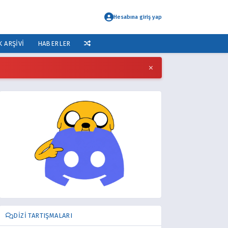
Hesabına giriş yap
K ARŞIVI
HABERLER
×
DIZI TARTIŞMALARI