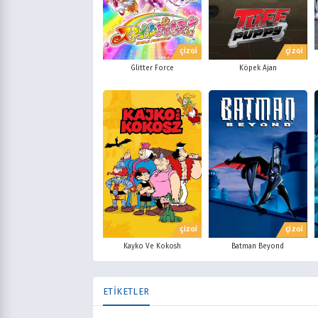
ÇİZGİ
ÇİZGİ
Glitter Force
Köpek Ajan
ÇİZGİ
ÇİZGİ
Batman Beyond
Kayko Ve Kokosh
ETİKETLER