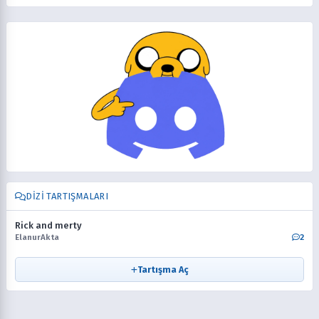
DIZI TARTIŞMALARI
Rick and merty
ElanurAkta
2
Tartışma Aç