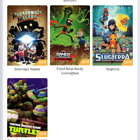
Binicileri
ÇİZGİ
ÇİZGİ
ÇİZGİ
9.Sınıf Ninja Randy
Esrarengiz Kasaba
Slugterra
Cunningham
ÇİZGİ