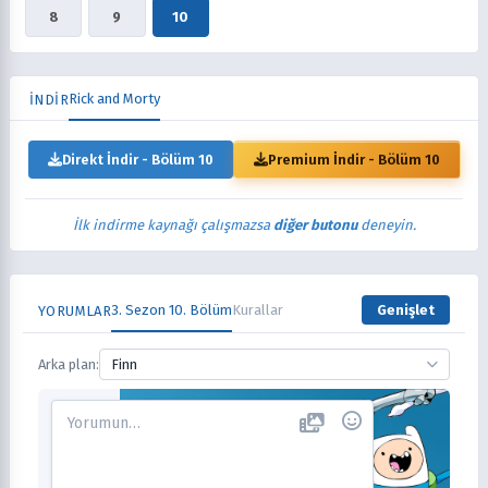
8
9
10
Rick and Morty
İNDİR
Direkt İndir - Bölüm 10
Premium İndir - Bölüm 10
İlk indirme kaynağı çalışmazsa
diğer butonu
deneyin.
3. Sezon 10. Bölüm
Kurallar
Genişlet
YORUMLAR
Arka plan:
Finn