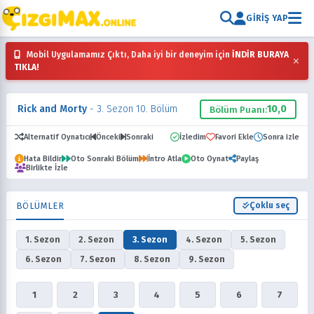
GIRIŞ YAP
Mobil Uygulamamız Çıktı, Daha iyi bir deneyim için
İNDİR BURAYA
×
TIKLA!
Rick and Morty
- 3. Sezon 10. Bölüm
10,0
Bölüm Puanı:
Alternatif Oynatıcı
Önceki
Sonraki
İzledim
Favori Ekle
Sonra izle
Hata Bildir
Oto Sonraki Bölüm
İntro Atla
Oto Oynat
Paylaş
Birlikte İzle
BÖLÜMLER
Çoklu seç
1. Sezon
2. Sezon
3. Sezon
4. Sezon
5. Sezon
6. Sezon
7. Sezon
8. Sezon
9. Sezon
1
2
3
4
5
6
7