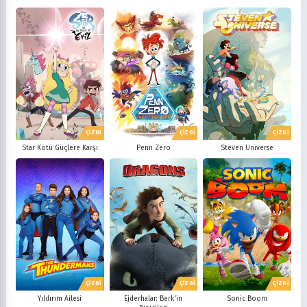
ÇİZGİ
ÇİZGİ
ÇİZGİ
Star Kötü Güçlere Karşı
Penn Zero
Steven Universe
ÇİZGİ
ÇİZGİ
ÇİZGİ
Yıldırım Ailesi
Ejderhalar: Berk'in
Sonic Boom