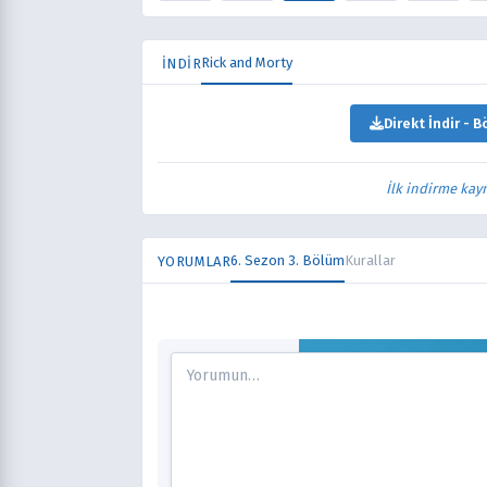
Rick and Morty
İNDİR
Direkt İndir - B
İlk indirme kay
6. Sezon 3. Bölüm
Kurallar
YORUMLAR