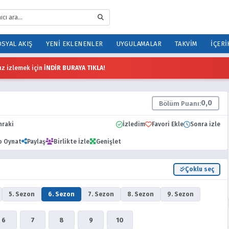
SYAL AKIŞ
YENI EKLENENLER
UYGULAMALAR
TAKVIM
İÇERI
z izlemek için
İNDİR BURAYA TIKLA!
0,0
Bölüm Puanı:
nraki
İzledim
Favori Ekle
Sonra izle
o Oynat
Paylaş
Birlikte İzle
Genişlet
Çoklu seç
5. Sezon
6. Sezon
7. Sezon
8. Sezon
9. Sezon
6
7
8
9
10