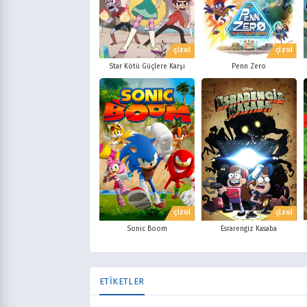
ÇİZGİ
ÇİZGİ
Star Kötü Güçlere Karşı
Penn Zero
ÇİZGİ
ÇİZGİ
Sonic Boom
Esrarengiz Kasaba
ETİKETLER