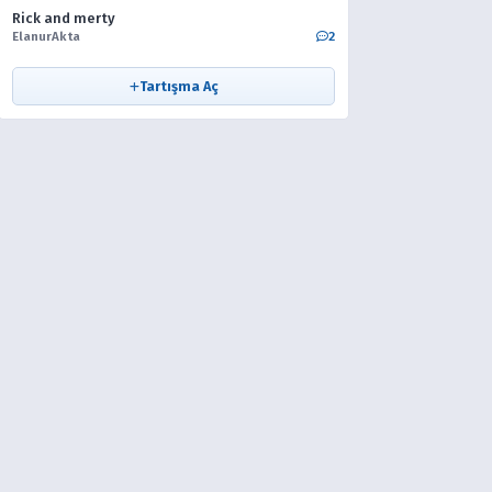
Rick and merty
ElanurAkta
2
Tartışma Aç