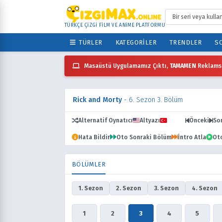
TÜRKÇE ÇİZGİ FİLM VE ANİME PLATFORMU
TÜRLER
KATEGORILER
TRENDLER
SO
Masaüstü Uygulamamız Çıktı,
TAMAMEN
Reklamsı
Rick and Morty
- 6. Sezon 3. Bölüm
Alternatif Oynatıcı
Altyazı
Dublaj
Önceki
So
Hata Bildir
Oto Sonraki Bölüm
İntro Atla
Ot
BÖLÜMLER
1. Sezon
2. Sezon
3. Sezon
4. Sezon
1
2
3
4
5