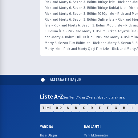
Rick and Morty 6. Sezon 3. Bölüm Türkçe İzle
-
Rick and Mor
Rick and Morty 6. Sezon 3. Bölüm Türkçe Dublaj İzle
-
Rick 
Rick and Morty 6. Sezon 3. Bölüm 1080p İzle
-
Rick and Mor
Rick and Morty 6. Sezon 3. Bölüm Online İzle
-
Rick and Mor
İzle
-
Rick and Morty 6. Sezon 3. Bölüm Mobil İzle
-
Rick an
3. Bölüm İzle
-
Rick and Morty 3. Bölüm Türkçe Altyazılı İzle
and Morty 3. Bölüm Full HD İzle
-
Rick and Morty 3. Bölüm İn
Morty 6. Sezon Tüm Bölümler
-
Rick and Morty 6. Sezon 3. 
Morty İzle
-
Rick and Morty Çizgi Film İzle
-
Rick and Morty 
ALTERNATİF BAŞLIK
Liste A-Z
Seri'leri A'dan Z'ye alfabetik olarak ara.
Tümü
0-9
A
B
C
D
E
F
G
H
I
YARDIM
BAĞLANTI
Bize Ulaşın
Yeni Eklenenler