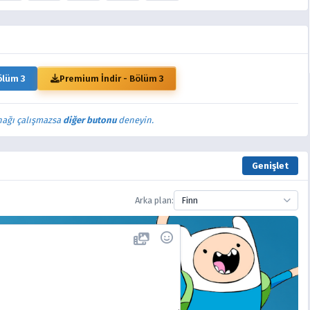
ölüm 3
Premium İndir - Bölüm 3
nağı çalışmazsa
diğer butonu
deneyin.
Genişlet
Arka plan:
Finn