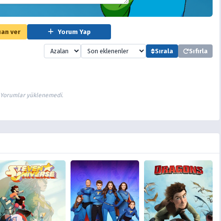
an ver
Yorum Yap
Sırala
Sıfırla
Yorumlar yüklenemedi.