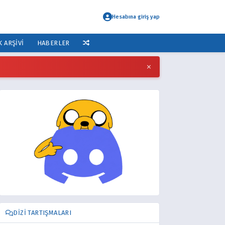
Hesabına giriş yap
K ARŞIVI
HABERLER
×
DIZI TARTIŞMALARI