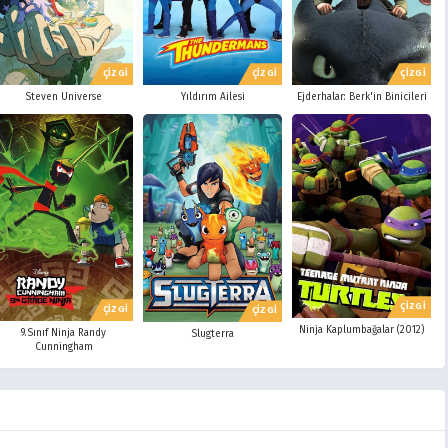
ÇİZGİ
ÇİZGİ
ÇİZGİ
Steven Universe
Yıldırım Ailesi
Ejderhalar: Berk'in Binicileri
ÇİZGİ
ÇİZGİ
ÇİZGİ
Ninja Kaplumbağalar (2012)
9.Sınıf Ninja Randy
Slugterra
Cunningham