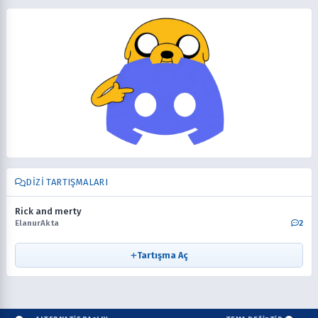
DIZI TARTIŞMALARI
Rick and merty
ElanurAkta
2
Tartışma Aç