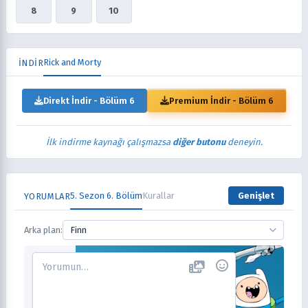
8
9
10
Rick and Morty
İNDİR
Direkt İndir - Bölüm 6
Premium İndir - Bölüm 6
İlk indirme kaynağı çalışmazsa
diğer butonu
deneyin.
5. Sezon 6. Bölüm
Kurallar
Genişlet
YORUMLAR
Arka plan:
Finn