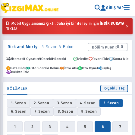
GIRIŞ YAP
Mobil Uygulamamız Çıktı, Daha iyi bir deneyim için
İNDİR BURAYA
×
TIKLA!
Rick and Morty
- 5. Sezon 6. Bölüm
0,0
Bölüm Puanı:
Alternatif Oynatıcı
Önceki
Sonraki
İzledim
Favori Ekle
Sonra izle
Hata Bildir
Oto Sonraki Bölüm
İntro Atla
Oto Oynat
Paylaş
Birlikte İzle
BÖLÜMLER
Çoklu seç
1. Sezon
2. Sezon
3. Sezon
4. Sezon
5. Sezon
6. Sezon
7. Sezon
8. Sezon
9. Sezon
1
2
3
4
5
6
7