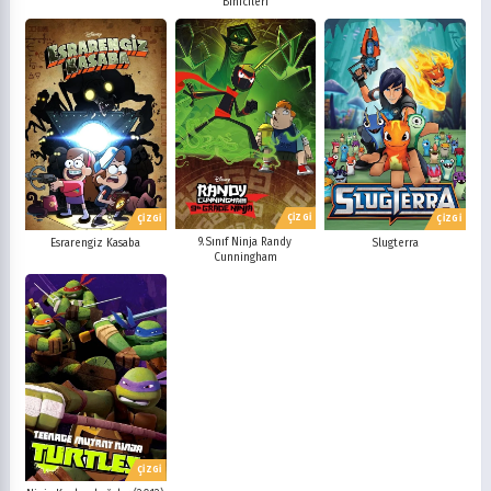
Binicileri
ÇİZGİ
ÇİZGİ
ÇİZGİ
9.Sınıf Ninja Randy
Esrarengiz Kasaba
Slugterra
Cunningham
ÇİZGİ