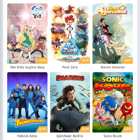
ÇİZGİ
ÇİZGİ
ÇİZGİ
Star Kötü Güçlere Karşı
Penn Zero
Steven Universe
ÇİZGİ
ÇİZGİ
ÇİZGİ
Yıldırım Ailesi
Ejderhalar: Berk'in
Sonic Boom