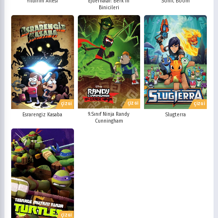
Yıldırım Ailesi
Ejderhalar: Berk'in
Sonic Boom
Binicileri
ÇİZGİ
ÇİZGİ
ÇİZGİ
9.Sınıf Ninja Randy
Esrarengiz Kasaba
Slugterra
Cunningham
ÇİZGİ