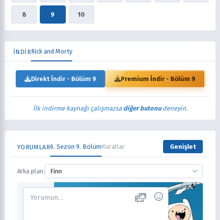
8
9
10
Rick and Morty
İNDİR
Direkt İndir - Bölüm 9
Premium İndir - Bölüm 9
İlk indirme kaynağı çalışmazsa
diğer butonu
deneyin.
6. Sezon 9. Bölüm
Kurallar
Genişlet
YORUMLAR
Arka plan:
Finn