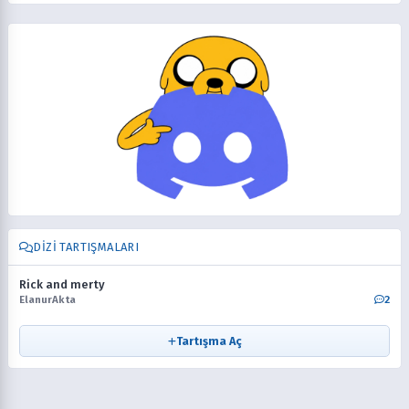
DIZI TARTIŞMALARI
Rick and merty
ElanurAkta
2
Tartışma Aç