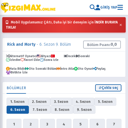
GIRIŞ YAP
Mobil Uygulamamız Çıktı, Daha iyi bir deneyim için
İNDİR BURAYA
×
TIKLA!
Rick and Morty
- 6. Sezon 9. Bölüm
0,0
Bölüm Puanı:
Alternatif Oynatıcı
Altyazı
Dublaj
Önceki
Sonraki
İzledim
Favori Ekle
Sonra izle
Hata Bildir
Oto Sonraki Bölüm
İntro Atla
Oto Oynat
Paylaş
Birlikte İzle
BÖLÜMLER
Çoklu seç
1. Sezon
2. Sezon
3. Sezon
4. Sezon
5. Sezon
6. Sezon
7. Sezon
8. Sezon
9. Sezon
1
2
3
4
5
6
7