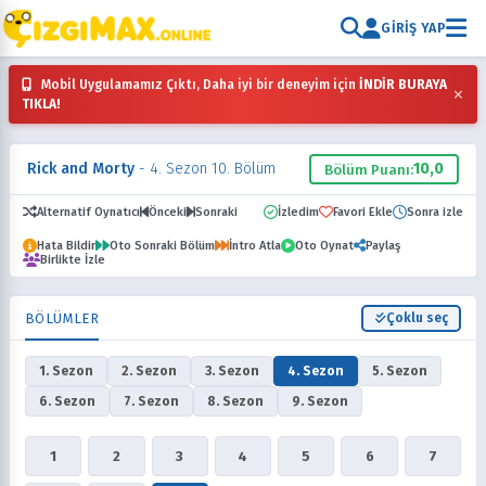
GIRIŞ YAP
Mobil Uygulamamız Çıktı, Daha iyi bir deneyim için
İNDİR BURAYA
×
TIKLA!
Rick and Morty
- 4. Sezon 10. Bölüm
10,0
Bölüm Puanı:
Alternatif Oynatıcı
Önceki
Sonraki
İzledim
Favori Ekle
Sonra izle
Hata Bildir
Oto Sonraki Bölüm
İntro Atla
Oto Oynat
Paylaş
Birlikte İzle
BÖLÜMLER
Çoklu seç
1. Sezon
2. Sezon
3. Sezon
4. Sezon
5. Sezon
6. Sezon
7. Sezon
8. Sezon
9. Sezon
1
2
3
4
5
6
7