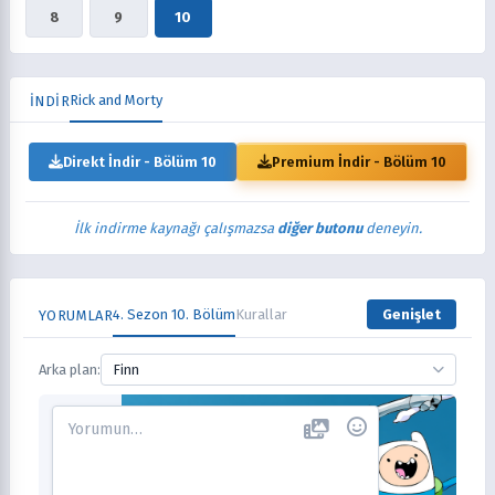
8
9
10
Rick and Morty
İNDİR
Direkt İndir - Bölüm 10
Premium İndir - Bölüm 10
İlk indirme kaynağı çalışmazsa
diğer butonu
deneyin.
4. Sezon 10. Bölüm
Kurallar
Genişlet
YORUMLAR
Arka plan:
Finn