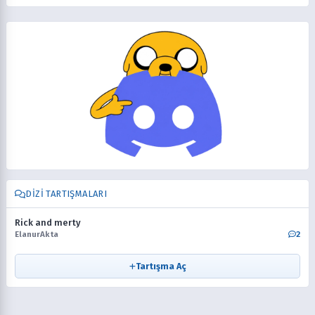
DIZI TARTIŞMALARI
Rick and merty
ElanurAkta
2
Tartışma Aç