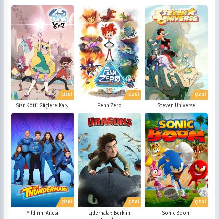
ÇİZGİ
ÇİZGİ
ÇİZGİ
Star Kötü Güçlere Karşı
Penn Zero
Steven Universe
ÇİZGİ
ÇİZGİ
ÇİZGİ
Yıldırım Ailesi
Ejderhalar: Berk'in
Sonic Boom