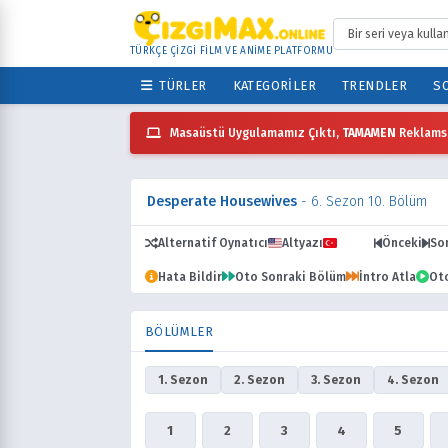
TÜRKÇE ÇİZGİ FİLM VE ANİME PLATFORMU
TÜRLER
KATEGORILER
TRENDLER
SO
Masaüstü Uygulamamız Çıktı,
TAMAMEN
Reklamsı
Desperate Housewives
- 6. Sezon 10. Bölüm
Alternatif Oynatıcı
Altyazı
Dublaj
Önceki
So
Hata Bildir
Oto Sonraki Bölüm
İntro Atla
Ot
BÖLÜMLER
1. Sezon
2. Sezon
3. Sezon
4. Sezon
1
2
3
4
5