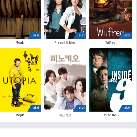
DİZİ
DİZİ
DİZİ
Monk
Rizzoli & Isles
Wilfred
DİZİ
DİZİ
DİZİ
Utopia
피노키오
Inside No. 9