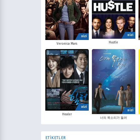
DİZİ
DİZİ
Hustle
Veronica Mars
DİZİ
DİZİ
Healer
너의 목소리가 들려
ETİKETLER