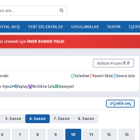
SYAL AKIŞ
YENI EKLENENLER
UYGULAMALAR
TAKVIM
İÇERI
z izlemek için
İNDİR BURAYA TIKLA!
0,0
Bölüm Puanı:
nraki
İzledim
Favori Ekle
Sonra izle
o Oynat
Paylaş
Birlikte İzle
Genişlet
Çoklu seç
5. Sezon
6. Sezon
7. Sezon
8. Sezon
6
7
8
9
10
11
12
13