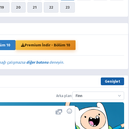
19
20
21
22
23
lüm 10
Premium İndir - Bölüm 10
nağı çalışmazsa
diğer butonu
deneyin.
Genişlet
Arka plan:
Finn