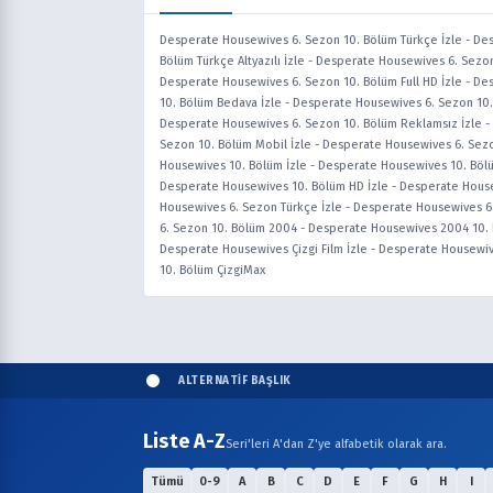
Desperate Housewives 6. Sezon 10. Bölüm Türkçe İzle
-
Des
Bölüm Türkçe Altyazılı İzle
-
Desperate Housewives 6. Sezon 
Desperate Housewives 6. Sezon 10. Bölüm Full HD İzle
-
Des
10. Bölüm Bedava İzle
-
Desperate Housewives 6. Sezon 10. 
Desperate Housewives 6. Sezon 10. Bölüm Reklamsız İzle
-
Sezon 10. Bölüm Mobil İzle
-
Desperate Housewives 6. Sezo
Housewives 10. Bölüm İzle
-
Desperate Housewives 10. Bölüm
Desperate Housewives 10. Bölüm HD İzle
-
Desperate Housew
Housewives 6. Sezon Türkçe İzle
-
Desperate Housewives 6.
6. Sezon 10. Bölüm 2004
-
Desperate Housewives 2004 10. 
Desperate Housewives Çizgi Film İzle
-
Desperate Housewiv
10. Bölüm ÇizgiMax
ALTERNATİF BAŞLIK
Liste A-Z
Seri'leri A'dan Z'ye alfabetik olarak ara.
Tümü
0-9
A
B
C
D
E
F
G
H
I