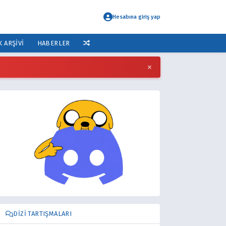
Hesabına giriş yap
K ARŞIVI
HABERLER
×
DIZI TARTIŞMALARI