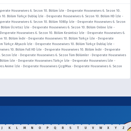
perate Housewives 6. Sezon 10. Bölüm İzle
-
Desperate Housewives 6. Sezon 10.
10. Bölüm Türkçe Dublaj İzle
-
Desperate Housewives 6. Sezon 10. Bölüm HD İzle
-
perate Housewives 6. Sezon 10. Bölüm 1080p İzle
-
Desperate Housewives 6. Sezon
Bölüm Ücretsiz İzle
-
Desperate Housewives 6. Sezon 10. Bölüm Online İzle
-
Desperate Housewives 6. Sezon 10. Bölüm Kesintisiz İzle
-
Desperate Housewives 6.
n 10. Bölüm İndir
-
Desperate Housewives 10. Bölüm Türkçe İzle
-
Desperate
 Türkçe Altyazılı İzle
-
Desperate Housewives 10. Bölüm Türkçe Dublaj İzle
-
ives 10. Bölüm Full HD İzle
-
Desperate Housewives 10. Bölüm İndir
-
Desperate
 Sezon İzle
-
Desperate Housewives 6. Sezon Tüm Bölümler
-
Desperate Housewives
Bölüm İzle
-
Desperate Housewives Türkçe İzle
-
Desperate Housewives İzle
-
es Anime İzle
-
Desperate Housewives ÇizgiMax
-
Desperate Housewives 6. Sezon
J
K
L
M
N
O
P
Q
R
S
T
U
V
W
X
Y
Z