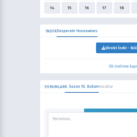
14
15
16
17
18
Desperate Housewives
İNDİR
Direkt İndir - Bö
İlk indirme kay
6. Sezon 10. Bölüm
Kurallar
YORUMLAR