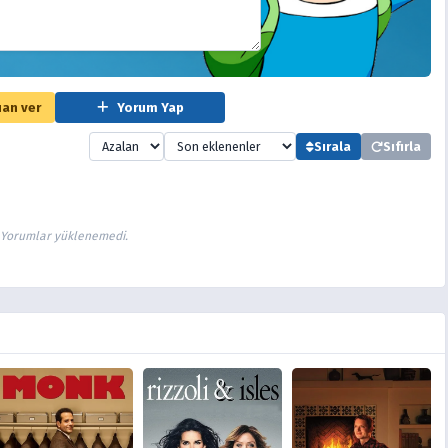
an ver
Yorum Yap
Sırala
Sıfırla
Yorumlar yüklenemedi.