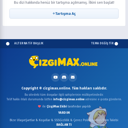
Bu dizi hakkında henüz bir tartışma açılmamış. İlkini sen başlat!
Tartışma Aç
ALTERNATİF BAŞLIK
TEMA DEĞİŞTİR
Copyright © cizgimax.online. Tüm hakları saklıdır.
Bu sitedeki tüm dosyalar ilgili sahiplerinin mülkiyetindedir.
Telif hakkı ihlali durumunda lütfen
info@cizgimax.online
adresine e-posta gönderin.
ile
ÇizgiMax Ekibi
tarafından yapıldı
YARDIM
Bize Ulaşın
Şartlar & Koşullar & SSS
Gizlilik & Çerez Politikası
Dizi/Film Talebi
BAĞLANTI