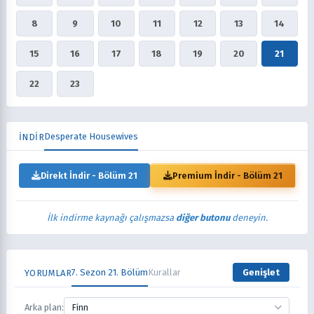
8
9
10
11
12
13
14
15
16
17
18
19
20
21
22
23
Desperate Housewives
İNDİR
Direkt İndir - Bölüm 21
Premium İndir - Bölüm 21
İlk indirme kaynağı çalışmazsa
diğer butonu
deneyin.
7. Sezon 21. Bölüm
Kurallar
Genişlet
YORUMLAR
Arka plan:
Finn