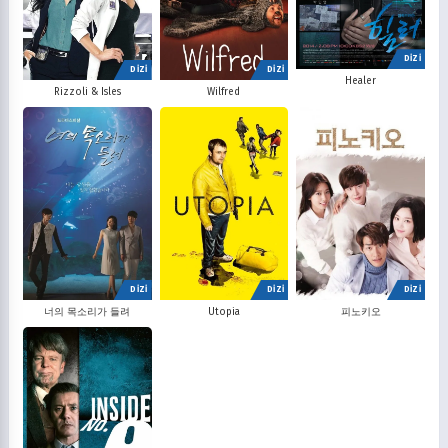
DİZİ
DİZİ
DİZİ
Healer
Rizzoli & Isles
Wilfred
DİZİ
DİZİ
DİZİ
너의 목소리가 들려
Utopia
피노키오