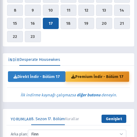
8
9
10
11
12
13
14
15
16
17
18
19
20
21
22
23
Desperate Housewives
İNDİR
Direkt İndir - Bölüm 17
Premium İndir - Bölüm 17
İlk indirme kaynağı çalışmazsa
diğer butonu
deneyin.
8. Sezon 17. Bölüm
Kurallar
Genişlet
YORUMLAR
Arka plan:
Finn