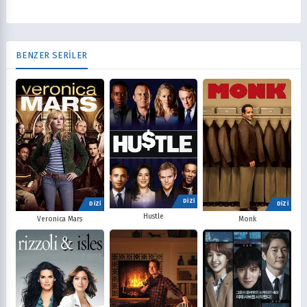
BENZER SERİLER
DİZİ
DİZİ
DİZİ
Hustle
Veronica Mars
Monk