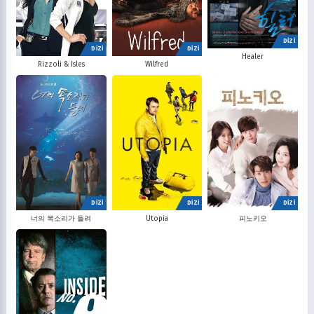
DİZİ
DİZİ
DİZİ
Healer
Rizzoli & Isles
Wilfred
DİZİ
DİZİ
DİZİ
너의 목소리가 들려
Utopia
피노키오