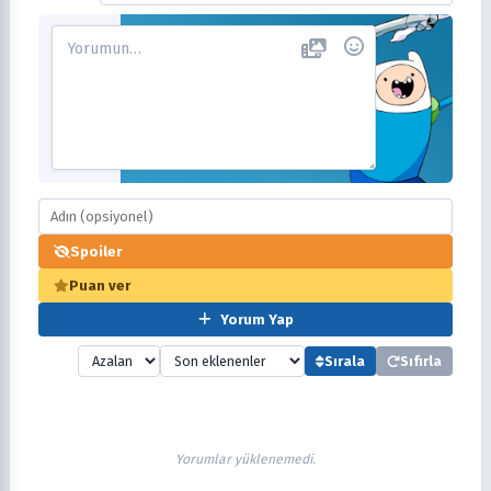
Spoiler
Puan ver
Yorum Yap
Sırala
Sıfırla
Yorumlar yüklenemedi.