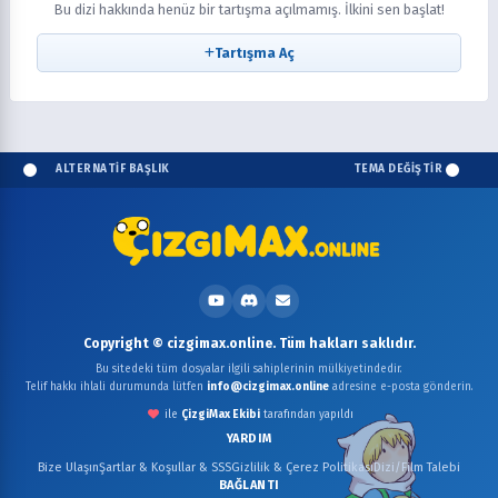
Bu dizi hakkında henüz bir tartışma açılmamış. İlkini sen başlat!
Tartışma Aç
ALTERNATİF BAŞLIK
TEMA DEĞİŞTİR
Copyright © cizgimax.online. Tüm hakları saklıdır.
Bu sitedeki tüm dosyalar ilgili sahiplerinin mülkiyetindedir.
Telif hakkı ihlali durumunda lütfen
info@cizgimax.online
adresine e-posta gönderin.
ile
ÇizgiMax Ekibi
tarafından yapıldı
YARDIM
Bize Ulaşın
Şartlar & Koşullar & SSS
Gizlilik & Çerez Politikası
Dizi/Film Talebi
BAĞLANTI