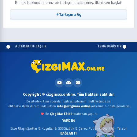
Bu dizi hakkında henüz bir tartışma açılmamış. İlkini sen başlat!
Tartışma Aç
ALTERNATİF BAŞLIK
TEMA DEĞİŞTİR
Copyright © cizgimax.online. Tüm hakları saklıdır.
Bu sitedeki tüm dosyalar ilgili sahiplerinin mülkiyetindedir.
Telif hakkı ihlali durumunda lütfen
info@cizgimax.online
adresine e-posta gönderin.
ile
ÇizgiMax Ekibi
tarafından yapıldı
YARDIM
Bize Ulaşın
Şartlar & Koşullar & SSS
Gizlilik & Çerez Politikası
Dizi/Film Talebi
BAĞLANTI