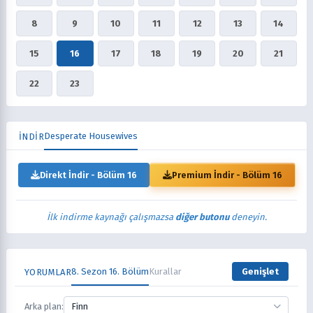
8
9
10
11
12
13
14
15
16
17
18
19
20
21
22
23
Desperate Housewives
İNDİR
Direkt İndir - Bölüm 16
Premium İndir - Bölüm 16
İlk indirme kaynağı çalışmazsa
diğer butonu
deneyin.
8. Sezon 16. Bölüm
Kurallar
Genişlet
YORUMLAR
Arka plan:
Finn