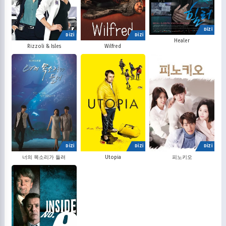
DİZİ
DİZİ
DİZİ
Healer
Rizzoli & Isles
Wilfred
DİZİ
DİZİ
DİZİ
너의 목소리가 들려
Utopia
피노키오