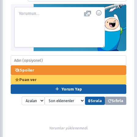
Spoiler
Puan ver
Yorum Yap
Sırala
Sıfırla
Yorumlar yüklenemedi.