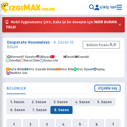
GIRIŞ YAP
Mobil Uygulamamız Çıktı, Daha iyi bir deneyim için
İNDİR BURAYA
×
TIKLA!
Desperate Housewives
- 8. Sezon 16.
0,0
Bölüm Puanı:
Bölüm
Alternatif Oynatıcı
Altyazı
Dublaj
Önceki
Sonraki
İzledim
Favori Ekle
Sonra izle
Hata Bildir
Oto Sonraki Bölüm
İntro Atla
Oto Oynat
Paylaş
Birlikte İzle
BÖLÜMLER
Çoklu seç
1. Sezon
2. Sezon
3. Sezon
4. Sezon
5. Sezon
6. Sezon
7. Sezon
8. Sezon
1
2
3
4
5
6
7