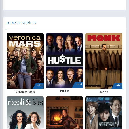
BENZER SERİLER
DİZİ
DİZİ
DİZİ
Hustle
Veronica Mars
Monk