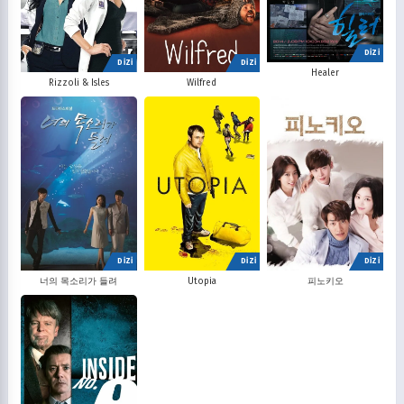
DİZİ
DİZİ
DİZİ
Healer
Rizzoli & Isles
Wilfred
DİZİ
DİZİ
DİZİ
너의 목소리가 들려
Utopia
피노키오