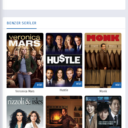
BENZER SERİLER
DİZİ
DİZİ
DİZİ
Hustle
Veronica Mars
Monk