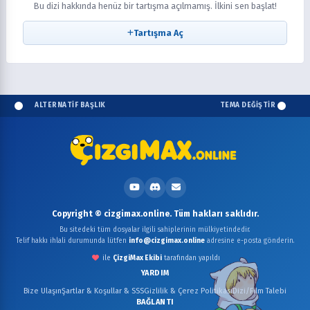
Bu dizi hakkında henüz bir tartışma açılmamış. İlkini sen başlat!
Tartışma Aç
ALTERNATİF BAŞLIK
TEMA DEĞİŞTİR
Copyright © cizgimax.online. Tüm hakları saklıdır.
Bu sitedeki tüm dosyalar ilgili sahiplerinin mülkiyetindedir.
Telif hakkı ihlali durumunda lütfen
info@cizgimax.online
adresine e-posta gönderin.
ile
ÇizgiMax Ekibi
tarafından yapıldı
YARDIM
Bize Ulaşın
Şartlar & Koşullar & SSS
Gizlilik & Çerez Politikası
Dizi/Film Talebi
BAĞLANTI