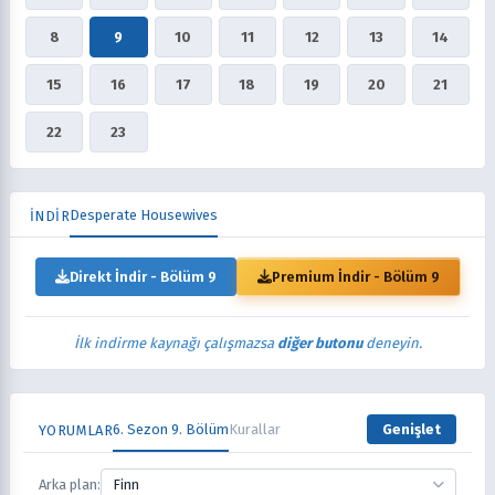
8
9
10
11
12
13
14
15
16
17
18
19
20
21
22
23
Desperate Housewives
İNDİR
Direkt İndir - Bölüm 9
Premium İndir - Bölüm 9
İlk indirme kaynağı çalışmazsa
diğer butonu
deneyin.
6. Sezon 9. Bölüm
Kurallar
Genişlet
YORUMLAR
Arka plan:
Finn