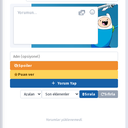
Spoiler
Puan ver
Yorum Yap
Sırala
Sıfırla
Yorumlar yüklenemedi.