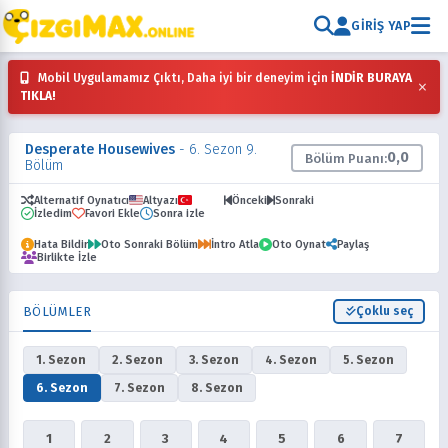
GIRIŞ YAP
Mobil Uygulamamız Çıktı, Daha iyi bir deneyim için
İNDİR BURAYA
×
TIKLA!
Desperate Housewives
- 6. Sezon 9.
0,0
Bölüm Puanı:
Bölüm
Alternatif Oynatıcı
Altyazı
Dublaj
Önceki
Sonraki
İzledim
Favori Ekle
Sonra izle
Hata Bildir
Oto Sonraki Bölüm
İntro Atla
Oto Oynat
Paylaş
Birlikte İzle
BÖLÜMLER
Çoklu seç
1. Sezon
2. Sezon
3. Sezon
4. Sezon
5. Sezon
6. Sezon
7. Sezon
8. Sezon
1
2
3
4
5
6
7