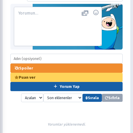
Spoiler
Puan ver
Yorum Yap
Sırala
Sıfırla
Yorumlar yüklenemedi.