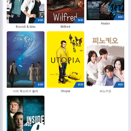
DİZİ
DİZİ
DİZİ
Healer
Rizzoli & Isles
Wilfred
DİZİ
DİZİ
DİZİ
너의 목소리가 들려
Utopia
피노키오