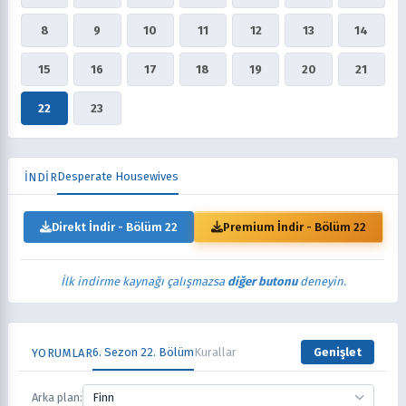
8
9
10
11
12
13
14
15
16
17
18
19
20
21
22
23
Desperate Housewives
İNDİR
Direkt İndir - Bölüm 22
Premium İndir - Bölüm 22
İlk indirme kaynağı çalışmazsa
diğer butonu
deneyin.
6. Sezon 22. Bölüm
Kurallar
Genişlet
YORUMLAR
Arka plan:
Finn