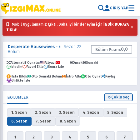
GIRIŞ YAP
Mobil Uygulamamız Çıktı, Daha iyi bir deneyim için
İNDİR BURAYA
×
TIKLA!
Desperate Housewives
- 6. Sezon 22.
0,0
Bölüm Puanı:
Bölüm
Alternatif Oynatıcı
Altyazı
Dublaj
Önceki
Sonraki
İzledim
Favori Ekle
Sonra izle
Hata Bildir
Oto Sonraki Bölüm
İntro Atla
Oto Oynat
Paylaş
Birlikte İzle
BÖLÜMLER
Çoklu seç
1. Sezon
2. Sezon
3. Sezon
4. Sezon
5. Sezon
6. Sezon
7. Sezon
8. Sezon
1
2
3
4
5
6
7