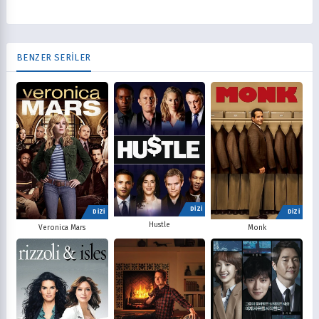
BENZER SERİLER
DİZİ
DİZİ
DİZİ
Hustle
Veronica Mars
Monk