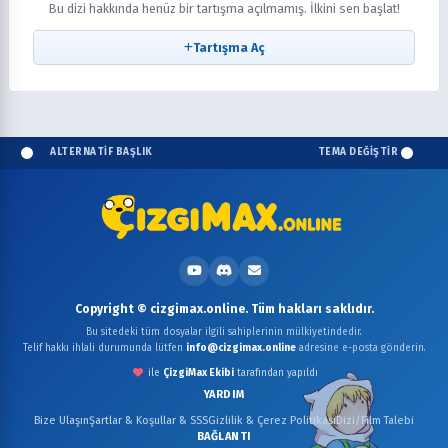
Bu dizi hakkında henüz bir tartışma açılmamış. İlkini sen başlat!
Tartışma Aç
ALTERNATİF BAŞLIK
TEMA DEĞİŞTİR
Copyright © cizgimax.online. Tüm hakları saklıdır.
Bu sitedeki tüm dosyalar ilgili sahiplerinin mülkiyetindedir.
Telif hakkı ihlali durumunda lütfen
info@cizgimax.online
adresine e-posta gönderin.
ile
ÇizgiMax Ekibi
tarafından yapıldı
YARDIM
Bize Ulaşın
Şartlar & Koşullar & SSS
Gizlilik & Çerez Politikası
Dizi/Film Talebi
BAĞLANTI