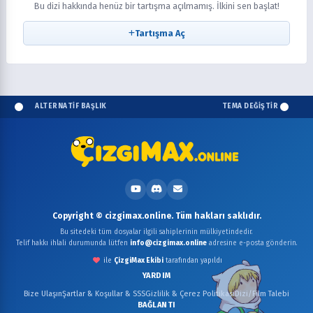
Bu dizi hakkında henüz bir tartışma açılmamış. İlkini sen başlat!
Tartışma Aç
ALTERNATİF BAŞLIK
TEMA DEĞİŞTİR
Copyright © cizgimax.online. Tüm hakları saklıdır.
Bu sitedeki tüm dosyalar ilgili sahiplerinin mülkiyetindedir.
Telif hakkı ihlali durumunda lütfen
info@cizgimax.online
adresine e-posta gönderin.
ile
ÇizgiMax Ekibi
tarafından yapıldı
YARDIM
Bize Ulaşın
Şartlar & Koşullar & SSS
Gizlilik & Çerez Politikası
Dizi/Film Talebi
BAĞLANTI