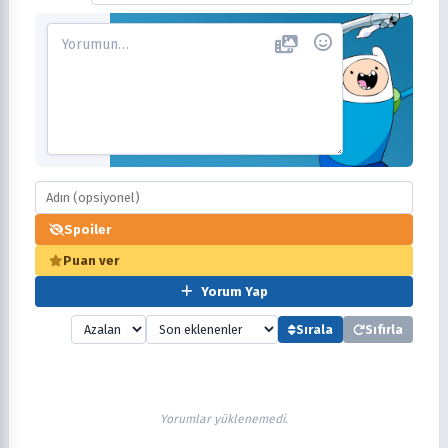
Spoiler
Puan ver
Yorum Yap
Sırala
Sıfırla
Yorumlar yüklenemedi.