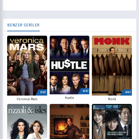
BENZER SERİLER
DİZİ
DİZİ
DİZİ
Hustle
Veronica Mars
Monk