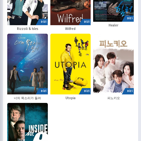
DİZİ
DİZİ
DİZİ
Healer
Rizzoli & Isles
Wilfred
DİZİ
DİZİ
DİZİ
너의 목소리가 들려
Utopia
피노키오