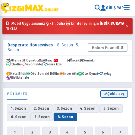
GIRIŞ YAP
Mobil Uygulamamız Çıktı, Daha iyi bir deneyim için
İNDİR BURAYA
×
TIKLA!
Desperate Housewives
- 8. Sezon 15.
0,0
Bölüm Puanı:
Bölüm
Alternatif Oynatıcı
Altyazı
Dublaj
Önceki
Sonraki
İzledim
Favori Ekle
Sonra izle
Hata Bildir
Oto Sonraki Bölüm
İntro Atla
Oto Oynat
Paylaş
Birlikte İzle
BÖLÜMLER
Çoklu seç
1. Sezon
2. Sezon
3. Sezon
4. Sezon
5. Sezon
6. Sezon
7. Sezon
8. Sezon
1
2
3
4
5
6
7