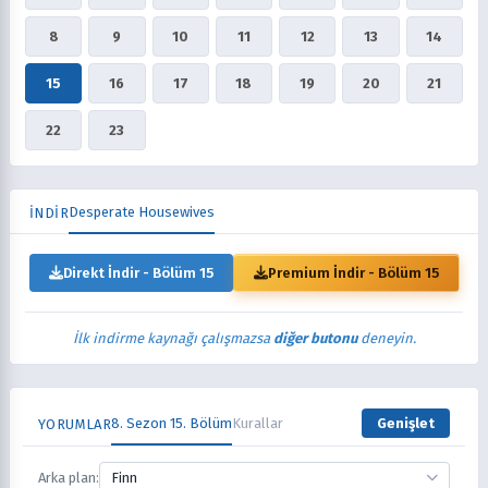
8
9
10
11
12
13
14
15
16
17
18
19
20
21
22
23
Desperate Housewives
İNDİR
Direkt İndir - Bölüm 15
Premium İndir - Bölüm 15
İlk indirme kaynağı çalışmazsa
diğer butonu
deneyin.
8. Sezon 15. Bölüm
Kurallar
Genişlet
YORUMLAR
Arka plan:
Finn