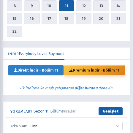
8
9
10
11
12
13
14
15
16
17
18
19
20
21
22
Everybody Loves Raymond
İNDİR
Direkt İndir - Bölüm 11
Premium İndir - Bölüm 11
İlk indirme kaynağı çalışmazsa
diğer butonu
deneyin.
1. Sezon 11. Bölüm
Kurallar
Genişlet
YORUMLAR
Arka plan:
Finn