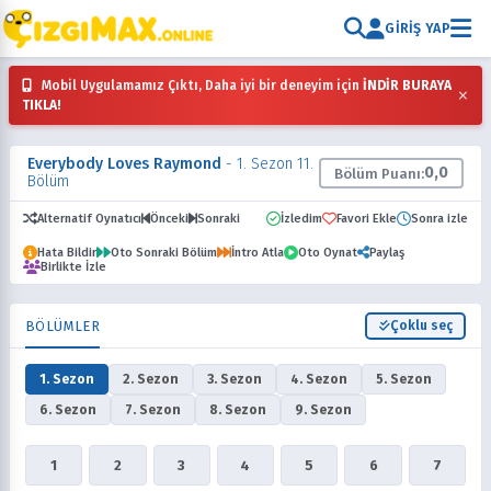
GIRIŞ YAP
Mobil Uygulamamız Çıktı, Daha iyi bir deneyim için
İNDİR BURAYA
×
TIKLA!
Everybody Loves Raymond
- 1. Sezon 11.
0,0
Bölüm Puanı:
Bölüm
Alternatif Oynatıcı
Önceki
Sonraki
İzledim
Favori Ekle
Sonra izle
Hata Bildir
Oto Sonraki Bölüm
İntro Atla
Oto Oynat
Paylaş
Birlikte İzle
BÖLÜMLER
Çoklu seç
1. Sezon
2. Sezon
3. Sezon
4. Sezon
5. Sezon
6. Sezon
7. Sezon
8. Sezon
9. Sezon
1
2
3
4
5
6
7