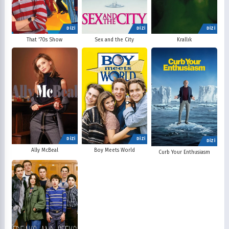
DİZİ
DİZİ
DİZİ
That '70s Show
Sex and the City
Krallık
DİZİ
DİZİ
DİZİ
Ally McBeal
Boy Meets World
Curb Your Enthusiasm