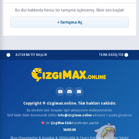
Bu dizi hakkında henüz bir tartışma açılmamış. İlkini sen başlat!
Tartışma Aç
ALTERNATİF BAŞLIK
TEMA DEĞİŞTİR
Copyright © cizgimax.online. Tüm hakları saklıdır.
Bu sitedeki tüm dosyalar ilgili sahiplerinin mülkiyetindedir.
Telif hakkı ihlali durumunda lütfen
info@cizgimax.online
adresine e-posta gönderin.
ile
ÇizgiMax Ekibi
tarafından yapıldı
YARDIM
Bize Ulaşın
Şartlar & Koşullar & SSS
Gizlilik & Çerez Politikası
Dizi/Film Talebi