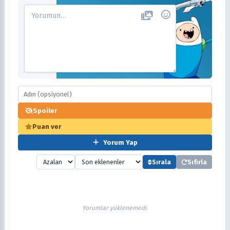
Spoiler
Puan ver
Yorum Yap
Sırala
Sıfırla
Yorumlar yüklenemedi.