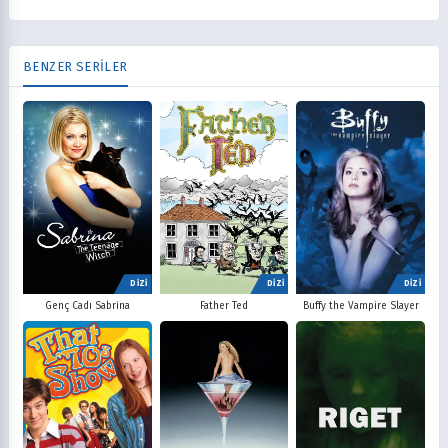
BENZER SERİLER
DİZİ
DİZİ
DİZİ
Father Ted
Buffy the Vampire Slayer
Genç Cadı Sabrina