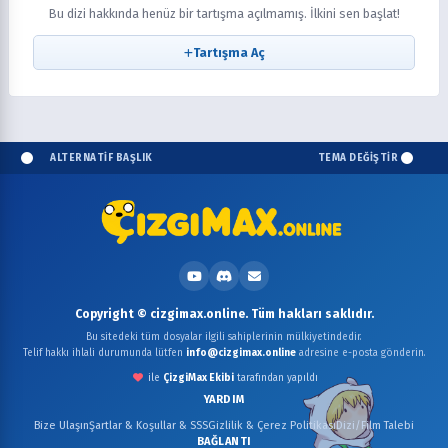
Bu dizi hakkında henüz bir tartışma açılmamış. İlkini sen başlat!
Tartışma Aç
ALTERNATİF BAŞLIK
TEMA DEĞİŞTİR
Copyright © cizgimax.online. Tüm hakları saklıdır.
Bu sitedeki tüm dosyalar ilgili sahiplerinin mülkiyetindedir.
Telif hakkı ihlali durumunda lütfen
info@cizgimax.online
adresine e-posta gönderin.
ile
ÇizgiMax Ekibi
tarafından yapıldı
YARDIM
Bize Ulaşın
Şartlar & Koşullar & SSS
Gizlilik & Çerez Politikası
Dizi/Film Talebi
BAĞLANTI