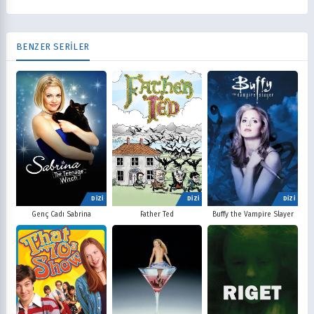
BENZER SERİLER
DİZİ
DİZİ
DİZİ
Father Ted
Buffy the Vampire Slayer
Genç Cadı Sabrina