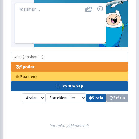
Spoiler
Puan ver
Yorum Yap
Sırala
Sıfırla
Yorumlar yüklenemedi.