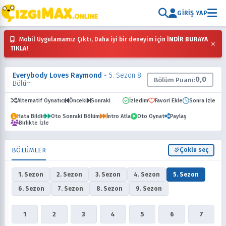
GIRIŞ YAP
Mobil Uygulamamız Çıktı, Daha iyi bir deneyim için
İNDİR BURAYA
×
TIKLA!
Everybody Loves Raymond
- 5. Sezon 8.
0,0
Bölüm Puanı:
Bölüm
Alternatif Oynatıcı
Önceki
Sonraki
İzledim
Favori Ekle
Sonra izle
Hata Bildir
Oto Sonraki Bölüm
İntro Atla
Oto Oynat
Paylaş
Birlikte İzle
BÖLÜMLER
Çoklu seç
1. Sezon
2. Sezon
3. Sezon
4. Sezon
5. Sezon
6. Sezon
7. Sezon
8. Sezon
9. Sezon
1
2
3
4
5
6
7