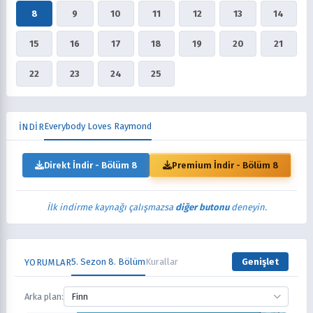
8
9
10
11
12
13
14
15
16
17
18
19
20
21
22
23
24
25
Everybody Loves Raymond
İNDİR
Direkt İndir - Bölüm 8
Premium İndir - Bölüm 8
İlk indirme kaynağı çalışmazsa
diğer butonu
deneyin.
5. Sezon 8. Bölüm
Kurallar
Genişlet
YORUMLAR
Arka plan:
Finn