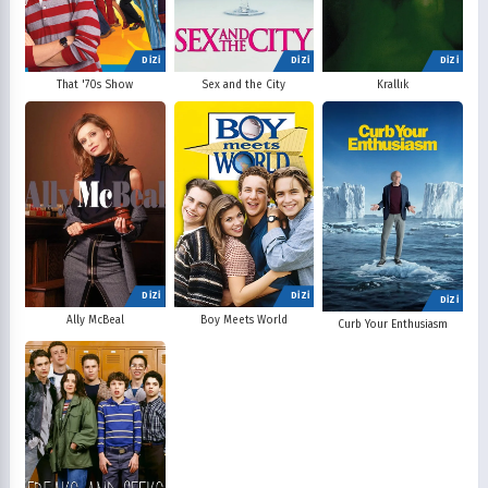
DİZİ
DİZİ
DİZİ
That '70s Show
Sex and the City
Krallık
DİZİ
DİZİ
DİZİ
Ally McBeal
Boy Meets World
Curb Your Enthusiasm