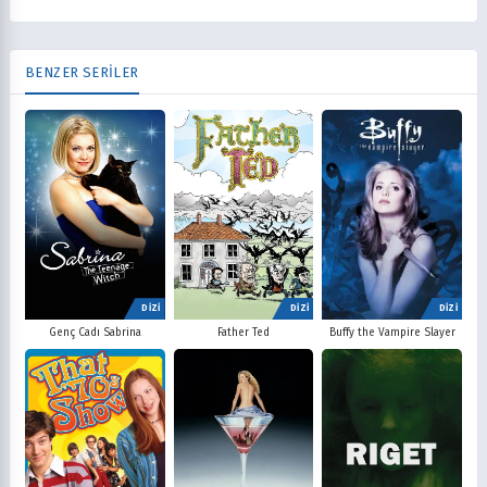
BENZER SERİLER
DİZİ
DİZİ
DİZİ
Father Ted
Buffy the Vampire Slayer
Genç Cadı Sabrina