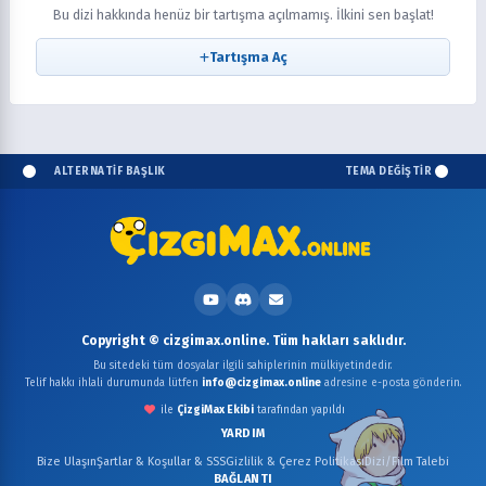
Bu dizi hakkında henüz bir tartışma açılmamış. İlkini sen başlat!
Tartışma Aç
ALTERNATİF BAŞLIK
TEMA DEĞİŞTİR
Copyright © cizgimax.online. Tüm hakları saklıdır.
Bu sitedeki tüm dosyalar ilgili sahiplerinin mülkiyetindedir.
Telif hakkı ihlali durumunda lütfen
info@cizgimax.online
adresine e-posta gönderin.
ile
ÇizgiMax Ekibi
tarafından yapıldı
YARDIM
Bize Ulaşın
Şartlar & Koşullar & SSS
Gizlilik & Çerez Politikası
Dizi/Film Talebi
BAĞLANTI