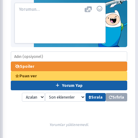
Spoiler
Puan ver
Yorum Yap
Sırala
Sıfırla
Yorumlar yüklenemedi.