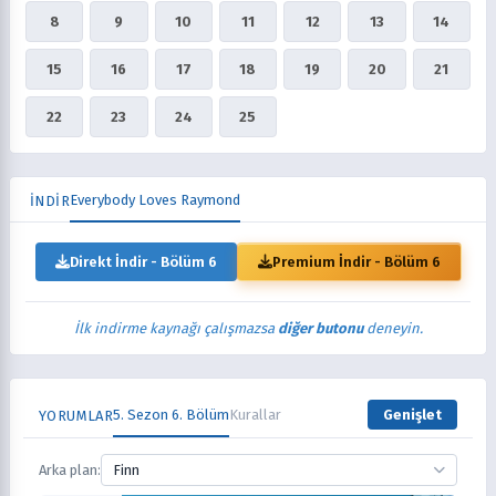
8
9
10
11
12
13
14
15
16
17
18
19
20
21
22
23
24
25
Everybody Loves Raymond
İNDİR
Direkt İndir - Bölüm 6
Premium İndir - Bölüm 6
İlk indirme kaynağı çalışmazsa
diğer butonu
deneyin.
5. Sezon 6. Bölüm
Kurallar
Genişlet
YORUMLAR
Arka plan:
Finn