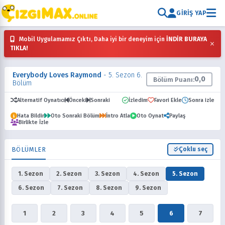
GIRIŞ YAP
Mobil Uygulamamız Çıktı, Daha iyi bir deneyim için
İNDİR BURAYA
×
TIKLA!
Everybody Loves Raymond
- 5. Sezon 6.
0,0
Bölüm Puanı:
Bölüm
Alternatif Oynatıcı
Önceki
Sonraki
İzledim
Favori Ekle
Sonra izle
Hata Bildir
Oto Sonraki Bölüm
İntro Atla
Oto Oynat
Paylaş
Birlikte İzle
BÖLÜMLER
Çoklu seç
1. Sezon
2. Sezon
3. Sezon
4. Sezon
5. Sezon
6. Sezon
7. Sezon
8. Sezon
9. Sezon
1
2
3
4
5
6
7