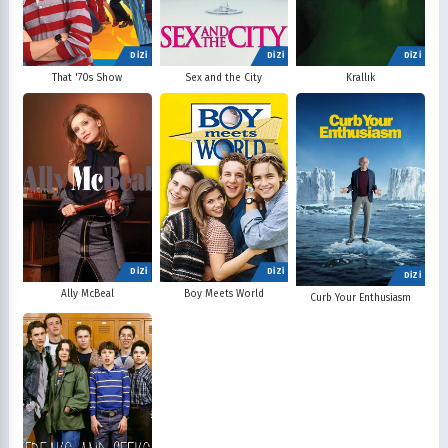
DİZİ
DİZİ
DİZİ
That '70s Show
Sex and the City
Krallık
DİZİ
DİZİ
DİZİ
Ally McBeal
Boy Meets World
Curb Your Enthusiasm